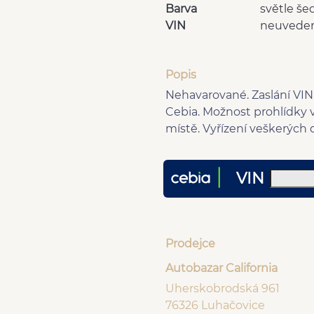
Barva
světle še
VIN
neuvede
Popis
Nehavarované. Zaslání VIN 
Cebia. Možnost prohlídky 
místě. Vyřízení veškerých 
VIN
Prodejce
Autobazar California
Uherskobrodská 961
76326 Luhačovice