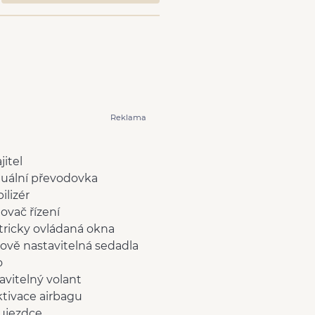
Reklama
jitel
uální převodovka
ilizér
lovač řízení
tricky ovládaná okna
ově nastavitelná sedadla
o
avitelný volant
tivace airbagu
ujezdce