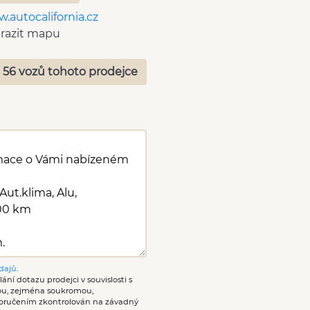
.autocalifornia.cz
razit mapu
 56 vozů tohoto prodejce
dajů
.
ání dotazu prodejci v souvislosti s
nou, zejména soukromou,
oručením zkontrolován na závadný