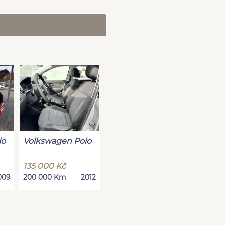
lo
Volkswagen Polo
135 000 Kč
009
200 000 Km
2012