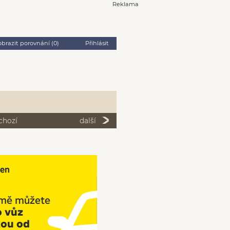
Reklama
obrazit porovnání (
0
)
Přihlásit
chozí
další