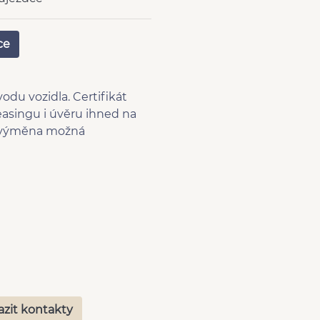
rál dálkový
ce
ovky
chlostních stupňů
du vozidla. Certifikát
easingu i úvěru ihned na
 i výměna možná
azit kontakty