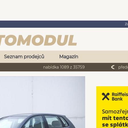
Z
Seznam prodejců
Magazín
nabídka 1089 z 35759
před