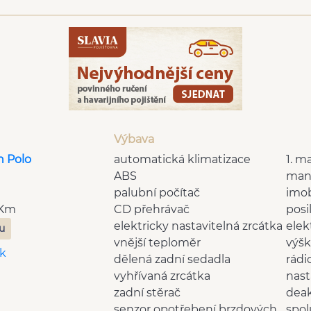
Výbava
n Polo
automatická klimatizace
1. ma
ABS
man
palubní počítač
imob
 Km
CD přehrávač
posi
elektricky nastavitelná zrcátka
elek
zu
vnější teploměr
výšk
k
dělená zadní sedadla
rádi
vyhřívaná zrcátka
nast
m
zadní stěrač
deak
senzor opotřebení brzdových
spol