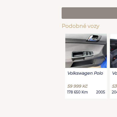
Podobné vozy
Volkswagen Polo
Vo
59 999 Kč
53
178 650 Km
2005
20