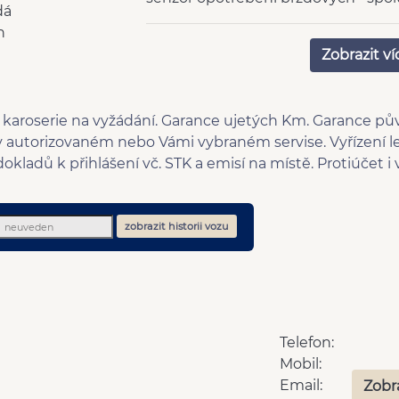
dá
destiček
n
klimatizovaná přihrádka
cent
Zobrazit ví
4x airbag
mlh
AUX
5 ry
karoserie na vyžádání. Garance ujetých Km. Garance půvo
v autorizovaném nebo Vámi vybraném servise. Vyřízení l
dokladů k přihlášení vč. STK a emisí na místě. Protiúčet
zobrazit historii vozu
Telefon:
Mobil:
Email:
Zobr