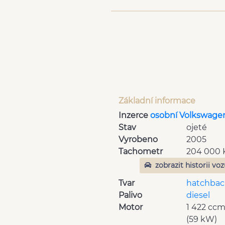
Základní informace
Inzerce
osobní Volkswage
Stav
ojeté
Vyrobeno
2005
Tachometr
204 000
zobrazit historii vo
Tvar
hatchbac
Palivo
diesel
Motor
1 422 cc
(59 kW)