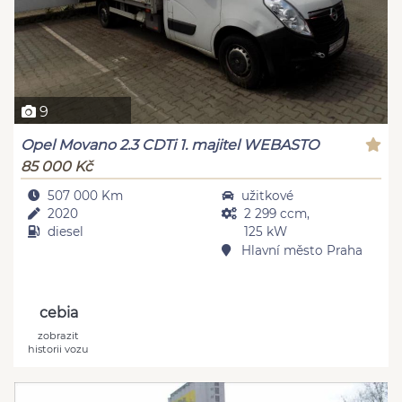
9
Opel Movano 2.3 CDTi 1. majitel WEBASTO
85 000 Kč
507 000 Km
užitkové
2020
2 299 ccm,
diesel
125 kW
Hlavní město Praha
cebia
zobrazit
historii vozu