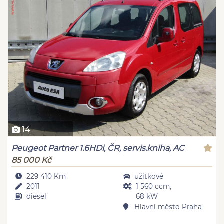
14
Peugeot Partner 1.6HDi, ČR, servis.kniha, AC
85 000 Kč
229 410 Km
užitkové
2011
1 560 ccm,
diesel
68 kW
Hlavní město Praha