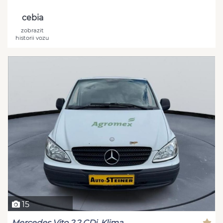
cebia
zobrazit
historii vozu
15
Mercedes Vito 2,2 CDi, Klima