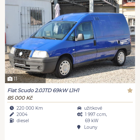
11
Fiat Scudo 2.0JTD 69kW L1H1
85 000 Kč
220 000 Km
užitkové
2004
1 997 ccm,
diesel
69 kW
Louny