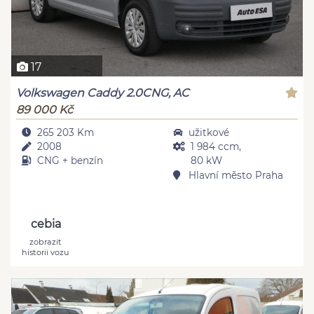
17
Volkswagen Caddy 2.0CNG, AC
89 000 Kč
265 203 Km
užitkové
2008
1 984 ccm,
CNG + benzín
80 kW
Hlavní město Praha
cebia
zobrazit
historii vozu