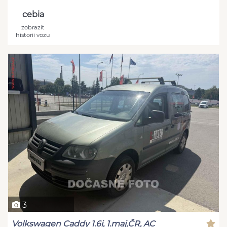
cebia
zobrazit
historii vozu
3
Volkswagen Caddy 1.6i, 1.maj,ČR, AC