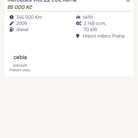
85 000 Kč
345 000 Km
skříň
2009
2 148 ccm,
diesel
70 kW
Hlavní město Praha
cebia
zobrazit
historii vozu