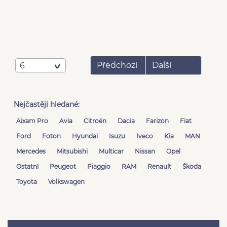
Předchozí
Další
6
Nejčastěji hledané:
Aixam Pro
Avia
Citroën
Dacia
Farizon
Fiat
Ford
Foton
Hyundai
Isuzu
Iveco
Kia
MAN
Mercedes
Mitsubishi
Multicar
Nissan
Opel
Ostatní
Peugeot
Piaggio
RAM
Renault
Škoda
Toyota
Volkswagen