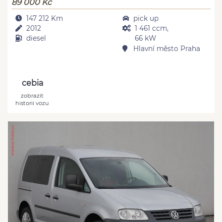
89 000 Kč
147 212 Km
pick up
2012
1 461 ccm,
diesel
66 kW
Hlavní město Praha
cebia
zobrazit
historii vozu