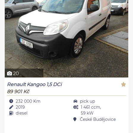
20
Renault Kangoo 1,5 DCi
89 901 Kč
232 000 Km
pick up
2019
1 461 ccm,
diesel
59 kW
České Budějovice