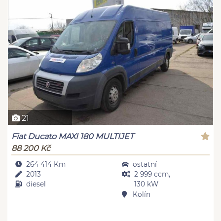
21
Fiat Ducato MAXI 180 MULTIJET
88 200 Kč
264 414 Km
ostatní
2013
2 999 ccm,
diesel
130 kW
Kolín