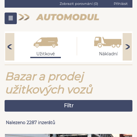
Zobrazit porovnání (
0
)
Přihlásit
Užitkové
Nákladní
Bazar a prodej
užitkových vozů
Filtr
Nalezeno 2287 inzerátů