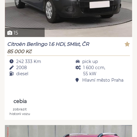
15
Citroën Berlingo 1.6 HDi, 5Míst, ČR
85 000 Kč
242 333 Km
pick up
2008
1 600 ccm,
diesel
55 kW
Hlavní město Praha
cebia
zobrazit
historii vozu