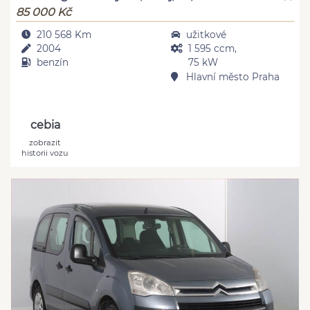
85 000 Kč
210 568 Km
užitkové
2004
1 595 ccm,
benzín
75 kW
Hlavní město Praha
cebia
zobrazit
historii vozu