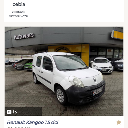
cebia
zobrazit
historii vozu
13
Renault Kangoo 1.5 dci