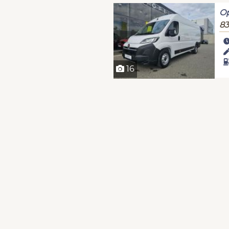
Op
83
16