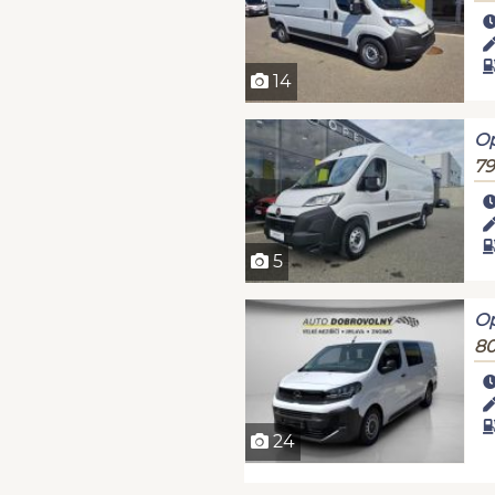
14
Op
79
5
Op
80
24