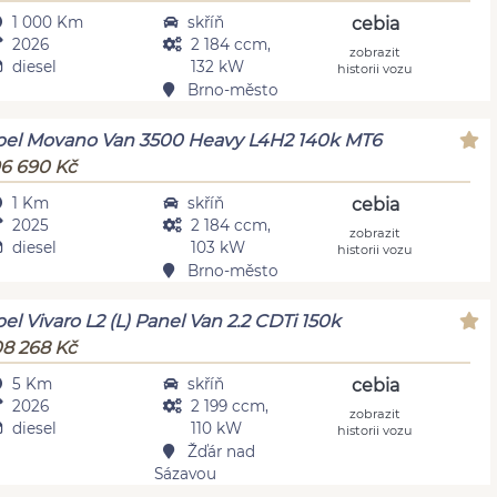
1 000 Km
skříň
cebia
2026
2 184 ccm,
zobrazit
diesel
132 kW
historii vozu
Brno-město
el Movano Van 3500 Heavy L4H2 140k MT6
6 690 Kč
1 Km
skříň
cebia
2025
2 184 ccm,
zobrazit
diesel
103 kW
historii vozu
Brno-město
el Vivaro L2 (L) Panel Van 2.2 CDTi 150k
8 268 Kč
5 Km
skříň
cebia
2026
2 199 ccm,
zobrazit
diesel
110 kW
historii vozu
Žďár nad
Sázavou