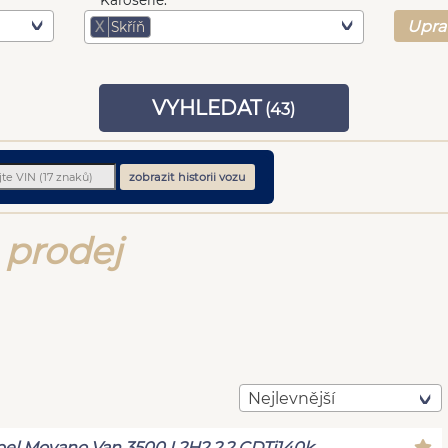
Karoserie:
Upra
X
Skříň
VYHLEDAT
(
43
)
zobrazit historii vozu
 prodej
Nejlevnější
el Movano Van 3500 L2H2 2.2 CDTi140k