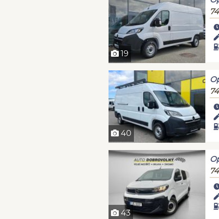
74
19
Op
74
40
Op
74
43