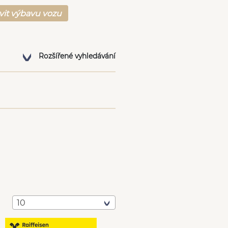
vit výbavu vozu
Rozšířené vyhledávání
10