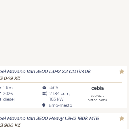
el Movano Van 3500 L3H2 2.2 CDTi140k
3 049 Kč
1 Km
skříň
cebia
2026
2 184 ccm,
zobrazit
diesel
103 kW
historii vozu
Brno-město
el Movano Van 3500 Heavy L3H2 180k MT6
3 900 Kč