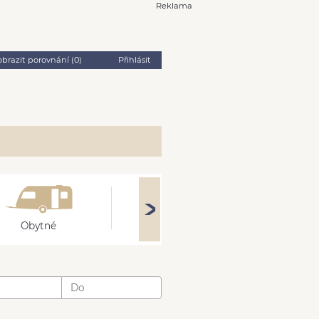
Reklama
obrazit porovnání (
0
)
Přihlásit
Obytné
Stroje
Přívěsy
: