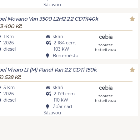
Sázavou
el Movano Van 3500 L2H2 2.2 CDTi140k
3 400 Kč
1 Km
skříň
cebia
2026
2 184 ccm,
zobrazit
diesel
103 kW
historii vozu
Brno-město
el Vivaro L1 (M) Panel Van 2.2 CDTi 150k
0 528 Kč
5 Km
skříň
cebia
2026
2 179 ccm,
zobrazit
diesel
110 kW
historii vozu
Žďár nad
Sázavou