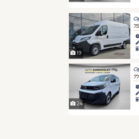
Op
75
19
Op
77
24