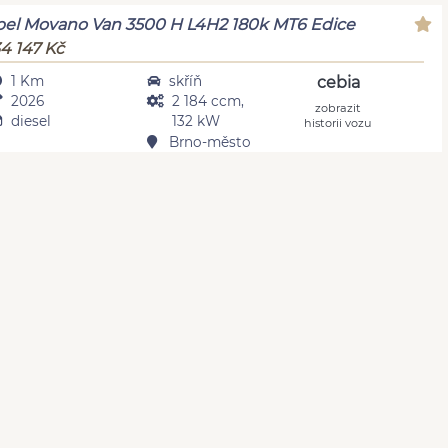
el Movano Van 3500 H L4H2 180k MT6 Edice
4 147 Kč
1 Km
skříň
cebia
2026
2 184 ccm,
zobrazit
diesel
132 kW
historii vozu
Brno-město