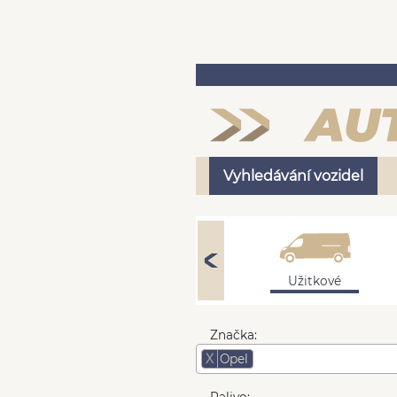
Vyhledávání vozidel
Osobní
Užitkové
Značka:
X
Opel