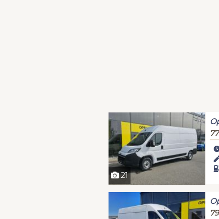
Op
77
21
Op
79