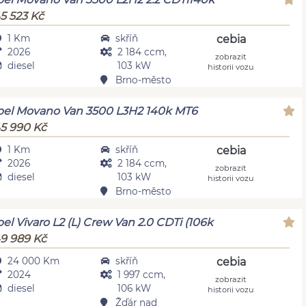
5 523 Kč
1 Km
skříň
cebia
2026
2 184 ccm,
zobrazit
diesel
103 kW
historii vozu
Brno-město
el Movano Van 3500 L3H2 140k MT6
5 990 Kč
1 Km
skříň
cebia
2026
2 184 ccm,
zobrazit
diesel
103 kW
historii vozu
Brno-město
el Vivaro L2 (L) Crew Van 2.0 CDTi (106k
9 989 Kč
24 000 Km
skříň
cebia
2024
1 997 ccm,
zobrazit
diesel
106 kW
historii vozu
Žďár nad