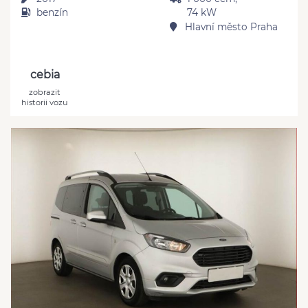
benzín
74 kW
Hlavní město Praha
cebia
zobrazit
historii vozu