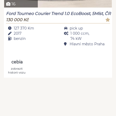
16
Ford Tourneo Courier Trend 1.0 EcoBoost, 5Míst, ČR
130 000 Kč
127 370 Km
pick up
2017
1 000 ccm,
benzín
74 kW
Hlavní město Praha
cebia
zobrazit
historii vozu