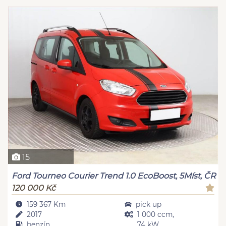
15
Ford Tourneo Courier Trend 1.0 EcoBoost, 5Míst, ČR
120 000 Kč
159 367 Km
pick up
2017
1 000 ccm,
benzín
74 kW