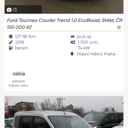
13
Ford Tourneo Courier Trend 1.0 EcoBoost, 5Míst, ČR
150 000 Kč
127 181 Km
pick up
2018
1 000 ccm,
benzín
74 kW
Hlavní město Praha
cebia
zobrazit
historii vozu