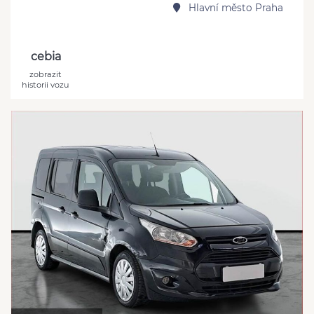
Hlavní město Praha
cebia
zobrazit
historii vozu