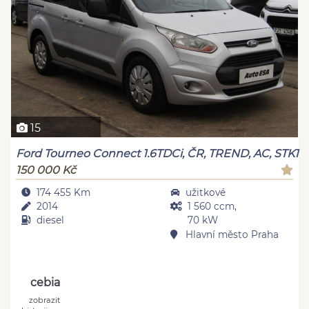
15
Ford Tourneo Connect 1.6TDCi, ČR, TREND, AC, STK1
150 000 Kč
174 455 Km
užitkové
2014
1 560 ccm,
diesel
70 kW
Hlavní město Praha
cebia
zobrazit