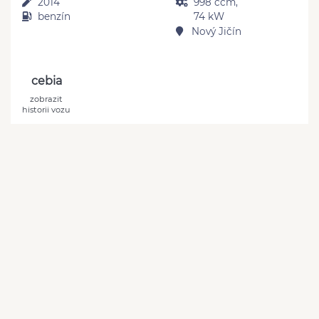
2014
998 ccm,
benzín
74 kW
Nový Jičín
cebia
zobrazit
historii vozu