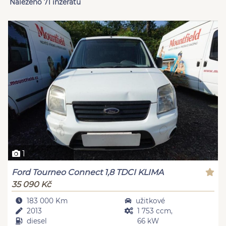
Nalezeno 71 inzerátů
1
Ford Tourneo Connect 1,8 TDCI KLIMA
35 090 Kč
183 000 Km
užitkové
2013
1 753 ccm,
diesel
66 kW