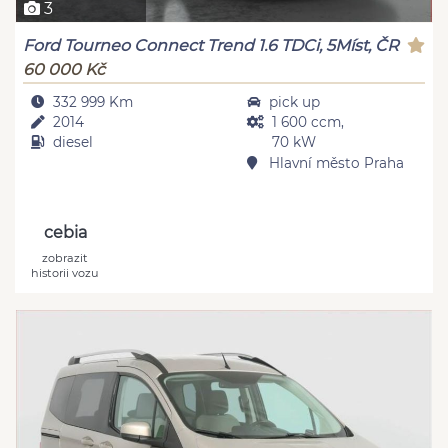
3
Ford Tourneo Connect Trend 1.6 TDCi, 5Míst, ČR
60 000 Kč
332 999 Km
pick up
2014
1 600 ccm,
diesel
70 kW
Hlavní město Praha
cebia
zobrazit
historii vozu