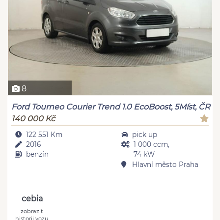
8
Ford Tourneo Courier Trend 1.0 EcoBoost, 5Míst, ČR
140 000 Kč
122 551 Km
pick up
2016
1 000 ccm,
benzín
74 kW
Hlavní město Praha
cebia
zobrazit
historii vozu