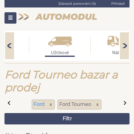
Zobrazit porovnání (
0
)
Přihlásit
bní
Užitkové
Nákladní
Ford Tourneo bazar a
prodej
Ford
Ford Tourneo
x
x
Filtr