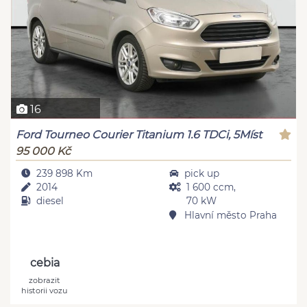
16
Ford Tourneo Courier Titanium 1.6 TDCi, 5Míst
95 000 Kč
239 898 Km
pick up
2014
1 600 ccm,
diesel
70 kW
Hlavní město Praha
cebia
zobrazit
historii vozu