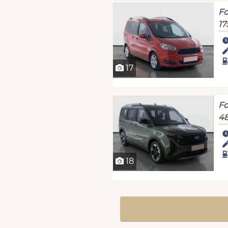
Fo
17
17
Fo
48
18