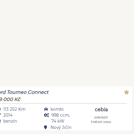
rd Tourneo Connect
9 000 Kč
113 252 Km
kombi
cebia
2014
998 ccm,
zobrazit
benzín
74 kW
historii vozu
Nový Jičín