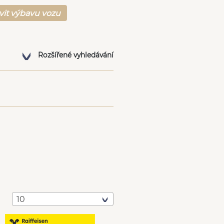
vit výbavu vozu
Rozšířené vyhledávání
10