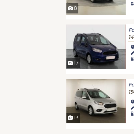
8
Fo
14
17
Fo
15
13