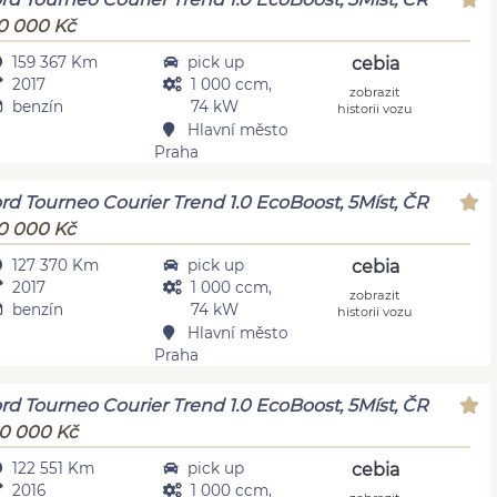
0 000 Kč
159 367 Km
pick up
cebia
2017
1 000 ccm,
zobrazit
benzín
74 kW
historii vozu
Hlavní město
Praha
rd Tourneo Courier Trend 1.0 EcoBoost, 5Míst, ČR
0 000 Kč
127 370 Km
pick up
cebia
2017
1 000 ccm,
zobrazit
benzín
74 kW
historii vozu
Hlavní město
Praha
rd Tourneo Courier Trend 1.0 EcoBoost, 5Míst, ČR
0 000 Kč
122 551 Km
pick up
cebia
2016
1 000 ccm,