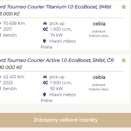
rd Tourneo Courier Titanium 1.0 EcoBoost, 5Míst
5 000 Kč
70 638 Km
pick up
cebia
2017
1 000 ccm,
zobrazit
benzín
74 kW
historii vozu
Hlavní město
Praha
rd Tourneo Courier Active 1.0 EcoBoost, 5Míst, ČR
0 000 Kč
42 410 Km
pick up
cebia
2025
1 000 ccm,
zobrazit
benzín
92 kW
historii vozu
Hlavní město
Praha
Zobrazeny veškeré inzeráty