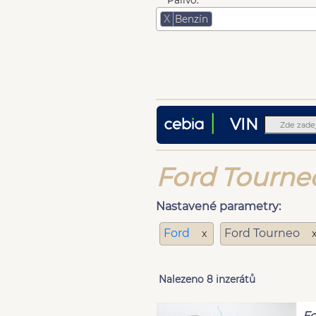
Palivo:
X
Benzín
VIN
Ford Tourneo
Nastavené parametry:
Ford
Ford Tourneo
x
Nalezeno 8 inzerátů
Fo