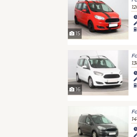
12
15
Fo
13
16
Fo
14