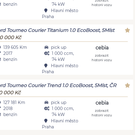
zobrazit
benzín
74 kW
historii vozu
Hlavní město
Praha
rd Tourneo Courier Titanium 1.0 EcoBoost, 5Míst
0 000 Kč
139 605 Km
pick up
cebia
2017
1 000 ccm,
zobrazit
benzín
74 kW
historii vozu
Hlavní město
Praha
rd Tourneo Courier Trend 1.0 EcoBoost, 5Míst, ČR
0 000 Kč
127 181 Km
pick up
cebia
2018
1 000 ccm,
zobrazit
benzín
74 kW
historii vozu
Hlavní město
Praha