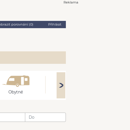
Reklama
obrazit porovnání (
0
)
Přihlásit
Obytné
Stroje
Přívěsy
: