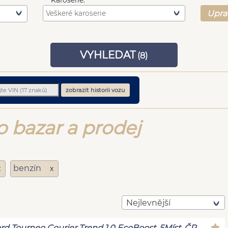
Karoserie:
Upra
VYHLEDAT
(
8
)
zobrazit historii vozu
 bazar a prodej
benzín
x
x
Nejlevnější
rd Tourneo Courier Trend 1.0 EcoBoost, 5Míst, ČR