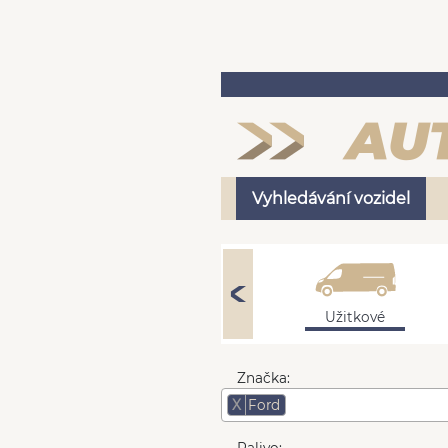
Vyhledávání vozidel
Osobní
Užitkové
Značka:
X
Ford