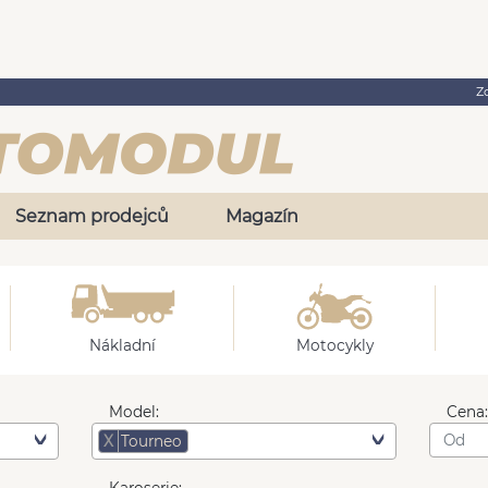
Z
Seznam prodejců
Magazín
Nákladní
Motocykly
Model:
Cena
X
Tourneo