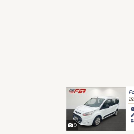
Fo
15
9