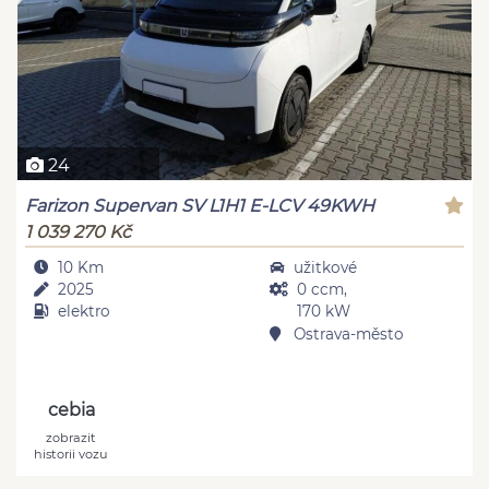
24
Farizon Supervan SV L1H1 E-LCV 49KWH
1 039 270 Kč
10 Km
užitkové
2025
0 ccm,
elektro
170 kW
Ostrava-město
cebia
zobrazit
historii vozu