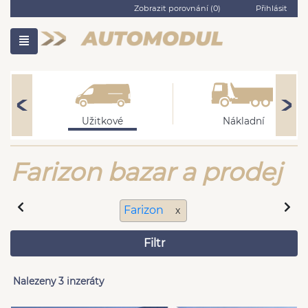
Zobrazit porovnání (
0
)
Přihlásit
Užitkové
Nákladní
Farizon bazar a prodej
Farizon
x
Filtr
Nalezeny 3 inzeráty