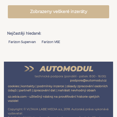
Zobrazeny veškeré inzeráty
Nejčastěji hledané:
Farizon Supervan
Farizon V6E
technická podpora (pondělí - pátek: 8:00 - 16:00):
podpora@automodul.cz
cookies
|
kontakty
|
podmínky inzerce
|
zásady zpracování osobních
údajů
|
partneři
|
zpracování dat
|
nahlásit nevhodný obsah
cz.cebia.com - užitečný nástroj na prověřování historie ojetých
vozidel
Copyright © VLTAVA LABE MEDIA a.s., 2018. Autorská práva vykonává
vydavatel.