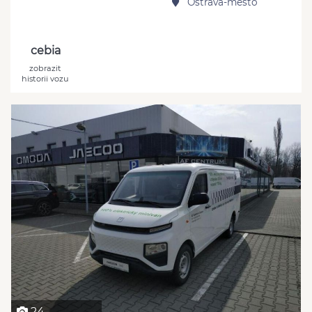
Ostrava-město
cebia
zobrazit
historii vozu
24