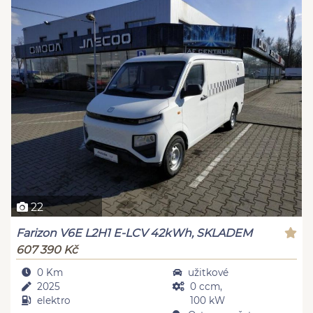
22
Farizon V6E L2H1 E-LCV 42kWh, SKLADEM
607 390 Kč
0 Km
užitkové
2025
0 ccm,
elektro
100 kW