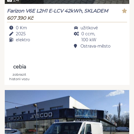
Farizon V6E L2H1 E-LCV 42kWh, SKLADEM
607 390 Kč
0 Km
užitkové
2025
0 ccm,
elektro
100 kW
Ostrava-město
cebia
zobrazit
historii vozu