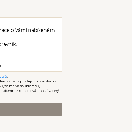
dajů
.
ání dotazu prodejci v souvislosti s
nou, zejména soukromou,
oručením zkontrolován na závadný