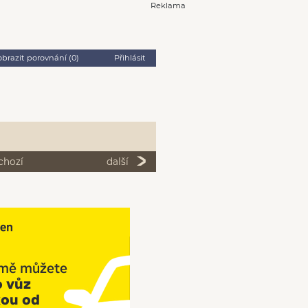
Reklama
obrazit porovnání (
0
)
Přihlásit
chozí
další