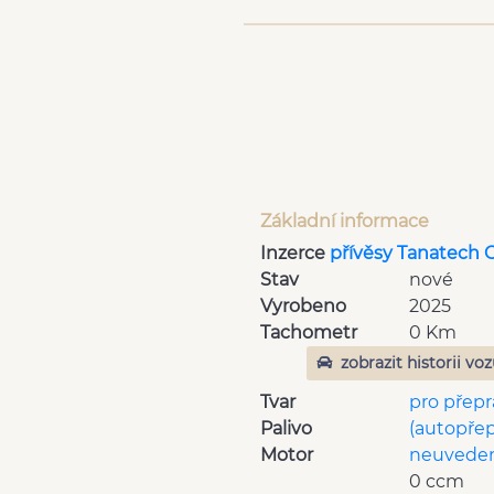
Základní informace
Inzerce
přívěsy Tanatech 
Stav
nové
Vyrobeno
2025
Tachometr
0 Km
zobrazit historii vo
Tvar
pro přepr
Palivo
(autopře
Motor
neuvede
0 ccm