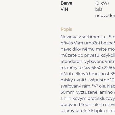
Barva
(0 kW)
VIN
bílá
neuvede
Popis
Novinka v sortimentu - 5-
přívěs Vám umožní bezpečn
navíc díky němu máte mož
můžete do přívěsu kdykoli
Standardní vybavení: Vni
rozměry dxšxv 6650x2260x
přání celková hmotnost 3
misky uvnitř - zápustné 1
svařovaný rám. "V" oje. Ná
30mm; vyztužené lamino v
s hliníkovým protiskluzo
úpravou Přední okno oteví
uzamykatelné klapka o ro