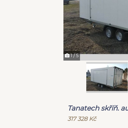
1 / 5
Tanatech skříň. a
317 328 Kč