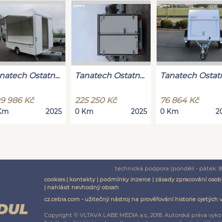
natech Ostatn...
Tanatech Ostatn...
Tanatech Ostatn.
9 986 Kč
225 250 Kč
76 864 Kč
Km
2025
0 Km
2025
0 Km
2
technická podpora (pondělí - pátek: 8:
cookies
|
kontakty
|
podmínky inzerce
|
zásady zpracování osob
|
nahlásit nevhodný obsah
cz.cebia.com - užitečný nástroj na prověřování historie ojetých 
Copyright © VLTAVA LABE MEDIA a.s., 2018. Autorská práva vyko