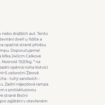
 nebo dražších aut. Tento
írání dveří u řidiče a
a opačné straně přívěsu
 rampu. Doporučujeme!
á šířka 240cm Celkové
Nosnost 1520kg. * na
adní opěrná noha Kotvící
 M+S celoroční Žárově
echa - tuhý sandwich -
tu. Zadní nájezdová rampa
m s protiskluzovou
vé straně Boční
ro zajištění v otevřeném