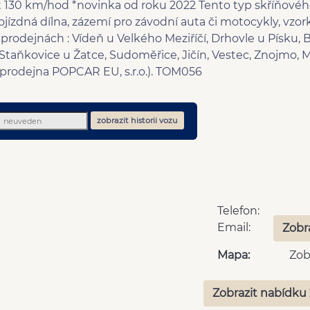
t 130 km/hod *novinka od roku 2022 Tento typ skříňovéh
ojízdná dílna, zázemí pro závodní auta či motocykly, vz
prodejnách : Vídeň u Velkého Meziříčí, Drhovle u Písku,
taňkovice u Žatce, Sudoměřice, Jičín, Vestec, Znojmo, M
á prodejna POPCAR EU, s.r.o.). TOM056
zobrazit historii vozu
Telefon:
Email:
Zobr
Mapa:
Zob
Zobrazit nabídku 