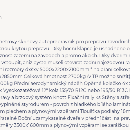
n
metrový skříňový autopřepravník pro přepravu závodních
ou krytou přepravu. Díky boční klapce je usnadněno otev
nost zázemí na závodech a promo akcích. Díky dveřím n
 vstoupit, aniž byste museli otevírat zadní nájezdovou
třní rozměry dxšxv 5000x2200x2100mm * na přání celkov
2850mm Celková hmotnost 2700kg (v TP možno snížit). 
500kg Přední aerodynamický náběh Opěrné kolečko 4x z
0x Vysokozátěžové 12" kola 155/70 R12C nebo 195/50 R13C
pravy a brzdový systém Knott Fixační raily ks Stěny a stř
yplněné styrodurem - povrch z hladkého bílého laminá
vým plechem a plynovými vzpěrami Tloušťka podlahy 18m
ratelné Boční uzamykatelné dveře v přední části na pra
změry 3500x1600mm s plynovými vzpěrami se zarážkou p