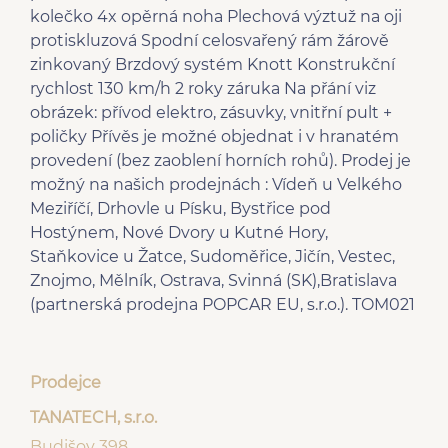
kolečko 4x opěrná noha Plechová výztuž na oji
protiskluzová Spodní celosvařený rám žárově
zinkovaný Brzdový systém Knott Konstrukční
rychlost 130 km/h 2 roky záruka Na přání viz
obrázek: přívod elektro, zásuvky, vnitřní pult +
poličky Přívěs je možné objednat i v hranatém
provedení (bez zaoblení horních rohů). Prodej je
možný na našich prodejnách : Vídeň u Velkého
Meziříčí, Drhovle u Písku, Bystřice pod
Hostýnem, Nové Dvory u Kutné Hory,
Staňkovice u Žatce, Sudoměřice, Jičín, Vestec,
Znojmo, Mělník, Ostrava, Svinná (SK),Bratislava
(partnerská prodejna POPCAR EU, s.r.o.). TOM021
Prodejce
TANATECH, s.r.o.
Budišov 398