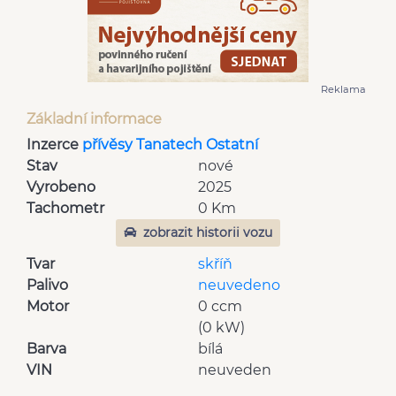
Reklama
Základní informace
Inzerce
přívěsy Tanatech Ostatní
Stav
nové
Vyrobeno
2025
Tachometr
0 Km
zobrazit historii vozu
Tvar
skříň
Palivo
neuvedeno
Motor
0 ccm
(0 kW)
Barva
bílá
VIN
neuveden