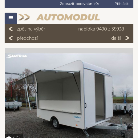
Zobrazit porovnání (
0
)
Přihlásit
zpět na výběr
nabídka 9490 z 35938
předchozí
další