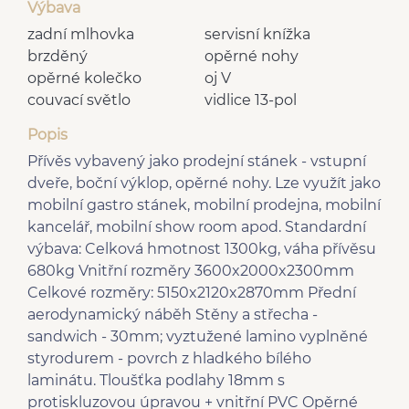
Výbava
zadní mlhovka
servisní knížka
brzděný
opěrné nohy
opěrné kolečko
oj V
couvací světlo
vidlice 13-pol
Popis
Přívěs vybavený jako prodejní stánek - vstupní
dveře, boční výklop, opěrné nohy. Lze využít jako
mobilní gastro stánek, mobilní prodejna, mobilní
kancelář, mobilní show room apod. Standardní
výbava: Celková hmotnost 1300kg, váha přívěsu
680kg Vnitřní rozměry 3600x2000x2300mm
Celkové rozměry: 5150x2120x2870mm Přední
aerodynamický náběh Stěny a střecha -
sandwich - 30mm; vyztužené lamino vyplněné
styrodurem - povrch z hladkého bílého
laminátu. Tloušťka podlahy 18mm s
protiskluzovou úpravou + vnitřní PVC Opěrné