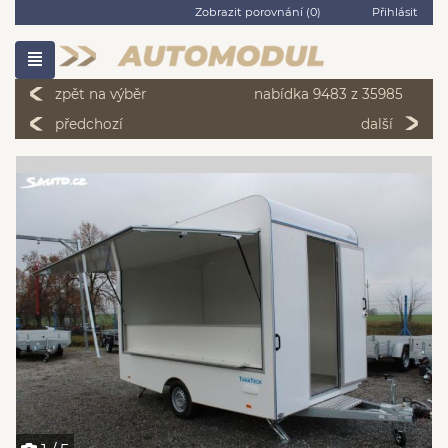
Zobrazit porovnání (
0
)
Přihlásit
zpět na výběr
nabídka 9483 z 35985
předchozí
další