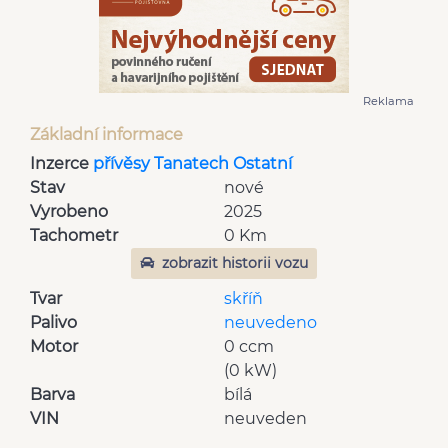
Reklama
Základní informace
Inzerce
přívěsy Tanatech Ostatní
Stav
nové
Vyrobeno
2025
Tachometr
0 Km
zobrazit historii vozu
Tvar
skříň
Palivo
neuvedeno
Motor
0 ccm
(0 kW)
Barva
bílá
VIN
neuveden