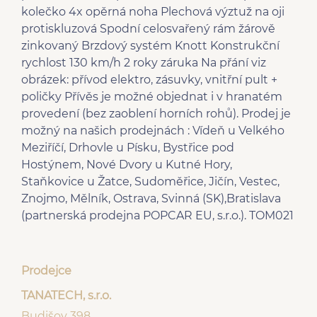
kolečko 4x opěrná noha Plechová výztuž na oji
protiskluzová Spodní celosvařený rám žárově
zinkovaný Brzdový systém Knott Konstrukční
rychlost 130 km/h 2 roky záruka Na přání viz
obrázek: přívod elektro, zásuvky, vnitřní pult +
poličky Přívěs je možné objednat i v hranatém
provedení (bez zaoblení horních rohů). Prodej je
možný na našich prodejnách : Vídeň u Velkého
Meziříčí, Drhovle u Písku, Bystřice pod
Hostýnem, Nové Dvory u Kutné Hory,
Staňkovice u Žatce, Sudoměřice, Jičín, Vestec,
Znojmo, Mělník, Ostrava, Svinná (SK),Bratislava
(partnerská prodejna POPCAR EU, s.r.o.). TOM021
Prodejce
TANATECH, s.r.o.
Budišov 398