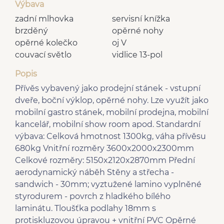
Výbava
zadní mlhovka
servisní knížka
brzděný
opěrné nohy
opěrné kolečko
oj V
couvací světlo
vidlice 13-pol
Popis
Přívěs vybavený jako prodejní stánek - vstupní
dveře, boční výklop, opěrné nohy. Lze využít jako
mobilní gastro stánek, mobilní prodejna, mobilní
kancelář, mobilní show room apod. Standardní
výbava: Celková hmotnost 1300kg, váha přívěsu
680kg Vnitřní rozměry 3600x2000x2300mm
Celkové rozměry: 5150x2120x2870mm Přední
aerodynamický náběh Stěny a střecha -
sandwich - 30mm; vyztužené lamino vyplněné
styrodurem - povrch z hladkého bílého
laminátu. Tloušťka podlahy 18mm s
protiskluzovou úpravou + vnitřní PVC Opěrné