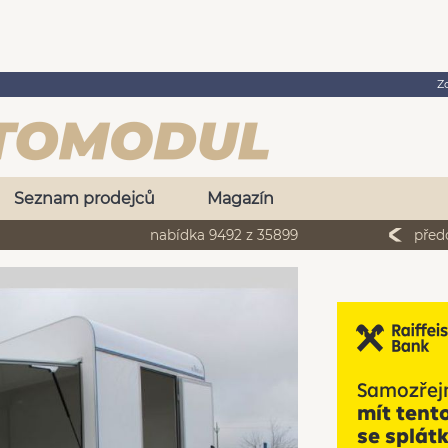
Z
Seznam prodejců
Magazín
nabídka 9492 z 35899
před