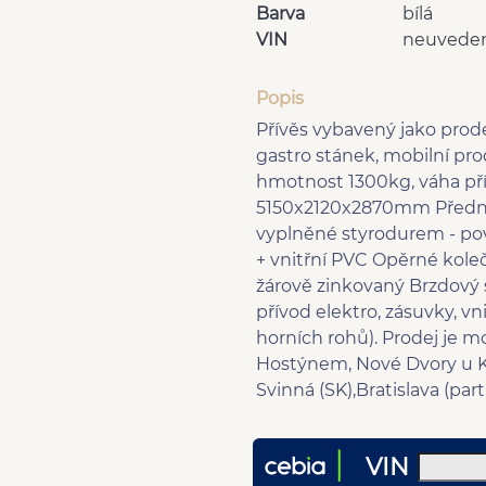
Barva
bílá
VIN
neuvede
Popis
Přívěs vybavený jako prode
gastro stánek, mobilní pr
hmotnost 1300kg, váha p
5150x2120x2870mm Přední 
vyplněné styrodurem - pov
+ vnitřní PVC Opěrné kole
žárově zinkovaný Brzdový 
přívod elektro, zásuvky, v
horních rohů). Prodej je m
Hostýnem, Nové Dvory u Ku
Svinná (SK),Bratislava (pa
VIN