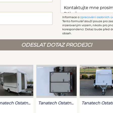
Informace o
zpracování osobních ú
Tento formulář slouží pouze pro zasl
inzerovaným vozem, nikoliv pro ji
korespondenci. Dotaz bude před d
obsah.
ODESLAT DOTAZ PRODEJCI
natech Ostatn...
Tanatech Ostatn...
Tanatech Ostatn.