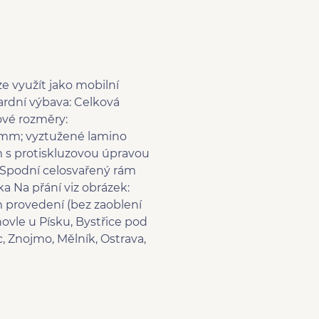
ze využít jako mobilní
ardní výbava: Celková
vé rozměry:
0mm; vyztužené lamino
 s protiskluzovou úpravou
á Spodní celosvařený rám
a Na přání viz obrázek:
ém provedení (bez zaoblení
hovle u Písku, Bystřice pod
, Znojmo, Mělník, Ostrava,