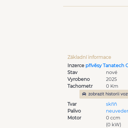
Základní informace
Inzerce
přívěsy Tanatech 
Stav
nové
Vyrobeno
2025
Tachometr
0 Km
zobrazit historii vo
Tvar
skříň
Palivo
neuvede
Motor
0 ccm
(0 kW)