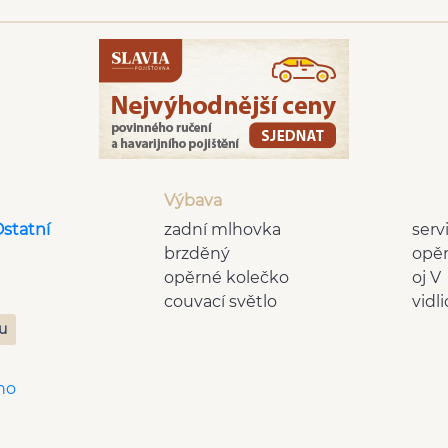
Výbava
Ostatní
zadní mlhovka
serv
brzděný
opě
opěrné kolečko
oj V
couvací světlo
vidli
zu
no