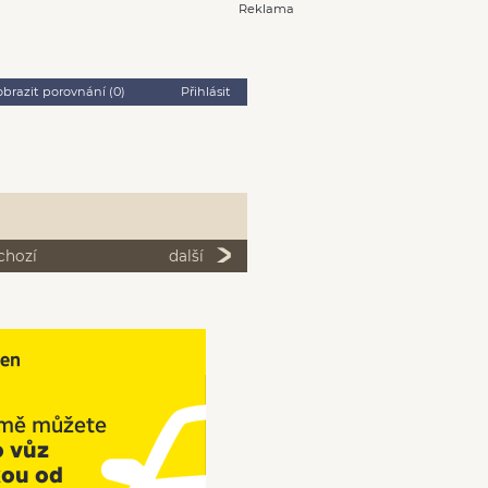
Reklama
obrazit porovnání (
0
)
Přihlásit
chozí
další