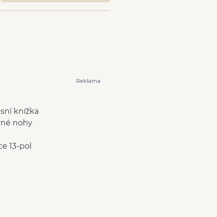
Reklama
isní knížka
rné nohy
ce 13-pol