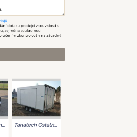
dajů
.
ání dotazu prodejci v souvislosti s
nou, zejména soukromou,
oručením zkontrolován na závadný
..
Tanatech Ostatn...