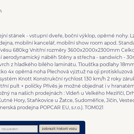
n
jní stánek - vstupní dveře, boční výklop, opěrné nohy. L
odejna, mobilní kancelář, mobilní show room apod. Stand
řívěsu 680kg Vnitřní rozměry 3600x2000x2300mm Celko
aerodynamický náběh Stěny a střecha - sandwich - 3
rch z hladkého bílého laminátu. Tloušťka podlahy 18mm
čko 4x opěrná noha Plechová výztuž na oji protiskluzov
systém Knott Konstrukční rychlost 130 km/h 2 roky záruk
nitřní pult + poličky Přívěs je možné objednat i v hranat
ožný na našich prodejnách : Vídeň u Velkého Meziříčí, Dr
tné Hory, Staňkovice u Žatce, Sudoměřice, Jičín, Vestec
rtnerská prodejna POPCAR EU, s.r.o.). TOM021
zobrazit historii vozu