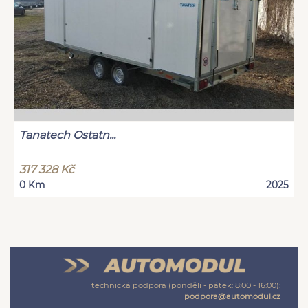
Tanatech Ostatn...
317 328 Kč
0 Km
2025
technická podpora (pondělí - pátek: 8:00 - 16:00):
podpora@automodul.cz