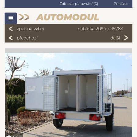
Zobrazit porovnání (
0
)
Přihlásit
zpět na výběr
nabídka 2094 z 35784
předchozí
další