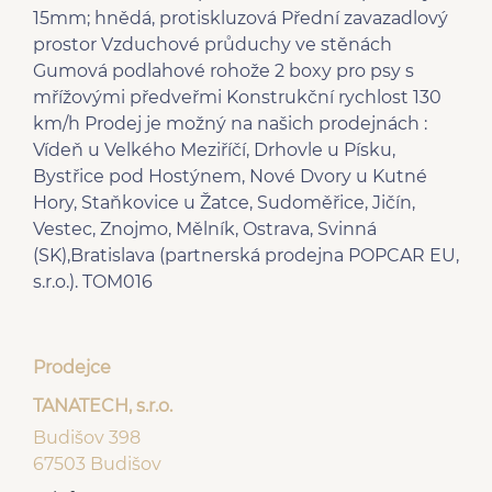
15mm; hnědá, protiskluzová Přední zavazadlový
prostor Vzduchové průduchy ve stěnách
Gumová podlahové rohože 2 boxy pro psy s
mřížovými předveřmi Konstrukční rychlost 130
km/h Prodej je možný na našich prodejnách :
Vídeň u Velkého Meziříčí, Drhovle u Písku,
Bystřice pod Hostýnem, Nové Dvory u Kutné
Hory, Staňkovice u Žatce, Sudoměřice, Jičín,
Vestec, Znojmo, Mělník, Ostrava, Svinná
(SK),Bratislava (partnerská prodejna POPCAR EU,
s.r.o.). TOM016
Prodejce
TANATECH, s.r.o.
Budišov 398
67503 Budišov