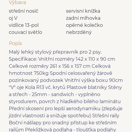
Výbava
střešní nosič
servisní knížka
oj V
zadní mlhovka
vidlice 13-pol
opěrné kolečko
couvací světlo
nebrzděný
Popis
Malý lehký stylový přepravník pro 2 psy.
Specifikace: Vnitřní rozměry 142 x 110 x 90 cm
Celkové rozměry 261 x 156 x 157 cm Celková
hmotnost 750kg Spodní celosvařený žárově
pozinkovaný podvozek Vnitřní výška boxu 90cm
"V" oje Kola R13 vč. krytů Plastové blatníky Stěny
a střech - 25mm - sandwich - vyplněno
styrodurem, povrch z hladkého bílého laminátu
Přední skosení pro lepší aerodynamiku (zlepšuje
jízdní vlastnosti a snižuje spotřebu) Střešní raily
Boční nášlapy pro snadný přístup ke střešním
railům Překližková podlaha - tloušťka podlahy