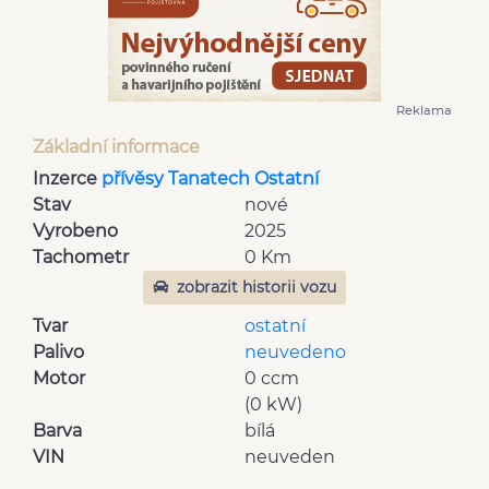
Reklama
Základní informace
Inzerce
přívěsy Tanatech Ostatní
Stav
nové
Vyrobeno
2025
Tachometr
0 Km
zobrazit historii vozu
Tvar
ostatní
Palivo
neuvedeno
Motor
0 ccm
(0 kW)
Barva
bílá
VIN
neuveden