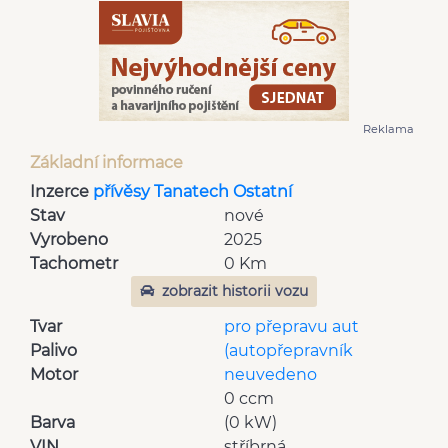
Reklama
Základní informace
Inzerce
přívěsy Tanatech Ostatní
Stav
nové
Vyrobeno
2025
Tachometr
0 Km
zobrazit historii vozu
Tvar
pro přepravu aut
Palivo
(autopřepravník
Motor
neuvedeno
0 ccm
Barva
(0 kW)
VIN
stříbrná