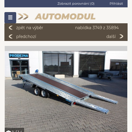
Zobrazit porovnání (
0
)
Přihlásit
zpět na výběr
nabídka 3749 z 35894
předchozí
další