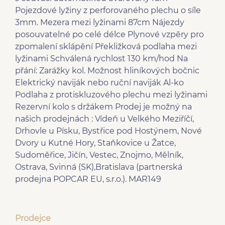
Pojezdové lyžiny z perforovaného plechu o síle
3mm. Mezera mezi lyžinami 87cm Nájezdy
posouvatelné po celé délce Plynové vzpěry pro
zpomalení sklápění Překližková podlaha mezi
lyžinami Schválená rychlost 130 km/hod Na
přání: Zarážky kol. Možnost hliníkových bočnic
Elektrický naviják nebo ruční naviják Al-ko
Podlaha z protiskluzového plechu mezi lyžinami
Rezervní kolo s držákem Prodej je možný na
našich prodejnách : Vídeň u Velkého Meziříčí,
Drhovle u Písku, Bystřice pod Hostýnem, Nové
Dvory u Kutné Hory, Staňkovice u Žatce,
Sudoměřice, Jičín, Vestec, Znojmo, Mělník,
Ostrava, Svinná (SK),Bratislava (partnerská
prodejna POPCAR EU, s.r.o.). MAR149
Prodejce