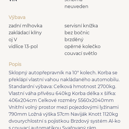
neuveden
Výbava
zadní mlhovka
servisní knížka
zakládací klíny
bez bočnic
oj V
brzděný
vidlice 13-pol
opěrné kolečko
couvací světlo
Popis
Sklopný autopřepravník na 10" kolech. Korba se
překlápí vlastní vahou nakládaného automobilu.
Standardní výbava: Celková hmotnost 2700kg.
Vlastní váha přívěsu 640kg Korba délka x šířka:
406x204cm Celkové rozměry 5560x2040mm
Vnitřní volný prostor mezi pojezdovými lyžinami
790mm Ložná výška 57cm Naviják Knott 1120kg
dvourychlostní s pojistkou Brzdový systém Al-ko
s couvací automatikou Svařovaný rám