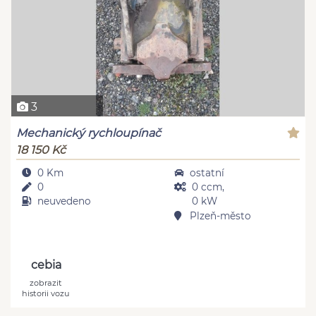
3
Mechanický rychloupínač
18 150 Kč
0 Km
ostatní
0
0 ccm,
neuvedeno
0 kW
Plzeň-město
cebia
zobrazit
historii vozu