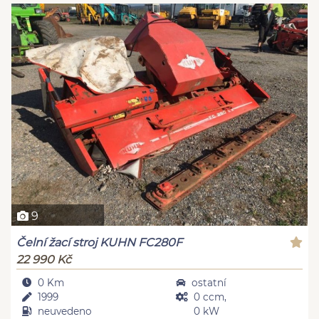
9
Čelní žací stroj KUHN FC280F
22 990 Kč
0 Km
ostatní
1999
0 ccm,
neuvedeno
0 kW