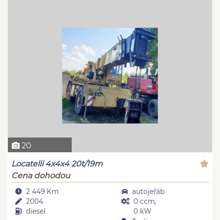
20
Locatelli 4x4x4 20t/19m
Cena dohodou
2 449 Km
autojeřáb
2004
0 ccm,
diesel
0 kW