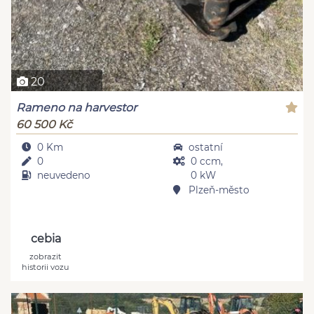
20
Rameno na harvestor
60 500 Kč
0 Km
ostatní
0
0 ccm,
neuvedeno
0 kW
Plzeň-město
cebia
zobrazit
historii vozu