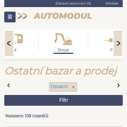
Zobrazit porovnání (
0
)
Přihlásit
Obytné
Stroje
Přívěsy
Ostatní bazar a prodej
Ostatní
x
Filtr
Nalezeno 108 inzerátů