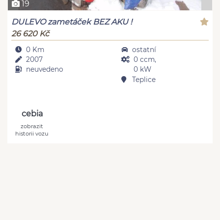
19
DULEVO zametáček BEZ AKU !
26 620 Kč
0 Km
ostatní
2007
0 ccm,
neuvedeno
0 kW
Teplice
cebia
zobrazit
historii vozu