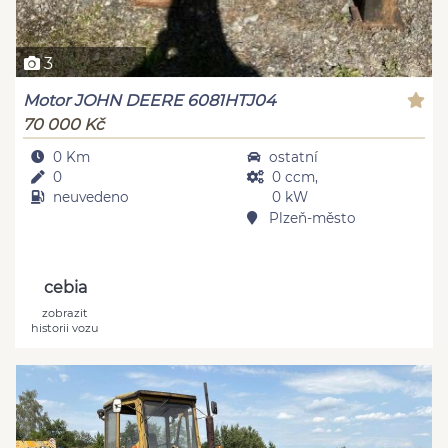
3
Motor JOHN DEERE 6081HTJ04
70 000 Kč
0 Km
ostatní
0
0 ccm,
neuvedeno
0 kW
Plzeň-město
cebia
zobrazit
historii vozu