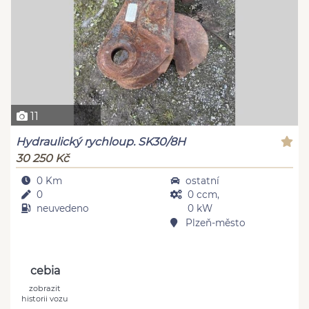
11
Hydraulický rychloup. SK30/8H
30 250 Kč
0 Km
ostatní
0
0 ccm,
neuvedeno
0 kW
Plzeň-město
cebia
zobrazit
historii vozu