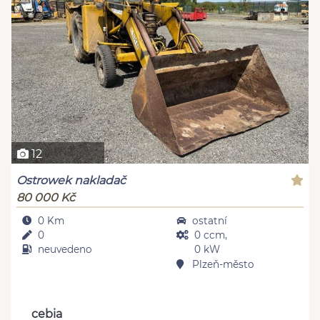
12
Ostrowek nakladač
80 000 Kč
0 Km
ostatní
0
0 ccm,
neuvedeno
0 kW
Plzeň-město
cebia