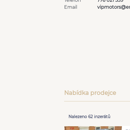
Telefon
776 021 559
Email
vipmotors@em
Nabídka prodejce
Nalezeno 62 inzerátů