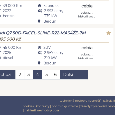
39 000 Km
kabriolet
cebia
2022
2 993 ccm,
zobrazit
benzín
375 kW
historii vozu
Beroun
udi Q7 50D-FACEL-SLINE-R22-MASÁŽE-7M
895 000 Kč
45 000 Km
SUV
cebia
2025
2 967 ccm,
zobrazit
diesel
210 kW
historii vozu
Beroun
chozí
2
3
4
5
6
Další
technická podpora (pondělí - pátek: 8:
cookies
|
kontakty
|
podmínky inzerce
|
zásady zpracování osob
|
nahlásit nevhodný obsah