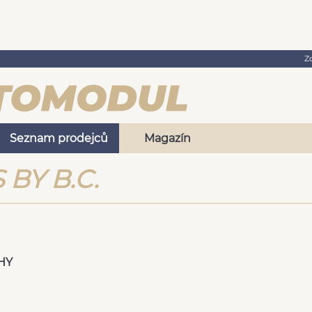
Z
Seznam prodejců
Magazín
BY B.C.
HY