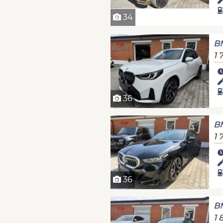
34
B
1 
36
B
1 
36
B
1 