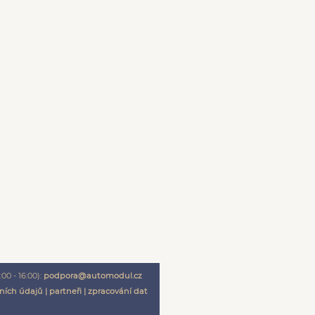
00 - 16:00):
podpora@automodul.cz
ních údajů
|
partneři
|
zpracování dat