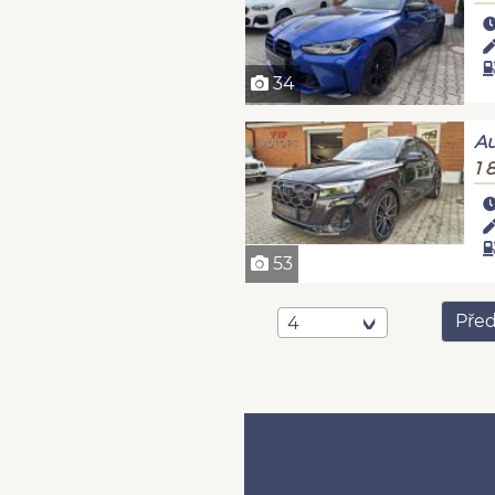
34
A
1 
53
Před
4