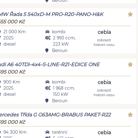
Beroun
MW Řada 5 540xD-M PRO-R20-PANO-H&K
655 000 Kč
21 000 Km
kombi
cebia
2025
2 993 ccm,
zobrazit
diesel
223 kW
historii vozu
Beroun
di A6 40TDi-4x4-S-LINE-R21-EDICE ONE
695 000 Kč
900 Km
kombi
cebia
2025
1 968 ccm,
zobrazit
diesel
150 kW
historii vozu
Beroun
rcedes Třída G G63AMG-BRABUS PAKET-R22
695 000 Kč
94 300 Km
terénní
cebia