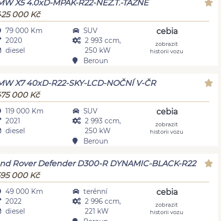
W X5 4.0xD-MPAK-R22-NEZ.T.-TAŽNÉ
425 000 Kč
79 000 Km
SUV
cebia
2020
2 993 ccm,
zobrazit
diesel
250 kW
historii vozu
Beroun
MW X7 40xD-R22-SKY-LCD-NOČNÍ V-ČR
475 000 Kč
119 000 Km
SUV
cebia
2021
2 993 ccm,
zobrazit
diesel
250 kW
historii vozu
Beroun
nd Rover Defender D300-R DYNAMIC-BLACK-R22
595 000 Kč
49 000 Km
terénní
cebia
2022
2 996 ccm,
zobrazit
diesel
221 kW
historii vozu