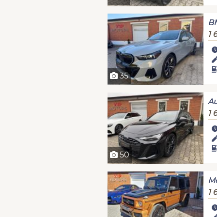
B
1 
35
Au
1 
50
Me
1 