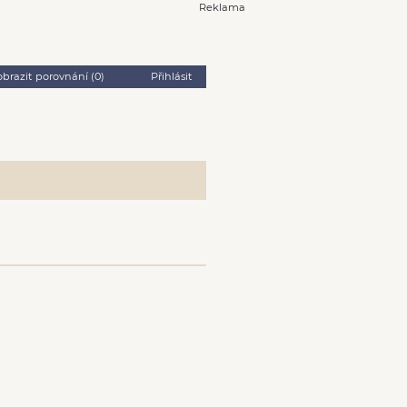
Reklama
obrazit porovnání (
0
)
Přihlásit