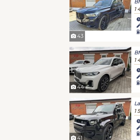
BM
1 
43
B
1 
44
La
1 
41