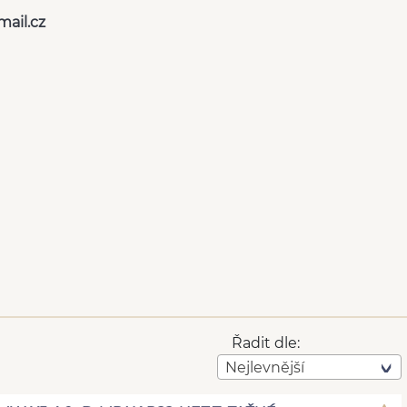
ail.cz
Řadit dle:
Nejlevnější