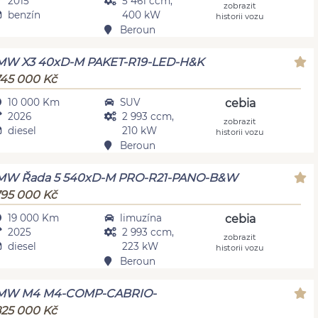
2015
5 461 ccm,
zobrazit
benzín
400 kW
historii vozu
Beroun
MW X3 40xD-M PAKET-R19-LED-H&K
745 000 Kč
10 000 Km
SUV
cebia
2026
2 993 ccm,
zobrazit
diesel
210 kW
historii vozu
Beroun
MW Řada 5 540xD-M PRO-R21-PANO-B&W
795 000 Kč
19 000 Km
limuzína
cebia
2025
2 993 ccm,
zobrazit
diesel
223 kW
historii vozu
Beroun
MW M4 M4-COMP-CABRIO-
825 000 Kč