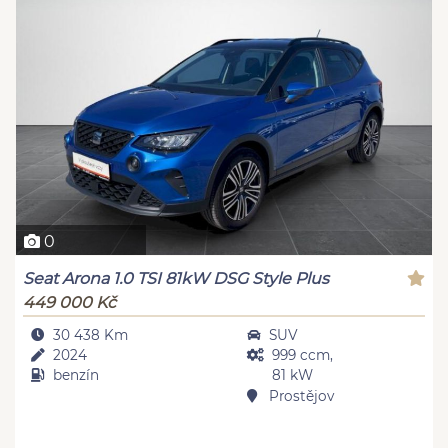
0
Seat Arona 1.0 TSI 81kW DSG Style Plus
449 000 Kč
30 438 Km
SUV
2024
999 ccm,
benzín
81 kW
Prostějov