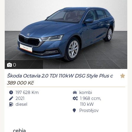
0
Škoda Octavia 2.0 TDI 110kW DSG Style Plus c
389 000 Kč
197 628 Km
kombi
2021
1 968 ccm,
diesel
110 kW
Prostějov
cebia