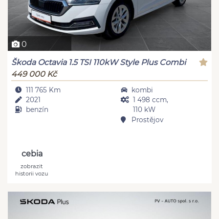
0
Škoda Octavia 1.5 TSI 110kW Style Plus Combi
449 000 Kč
111 765 Km
kombi
2021
1 498 ccm,
benzín
110 kW
Prostějov
cebia
zobrazit
historii vozu