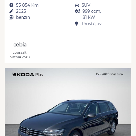
55 854 Km
SUV
2023
999 ccm,
benzín
81 kW
Prostějov
cebia
zobrazit
historii vozu