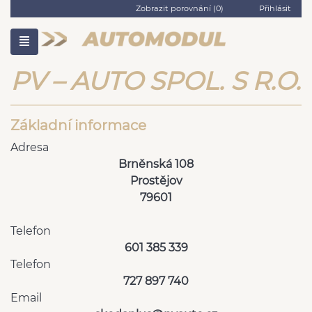
Zobrazit porovnání (
0
)
Přihlásit
PV – AUTO SPOL. S R.O.
Základní informace
Adresa
Brněnská 108
Prostějov
79601
Telefon
601 385 339
Telefon
727 897 740
Email