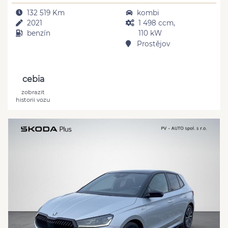
132 519 Km
kombi
2021
1 498 ccm,
benzín
110 kW
Prostějov
cebia
zobrazit
historii vozu