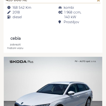
168 542 Km
kombi
2018
1 968 ccm,
diesel
140 kW
Prostějov
cebia
zobrazit
historii vozu