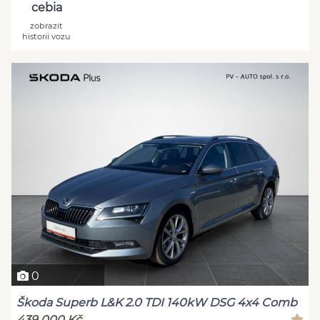
cebia
zobrazit
historii vozu
0
Škoda Superb L&K 2.0 TDI 140kW DSG 4x4 Comb
439 000 Kč