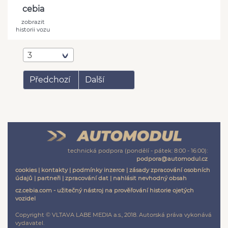
cebia
zobrazit
historii vozu
3
Předchozí
Další
technická podpora (pondělí - pátek: 8:00 - 16:00):
podpora@automodul.cz
cookies
|
kontakty
|
podmínky inzerce
|
zásady zpracování osobních
údajů
|
partneři
|
zpracování dat
|
nahlásit nevhodný obsah
cz.cebia.com - užitečný nástroj na prověřování historie ojetých
vozidel
Copyright © VLTAVA LABE MEDIA a.s., 2018. Autorská práva vykonává
vydavatel.