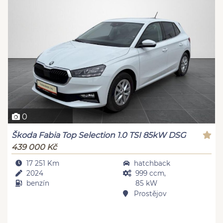
0
Škoda Fabia Top Selection 1.0 TSI 85kW DSG
439 000 Kč
17 251 Km
hatchback
2024
999 ccm,
benzín
85 kW
Prostějov