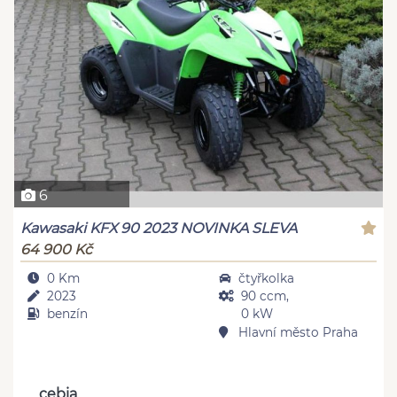
6
Kawasaki KFX 90 2023 NOVINKA SLEVA
64 900 Kč
0 Km
čtyřkolka
2023
90 ccm,
benzín
0 kW
Hlavní město Praha
cebia