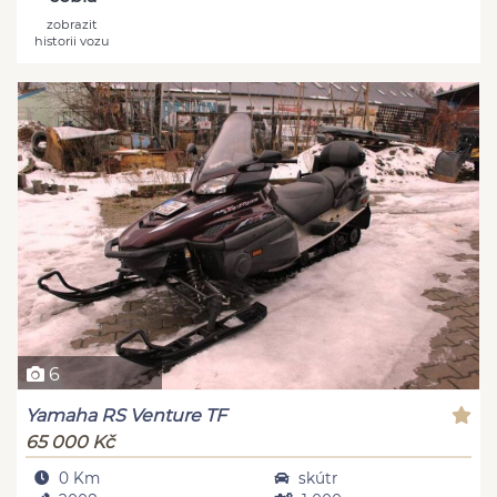
zobrazit
historii vozu
6
Yamaha RS Venture TF
65 000 Kč
0 Km
skútr