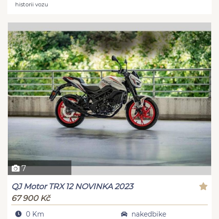
historii vozu
7
QJ Motor TRX 12 NOVINKA 2023
67 900 Kč
0 Km
nakedbike