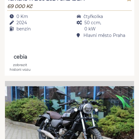
69 000 Kč
0 Km
čtyřkolka
2024
50 ccm,
benzín
0 kW
Hlavní město Praha
cebia
zobrazit
historii vozu