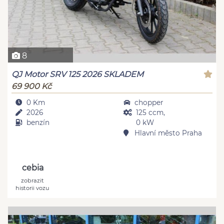
8
QJ Motor SRV 125 2026 SKLADEM
69 900 Kč
0 Km
chopper
2026
125 ccm,
benzín
0 kW
Hlavní město Praha
cebia
zobrazit
historii vozu