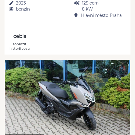
2023
125 ccm,
benzín
8 kW
Hlavní město Praha
cebia
zobrazit
historii vozu