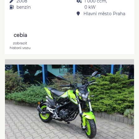
2008
1 000 ccm,
benzín
0 kW
Hlavní město Praha
cebia
zobrazit
historii vozu