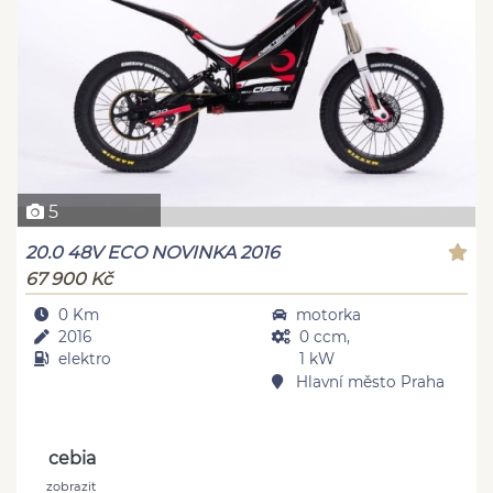
5
20.0 48V ECO NOVINKA 2016
67 900 Kč
0 Km
motorka
2016
0 ccm,
elektro
1 kW
Hlavní město Praha
cebia
zobrazit