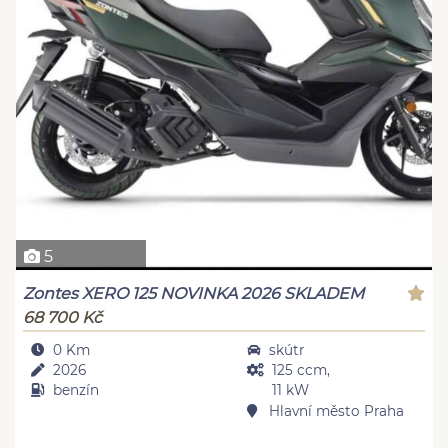
5
Zontes XERO 125 NOVINKA 2026 SKLADEM
68 700 Kč
0 Km
skútr
2026
125 ccm,
benzín
11 kW
Hlavní město Praha