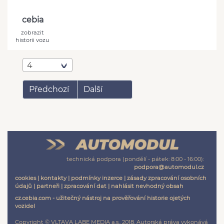
cebia
zobrazit
historii vozu
4
Předchozí
Další
technická podpora (pondělí - pátek: 8:00 - 16:00):
podpora@automodul.cz
cookies
|
kontakty
|
podmínky inzerce
|
zásady zpracování osobních
údajů
|
partneři
|
zpracování dat
|
nahlásit nevhodný obsah
cz.cebia.com - užitečný nástroj na prověřování historie ojetých
vozidel
Copyright © VLTAVA LABE MEDIA a.s., 2018. Autorská práva vykonává