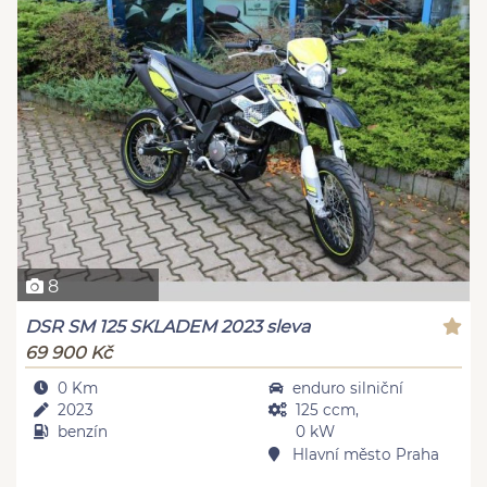
8
DSR SM 125 SKLADEM 2023 sleva
69 900 Kč
0 Km
enduro silniční
2023
125 ccm,
benzín
0 kW
Hlavní město Praha