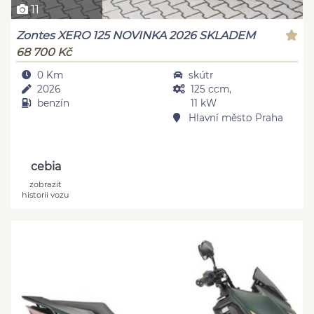
11
Zontes XERO 125 NOVINKA 2026 SKLADEM
68 700 Kč
0 Km
skútr
2026
125 ccm,
benzín
11 kW
Hlavní město Praha
cebia
zobrazit
historii vozu