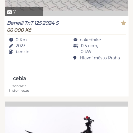
7
Benelli TnT 125 2024 S
66 000 Kč
0 Km
nakedbike
2023
125 ccm,
benzín
0 kW
Hlavní město Praha
cebia
zobrazit
historii vozu