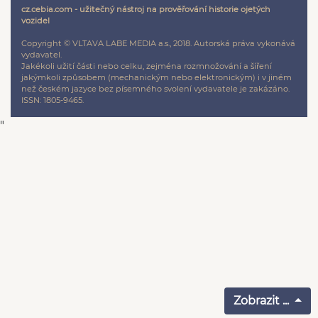
cz.cebia.com - užitečný nástroj na prověřování historie ojetých
vozidel
Copyright © VLTAVA LABE MEDIA a.s., 2018. Autorská práva vykonává
vydavatel.
Jakékoli užití části nebo celku, zejména rozmnožování a šíření
jakýmkoli způsobem (mechanickým nebo elektronickým) i v jiném
než českém jazyce bez písemného svolení vydavatele je zakázáno.
ISSN: 1805-9465.
"
Zobrazit ...