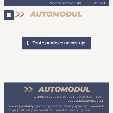
Zobrazit porovnání (
0
)
Přihlásit
Tento prodejce neexistuje.
technická podpora (pondělí - pátek: 8:00 - 16:00):
podpora@automodul.cz
cookies
|
kontakty
|
podmínky inzerce
|
zásady zpracování osobních
údajů
|
partneři
|
zpracování dat
|
nahlásit nevhodný obsah