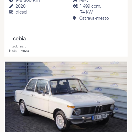
148 800 Km
MPV
2020
1 499 ccm,
diesel
74 kW
Ostrava-město
cebia
zobrazit
historii vozu