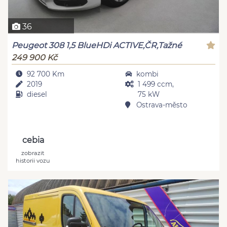
36
Peugeot 308 1,5 BlueHDi ACTIVE,ČR,Tažné
249 900 Kč
92 700 Km
kombi
2019
1 499 ccm,
diesel
75 kW
Ostrava-město
cebia
zobrazit
historii vozu