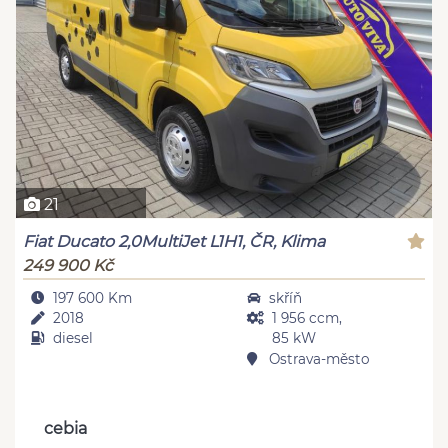
21
Fiat Ducato 2,0MultiJet L1H1, ČR, Klima
249 900 Kč
197 600 Km
skříň
2018
1 956 ccm,
diesel
85 kW
Ostrava-město
cebia