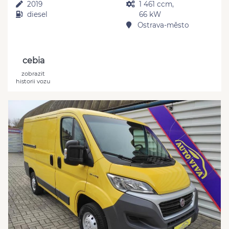
2019
1 461 ccm,
diesel
66 kW
Ostrava-město
cebia
zobrazit
historii vozu