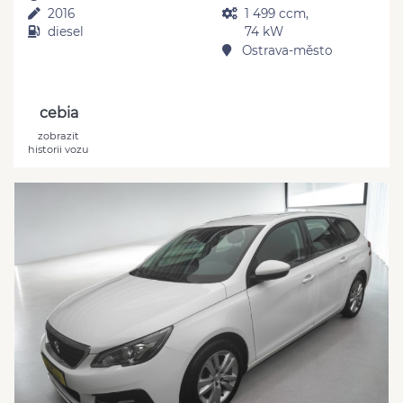
2016
1 499 ccm,
diesel
74 kW
Ostrava-město
cebia
zobrazit
historii vozu