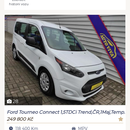
historii vozu
28
Ford Tourneo Connect 1,5TDCi Trend,ČR,1Maj,Temp.
249 800 Kč
118 400 Km
MPV