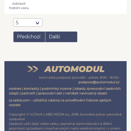
zobrazit
historii vozu
5
Předchozí
Další
technická podpora (pondělí - pátek: 8:00 - 16:00):
podpora@automodul.cz
cookies
|
kontakty
|
podmínky inzerce
|
zásady zpracování osobních
údajů
|
partneři
|
zpracování dat
|
nahlásit nevhodný obsah
cz.cebia.com - užitečný nástroj na prověřování historie ojetých
vozidel
Copyright © VLTAVA LABE MEDIA a.s., 2018. Autorská práva vykonává
vydavatel.
Jakékoli užití části nebo celku, zejména rozmnožování a šíření
jakýmkoli způsobem (mechanickým nebo elektronickým) i v jiném