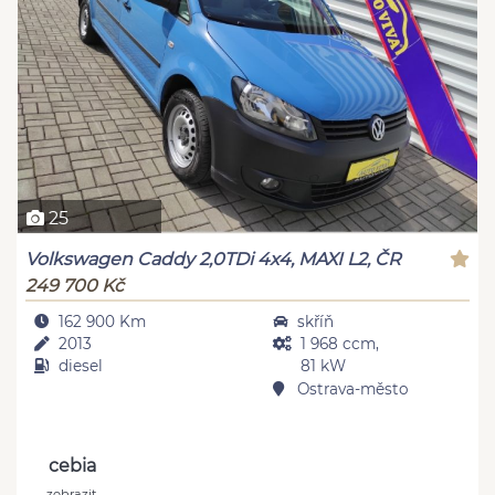
25
Volkswagen Caddy 2,0TDi 4x4, MAXI L2, ČR
249 700 Kč
162 900 Km
skříň
2013
1 968 ccm,
diesel
81 kW
Ostrava-město
cebia
zobrazit