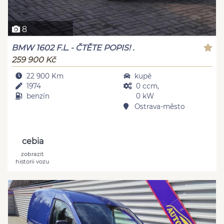
8
BMW 1602 F.L. - ČTĚTE POPIS! .
259 900 Kč
22 900 Km
kupé
1974
0 ccm,
benzín
0 kW
Ostrava-město
cebia
zobrazit
historii vozu