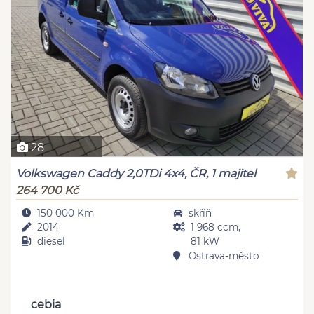
28
Volkswagen Caddy 2,0TDi 4x4, ČR, 1 majitel
264 700 Kč
150 000 Km
skříň
2014
1 968 ccm,
diesel
81 kW
Ostrava-město
cebia