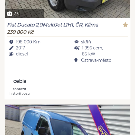
23
Fiat Ducato 2,0MultiJet L1H1, ČR, Klima
239 800 Kč
198 000 Km
skříň
2017
1 956 ccm,
diesel
85 kW
Ostrava-město
cebia
zobrazit
historii vozu