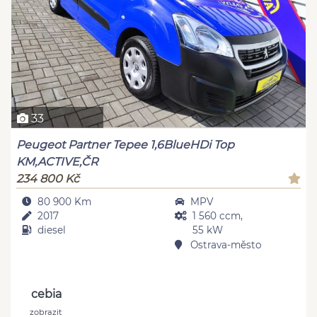
33
Peugeot Partner Tepee 1,6BlueHDi Top
KM,ACTIVE,ČR
234 800 Kč
80 900 Km
MPV
2017
1 560 ccm,
diesel
55 kW
Ostrava-město
cebia
zobrazit