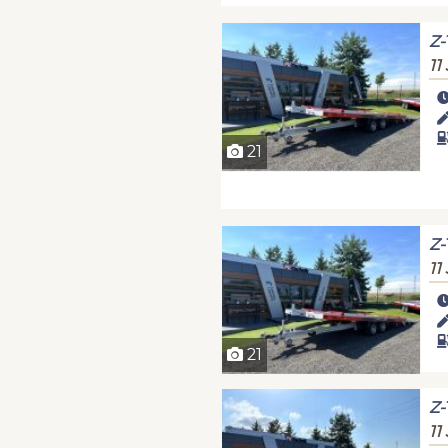
Z-
11
21
Z-
11
21
Z-
11