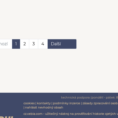
hozí
1
2
3
4
Další
technická podpora (pondělí - pátek: 8:
cookies
|
kontakty
|
podmínky inzerce
|
zásady zpracování osob
|
nahlásit nevhodný obsah
cz.cebia.com - užitečný nástroj na prověřování historie ojetých 