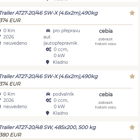
Trailer AT27-20/46 SW-X (4.6x2m),490kg
 374 EUR
0 Km
pro přepravu
cebia
2026
aut
zobrazit
neuvedeno
(autopřepravník
historii vozu
0 ccm,
0 kW
Kladno
Trailer AT27-20/46 SW-X (4.6x2m),490kg
 374 EUR
0 Km
podvalník
cebia
2026
0 ccm,
zobrazit
neuvedeno
0 kW
historii vozu
Kladno
Trailer AT27-20/48 SW, 485x200, 500 kg
 380 EUR