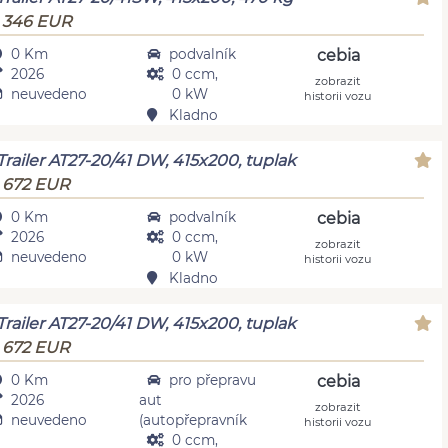
 346 EUR
0 Km
podvalník
cebia
2026
0 ccm,
zobrazit
neuvedeno
0 kW
historii vozu
Kladno
Trailer AT27-20/41 DW, 415x200, tuplak
 672 EUR
0 Km
podvalník
cebia
2026
0 ccm,
zobrazit
neuvedeno
0 kW
historii vozu
Kladno
Trailer AT27-20/41 DW, 415x200, tuplak
 672 EUR
0 Km
pro přepravu
cebia
2026
aut
zobrazit
neuvedeno
(autopřepravník
historii vozu
0 ccm,