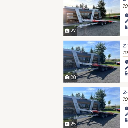
10
27
Z-
10
28
Z-
10
25