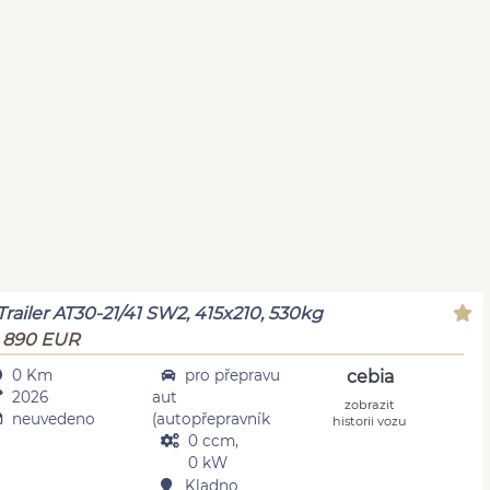
Trailer AT30-21/41 SW2, 415x210, 530kg
 890 EUR
0 Km
pro přepravu
cebia
2026
aut
zobrazit
neuvedeno
(autopřepravník
historii vozu
0 ccm,
0 kW
Kladno