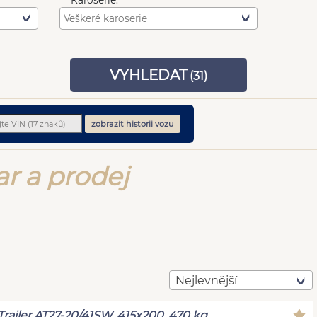
Karoserie:
VYHLEDAT
(
31
)
zobrazit historii vozu
ar a prodej
Nejlevnější
Trailer AT27-20/41SW, 415x200, 470 kg