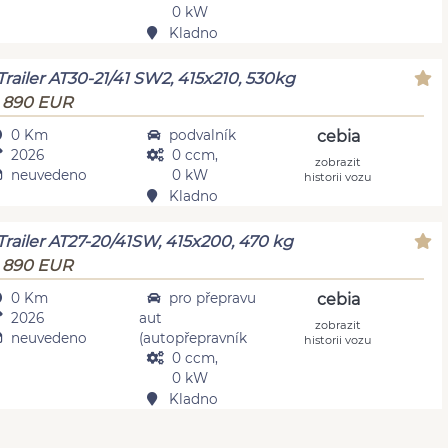
0 kW
Kladno
Trailer AT30-21/41 SW2, 415x210, 530kg
 890 EUR
0 Km
podvalník
cebia
2026
0 ccm,
zobrazit
neuvedeno
0 kW
historii vozu
Kladno
Trailer AT27-20/41SW, 415x200, 470 kg
 890 EUR
0 Km
pro přepravu
cebia
2026
aut
zobrazit
neuvedeno
(autopřepravník
historii vozu
0 ccm,
0 kW
Kladno