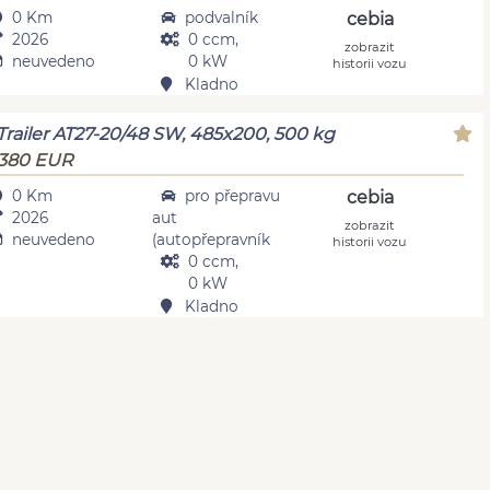
0 Km
podvalník
cebia
2026
0 ccm,
zobrazit
neuvedeno
0 kW
historii vozu
Kladno
Trailer AT27-20/48 SW, 485x200, 500 kg
 380 EUR
0 Km
pro přepravu
cebia
2026
aut
zobrazit
neuvedeno
(autopřepravník
historii vozu
0 ccm,
0 kW
Kladno