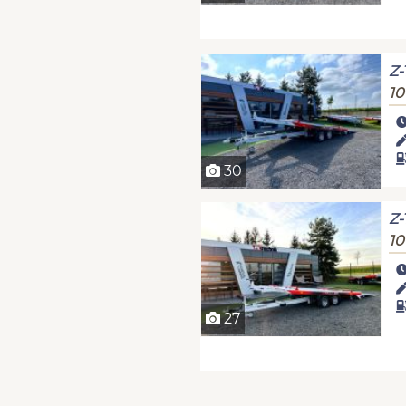
Z-
10
30
Z-
10
27