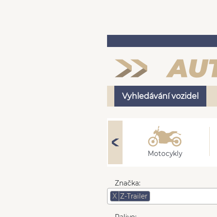
Vyhledávání vozidel
Nákladní
Motocykly
Značka:
X
Z-Trailer