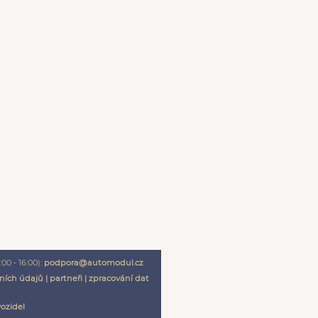
00 - 16:00):
podpora@automodul.cz
ních údajů
|
partneři
|
zpracování dat
vozidel