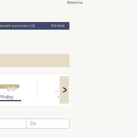
Reklama
obrazit porovnání (
0
)
Přihlásit
Přívěsy
Ostatní
: