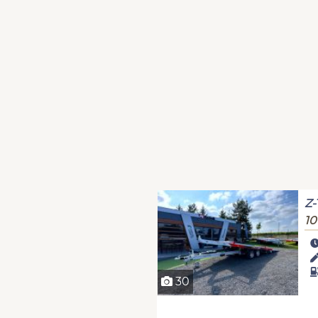
Z-
10
30