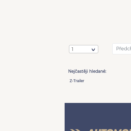
Předc
1
Nejčastěji hledané:
Z-Trailer