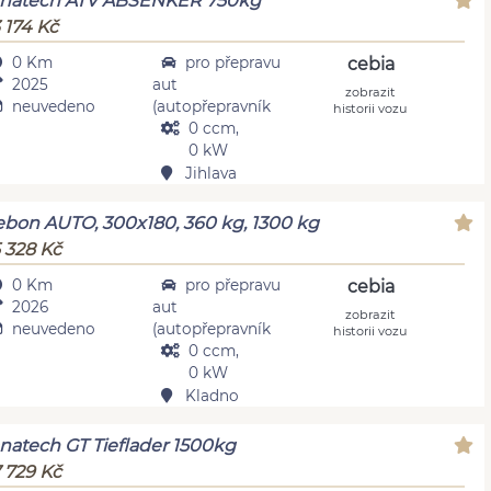
anatech ATV ABSENKER 750kg
 174 Kč
0 Km
pro přepravu
cebia
2025
aut
zobrazit
neuvedeno
(autopřepravník
historii vozu
0 ccm,
0 kW
Jihlava
bon AUTO, 300x180, 360 kg, 1300 kg
 328 Kč
0 Km
pro přepravu
cebia
2026
aut
zobrazit
neuvedeno
(autopřepravník
historii vozu
0 ccm,
0 kW
Kladno
natech GT Tieflader 1500kg
 729 Kč