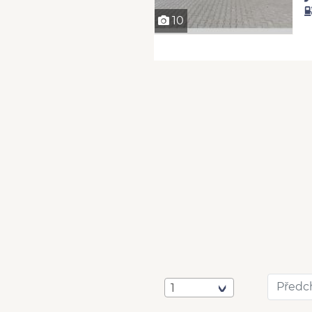
10
Předc
1