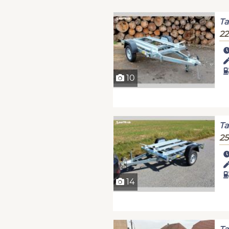
Ta
22
10
Ta
25
14