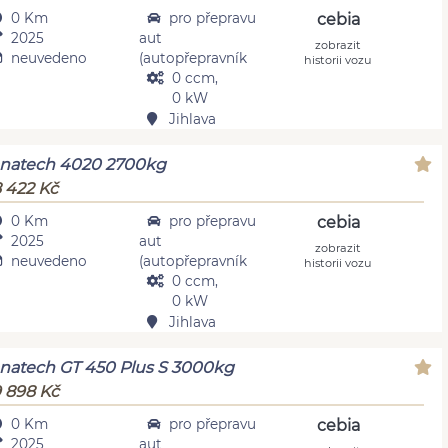
0 Km
pro přepravu
cebia
2025
aut
zobrazit
neuvedeno
(autopřepravník
historii vozu
0 ccm,
0 kW
Jihlava
natech 4020 2700kg
 422 Kč
0 Km
pro přepravu
cebia
2025
aut
zobrazit
neuvedeno
(autopřepravník
historii vozu
0 ccm,
0 kW
Jihlava
natech GT 450 Plus S 3000kg
 898 Kč
0 Km
pro přepravu
cebia
2025
aut