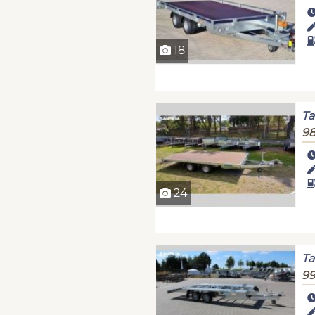
18
Ta
98
24
Ta
99