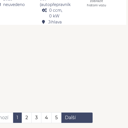
zobrazit
neuvedeno
(autopřepravník
historii vozu
0 ccm,
0 kW
Jihlava
hozí
1
2
3
4
5
Další