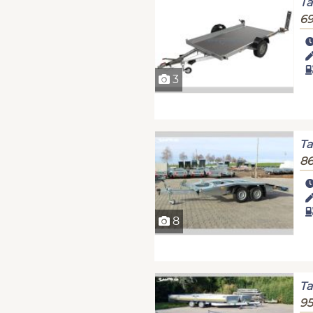
Ta
69
3
Ta
86
8
Ta
95