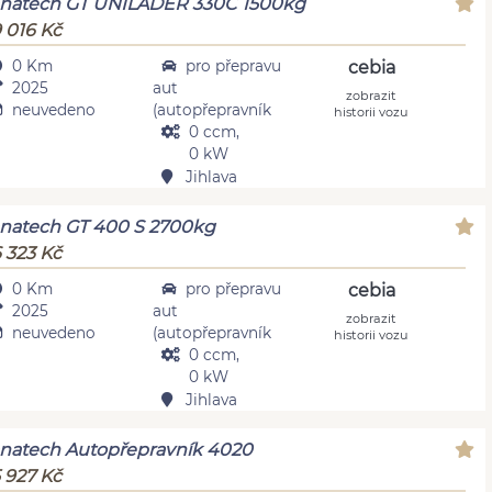
natech GT UNILADER 330C 1500kg
 016 Kč
0 Km
pro přepravu
cebia
2025
aut
zobrazit
neuvedeno
(autopřepravník
historii vozu
0 ccm,
0 kW
Jihlava
natech GT 400 S 2700kg
 323 Kč
0 Km
pro přepravu
cebia
2025
aut
zobrazit
neuvedeno
(autopřepravník
historii vozu
0 ccm,
0 kW
Jihlava
natech Autopřepravník 4020
 927 Kč