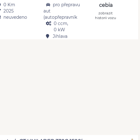
0 Km
pro přepravu
cebia
2025
aut
zobrazit
neuvedeno
(autopřepravník
historii vozu
0 ccm,
0 kW
Jihlava