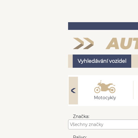
Vyhledávání vozidel
Nákladní
Motocykly
Značka:
Palivo: