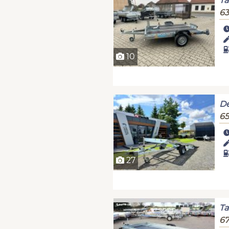
T
63
10
De
65
27
Ta
67