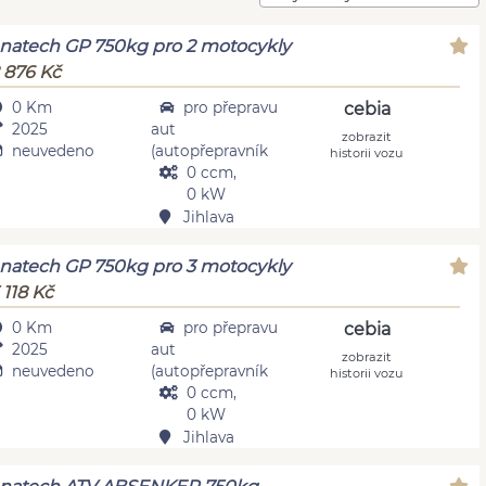
natech GP 750kg pro 2 motocykly
 876 Kč
0 Km
pro přepravu
cebia
2025
aut
zobrazit
neuvedeno
(autopřepravník
historii vozu
0 ccm,
0 kW
Jihlava
natech GP 750kg pro 3 motocykly
 118 Kč
0 Km
pro přepravu
cebia
2025
aut
zobrazit
neuvedeno
(autopřepravník
historii vozu
0 ccm,
0 kW
Jihlava