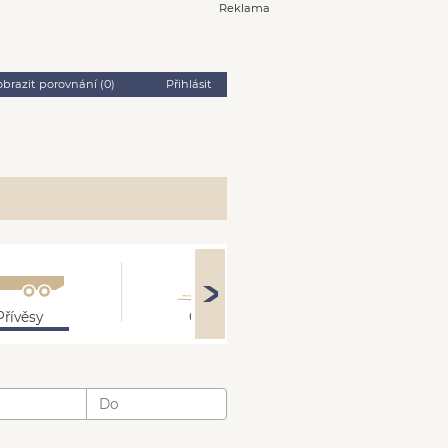
Reklama
obrazit porovnání (
0
)
Přihlásit
Přívěsy
Ostatní
: