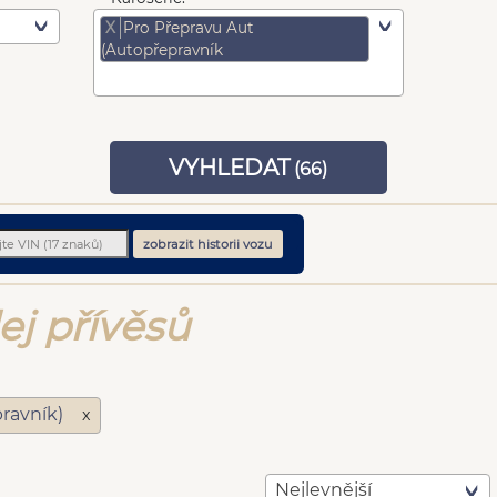
X
Pro Přepravu Aut
(autopřepravník
VYHLEDAT
(
66
)
zobrazit historii vozu
ej přívěsů
pravník)
x
Nejlevnější