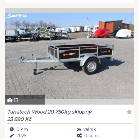
13
Tanatech Wood 20 750kg sklopný
23 890 Kč
0 Km
valník
2025
0 ccm,