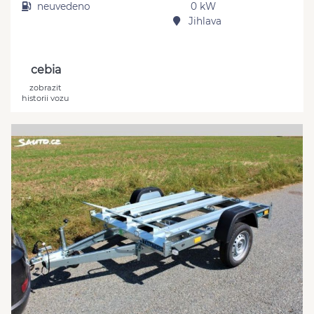
neuvedeno
0 kW
Jihlava
cebia
zobrazit
historii vozu