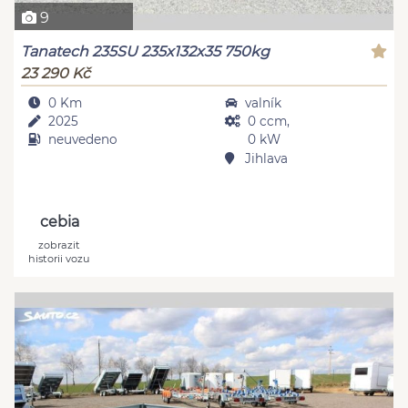
9
Tanatech 235SU 235x132x35 750kg
23 290 Kč
0 Km
valník
2025
0 ccm,
neuvedeno
0 kW
Jihlava
cebia
zobrazit
historii vozu