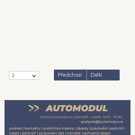
Předchozí
Další
2
technická podpora (pondělí - pátek: 8:00 - 16:00):
podpora@automodul.cz
cookies
|
kontakty
|
podmínky inzerce
|
zásady zpracování osobních
údajů
|
partneři
|
zpracování dat
|
nahlásit nevhodný obsah