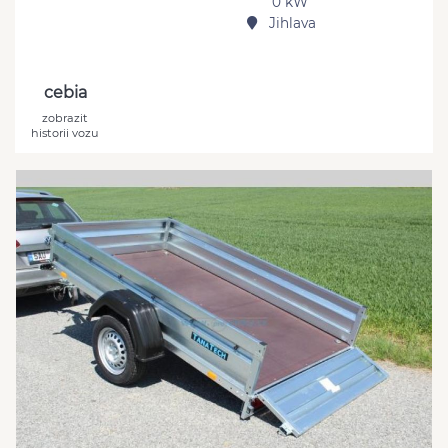
0 kW
Jihlava
cebia
zobrazit
historii vozu