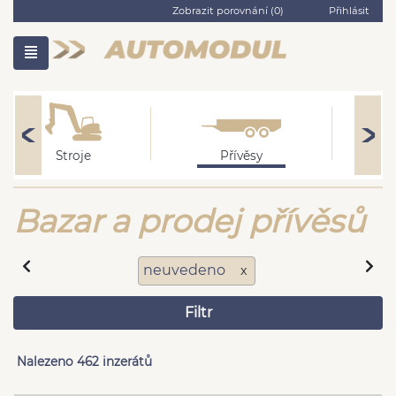
Zobrazit porovnání (
0
)
Přihlásit
Stroje
Přívěsy
Bazar a prodej přívěsů
neuvedeno
x
Filtr
Nalezeno 462 inzerátů