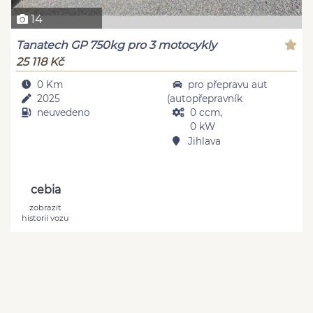
14
Tanatech GP 750kg pro 3 motocykly
25 118 Kč
0 Km
pro přepravu aut
2025
(autopřepravník
neuvedeno
0 ccm,
0 kW
Jihlava
cebia
zobrazit
historii vozu