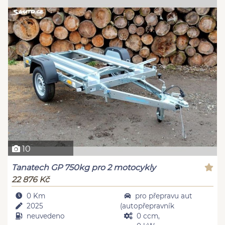
10
Tanatech GP 750kg pro 2 motocykly
22 876 Kč
0 Km
pro přepravu aut
2025
(autopřepravník
neuvedeno
0 ccm,