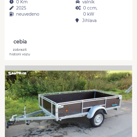
0 Km
valník
2025
0 ccm,
neuvedeno
0 kW
Jihlava
cebia
zobrazit
historii vozu