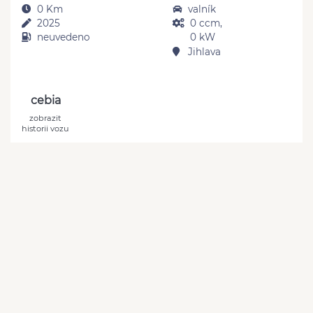
0 Km
valník
2025
0 ccm,
neuvedeno
0 kW
Jihlava
cebia
zobrazit
historii vozu