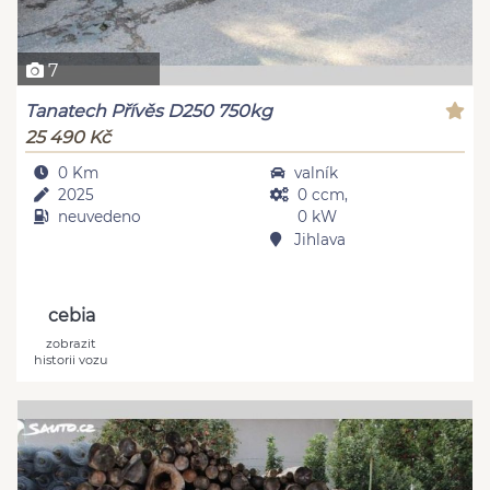
7
Tanatech Přívěs D250 750kg
25 490 Kč
0 Km
valník
2025
0 ccm,
neuvedeno
0 kW
Jihlava
cebia
zobrazit
historii vozu