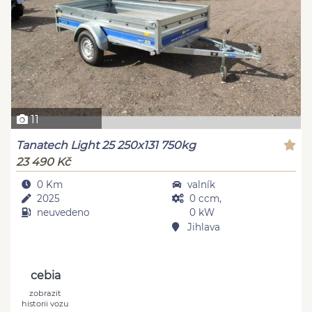
11
Tanatech Light 25 250x131 750kg
23 490 Kč
0 Km
valník
2025
0 ccm,
neuvedeno
0 kW
Jihlava
cebia
zobrazit
historii vozu