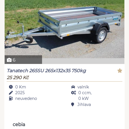
6
Tanatech 265SU 265x132x35 750kg
25 290 Kč
0 Km
valník
2025
0 ccm,
neuvedeno
0 kW
Jihlava
cebia