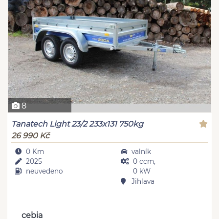
8
Tanatech Light 23/2 233x131 750kg
26 990 Kč
0 Km
valník
2025
0 ccm,
neuvedeno
0 kW
Jihlava
cebia