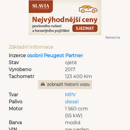
Reklama
Základní informace
Inzerce
osobní Peugeot Partner
Stav
ojeté
Vyrobeno
2017
Tachometr
123 400 Km
zobrazit historii vozu
Tvar
MPV
Palivo
diesel
Motor
1 560 ccm
(55 kW)
Barva
modrá
VIN
neuveden