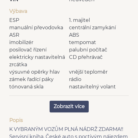
Výbava
ESP
1. majitel
manuální převodovka
centrální zamykání
ASR
ABS
imobilizér
tempomat
posilovač řízení
palubní počítač
elektricky nastavitelná
CD přehrávač
zrcátka
výsuvné opěrky hlav
vnější teploměr
zámek řadící páky
rádio
tónovaná skla
nastavitelný volant
zadní stěrač
deaktivace airbagu
senzor tlaku v
spolujezdce
Zobrazit více
pneumatikách
el. přední okna
centrál dálkový
Popis
2x AIRBAG
man. klimatizace
K VYBRANÝM VOZŮM PLNÁ NÁDRŽ ZDARMA!!
plní 'EURO VI'
Zatmavená zadní skla
Servisní kniha. České auto s poctivým nájezdem