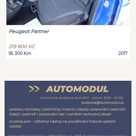
Peugeot Partner
219 800 Kč
95 300 Km
2017
technická podpora (pondělí - pátek: 8:00 - 16:00):
podpora@automodul.cz
cookies
|
kontakty
|
podmínky inzerce
|
zásady zpracování osobních
údajů
|
partneři
|
zpracování dat
|
nahlásit nevhodný obsah
cz.cebia.com - užitečný nástroj na prověřování historie ojetých
vozidel
Copyright © VLTAVA LABE MEDIA a.s., 2018. Autorská práva vykonává