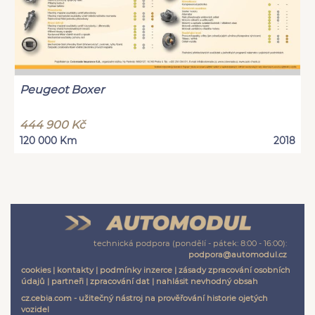
Peugeot Boxer
444 900 Kč
120 000 Km
2018
technická podpora (pondělí - pátek: 8:00 - 16:00):
podpora@automodul.cz
cookies
|
kontakty
|
podmínky inzerce
|
zásady zpracování osobních
údajů
|
partneři
|
zpracování dat
|
nahlásit nevhodný obsah
cz.cebia.com - užitečný nástroj na prověřování historie ojetých
vozidel