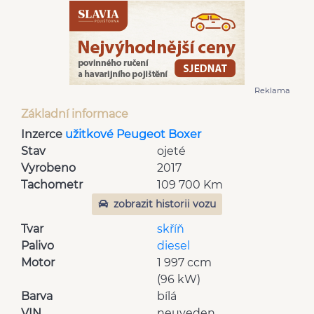
Reklama
Základní informace
Inzerce
užitkové Peugeot Boxer
Stav
ojeté
Vyrobeno
2017
Tachometr
109 700 Km
zobrazit historii vozu
Tvar
skříň
Palivo
diesel
Motor
1 997 ccm
(96 kW)
Barva
bílá
VIN
neuveden