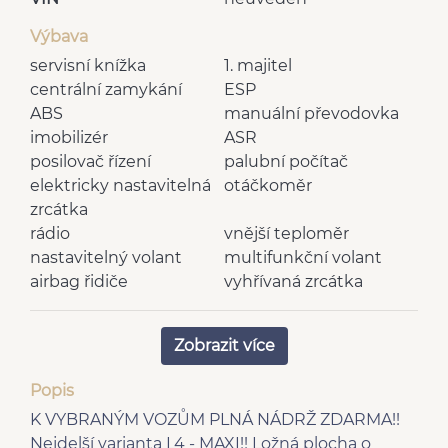
Výbava
servisní knížka
1. majitel
centrální zamykání
ESP
ABS
manuální převodovka
imobilizér
ASR
posilovač řízení
palubní počítač
elektricky nastavitelná
otáčkoměr
zrcátka
rádio
vnější teploměr
nastavitelný volant
multifunkční volant
airbag řidiče
vyhřívaná zrcátka
6 rychlostních stupňů
výškově nastavitelné
bluetooth
sedadlo řidiče
Zobrazit více
el. přední okna
centrál dálkový
Hands free
man. klimatizace
Popis
plní 'EURO VI'
USB
K VYBRANÝM VOZŮM PLNÁ NÁDRŽ ZDARMA!!
AUX
Nejdelší varianta L4 - MAXI!! Ložná plocha o