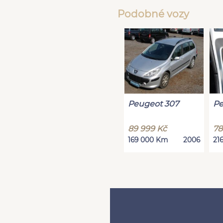
Podobné vozy
Peugeot 307
Pe
89 999 Kč
78
169 000 Km
2006
21