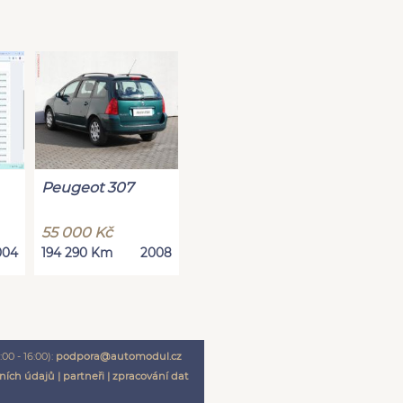
Peugeot 307
55 000 Kč
004
194 290 Km
2008
00 - 16:00):
podpora@automodul.cz
ních údajů
|
partneři
|
zpracování dat