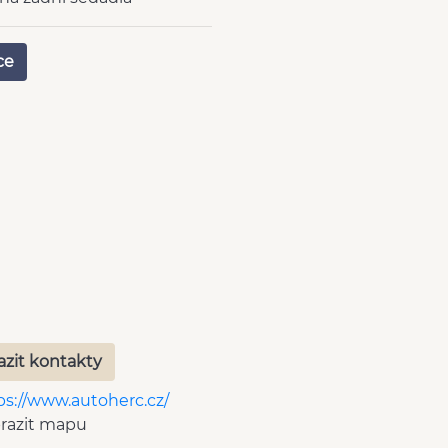
vaná skla
ově nastavitelné sedadlo
ce
če
í stěrač
atizovaná přihrádka
zónová klimatizace
dní pohon
stmívací zrcátka
azit kontakty
ps://www.autoherc.cz/
razit mapu