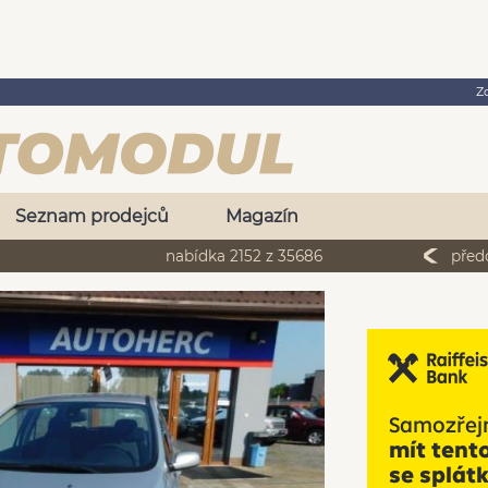
Z
Seznam prodejců
Magazín
nabídka 2152 z 35686
před