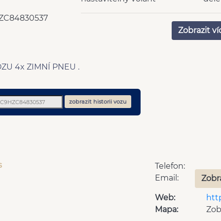
vyhřívaná zrcátka
tóno
ZC84830537
deaktivace airbagu
výšk
Zobrazit ví
spolujezdce
řidi
centrál dálkový
zadn
mlhovky
klim
OZU 4x ZIMNÍ PNEU .
5 rychlostních stupňů
dvou
6x airbag
Pře
samo
zobrazit historii vozu
s
Telefon:
Email:
Zobr
Web:
htt
Mapa:
Zob