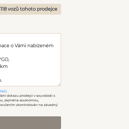
 118 vozů tohoto prodejce
dajů
.
ání dotazu prodejci v souvislosti s
nou, zejména soukromou,
oručením zkontrolován na závadný