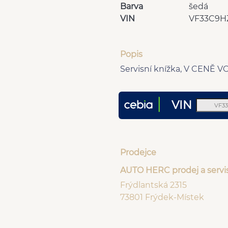
Barva
šedá
VIN
VF33C9H
Popis
Servisní knížka, V CENĚ V
VIN
Prodejce
AUTO HERC prodej a servi
Frýdlantská 2315
73801 Frýdek-Místek