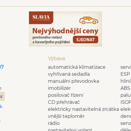
Výbava
07
automatická klimatizace
serv
vyhřívaná sedadla
ESP
manuální převodovka
hlin
m
imobilizér
ABS
posilovač řízení
palu
zu
CD přehrávač
ISOF
k
elektricky nastavitelná zrcátka
elek
vnější teploměr
denn
m
rádio
senz
nastavitelný volant
děle