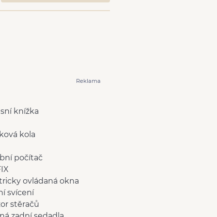
Reklama
isní knížka
íková kola
bní počítač
IX
tricky ovládaná okna
í svícení
or stěračů
ná zadní sedadla