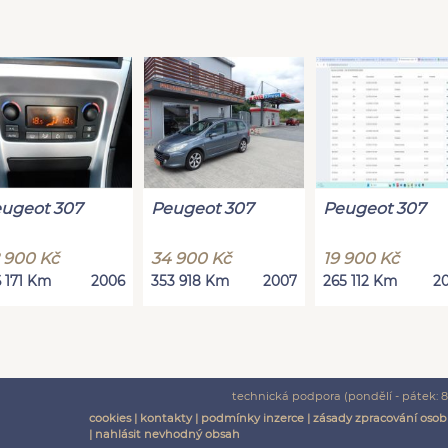
ugeot 307
Peugeot 307
Peugeot 307
 900 Kč
34 900 Kč
19 900 Kč
6 171 Km
2006
353 918 Km
2007
265 112 Km
2
technická podpora (pondělí - pátek: 8:
cookies
|
kontakty
|
podmínky inzerce
|
zásady zpracování osob
|
nahlásit nevhodný obsah