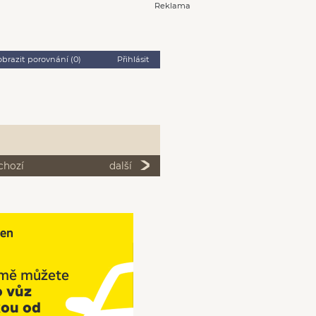
Reklama
obrazit porovnání (
0
)
Přihlásit
chozí
další