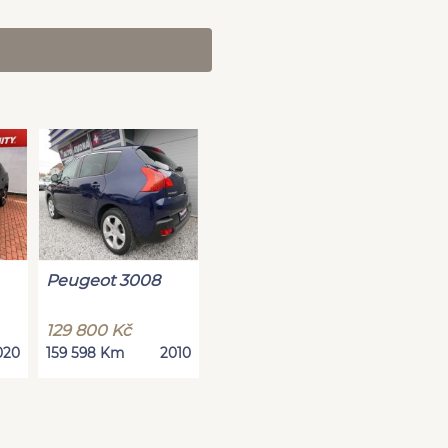
Peugeot 3008
129 800 Kč
020
159 598 Km
2010