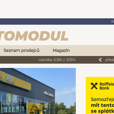
Z
Seznam prodejců
Magazín
nabídka 5086 z 35914
před