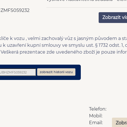
vnější teploměr
brzd
ZMFS059232
senzor stěračů
výsu
Zobrazit ví
multifunkční volant
rádi
nastavitelný volant
děle
vyhřívaná zrcátka
tóno
klíče k vozu , velmi zachovalý vůz s jasným původem a st
výškově nastavitelné sedadlo
LED 
k uzavření kupní smlouvy ve smyslu ust. § 1732 odst. 1, o
řidiče
 Veškerá prezentace zde uvedeného zboží je pouze info
deaktivace airbagu
6 ry
spolujezdce
senzor tlaku v pneumatikách
zadn
zobrazit historii vozu
el. sklopná zrcátka
blue
Zadní světla LED
Doje
senzor světel
cent
aut. aktivace výstražných
mlh
světlometů
Zadní loketní opěrka
dvou
Telefon:
Zatmavená zadní skla
Pře
Mobil:
8x airbag
elek
Email:
Zobr