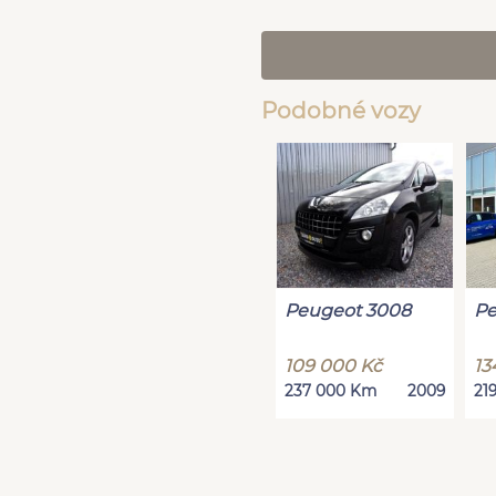
Podobné vozy
Peugeot 3008
Pe
109 000 Kč
13
237 000 Km
2009
21