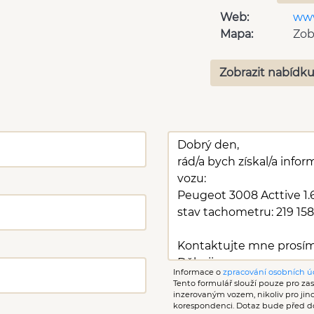
plní 'EURO VI'
USB
Web:
www
AUX
role
Mapa:
Zob
pohon 4x2
Park
Asistent rozjezdu do kopce
Star
(HSA)
Zobrazit nabídku
samostmívací zrcátka
volb
Informace o
zpracování osobních ú
Tento formulář slouží pouze pro zasl
inzerovaným vozem, nikoliv pro ji
korespondenci. Dotaz bude před d