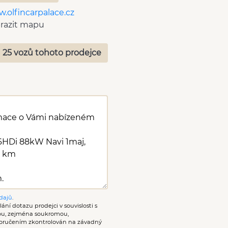
.olfincarpalace.cz
tky na zadních oknech
razit mapu
ovací senzory zadní
t-stop systém
 25 vozů tohoto prodejce
a jízdního režimu
dajů
.
ání dotazu prodejci v souvislosti s
nou, zejména soukromou,
oručením zkontrolován na závadný