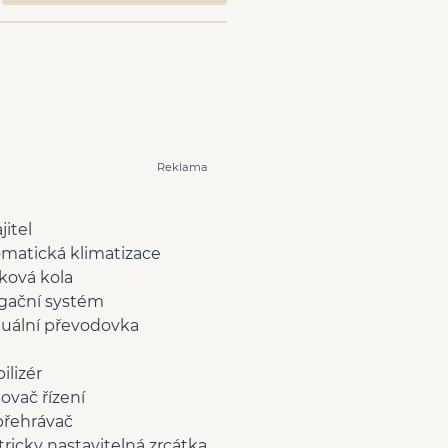
Reklama
jitel
matická klimatizace
íková kola
gační systém
uální převodovka
ilizér
lovač řízení
přehrávač
tricky nastavitelná zrcátka