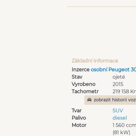
Základní informace
Inzerce
osobní Peugeot 3
Stav
ojeté
Vyrobeno
2015
Tachometr
219 158 
zobrazit historii vo
Tvar
SUV
Palivo
diesel
Motor
1 560 cc
(81 kW)