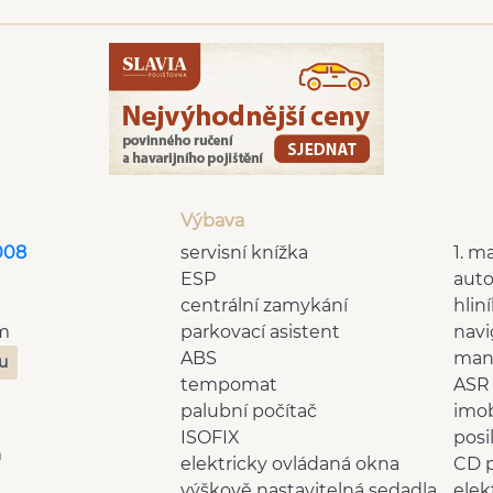
Výbava
008
servisní knížka
1. ma
ESP
auto
centrální zamykání
hlin
Km
parkovací asistent
navi
ABS
man
zu
tempomat
ASR
palubní počítač
imob
ISOFIX
posi
m
elektricky ovládaná okna
CD 
výškově nastavitelná sedadla
elek