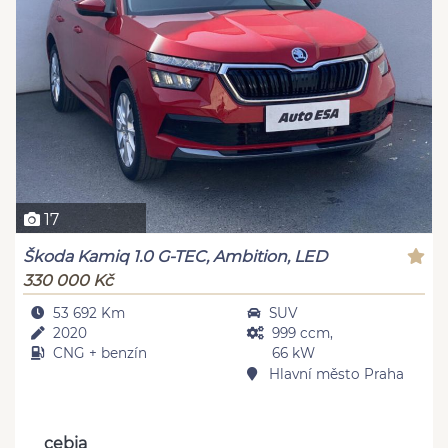
17
Škoda Kamiq 1.0 G-TEC, Ambition, LED
330 000 Kč
53 692 Km
SUV
2020
999 ccm,
CNG + benzín
66 kW
Hlavní město Praha
cebia