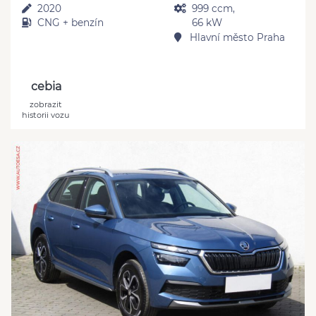
2020
999 ccm,
CNG + benzín
66 kW
Hlavní město Praha
cebia
zobrazit
historii vozu