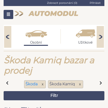
Zobrazit porovnání (
0
)
Přihlásit
Osobní
Užitkové
Škoda Kamiq bazar a
prodej
Škoda
Škoda Kamiq
x
x
Filtr