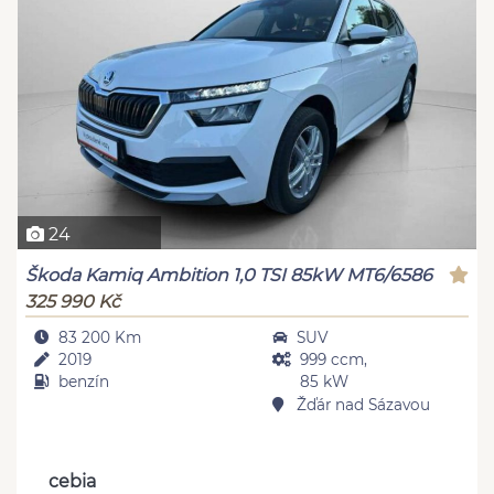
24
Škoda Kamiq Ambition 1,0 TSI 85kW MT6/6586
325 990 Kč
83 200 Km
SUV
2019
999 ccm,
benzín
85 kW
Žďár nad Sázavou
cebia