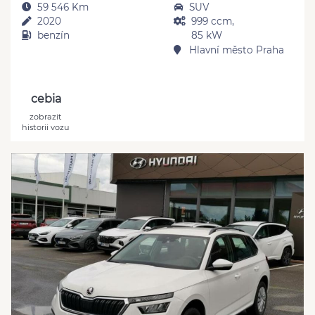
59 546 Km
SUV
2020
999 ccm,
benzín
85 kW
Hlavní město Praha
cebia
zobrazit
historii vozu