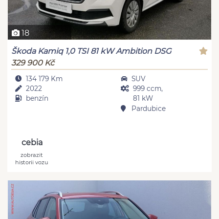
18
Škoda Kamiq 1,0 TSI 81 kW Ambition DSG
329 900 Kč
134 179 Km
SUV
2022
999 ccm,
benzín
81 kW
Pardubice
cebia
zobrazit
historii vozu