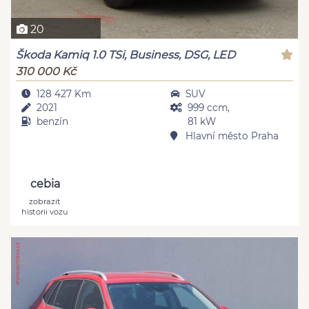
20
Škoda Kamiq 1.0 TSi, Business, DSG, LED
310 000 Kč
128 427 Km
SUV
2021
999 ccm,
benzín
81 kW
Hlavní město Praha
cebia
zobrazit
historii vozu