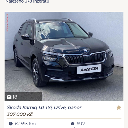
Nalezeno 378 inzerátů
18
Škoda Kamiq 1.0 TSi, Drive, panor
307 000 Kč
62 593 Km
SUV