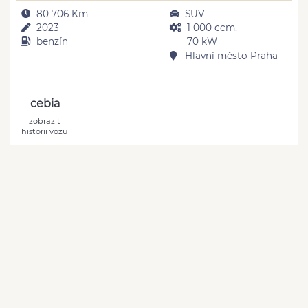
80 706 Km
SUV
2023
1 000 ccm,
benzín
70 kW
Hlavní město Praha
cebia
zobrazit
historii vozu