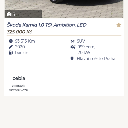
3
Škoda Kamiq 1.0 TSi, Ambition, LED
325 000 Kč
93 313 Km
SUV
2020
999 ccm,
benzín
70 kW
Hlavní město Praha
cebia
zobrazit
historii vozu