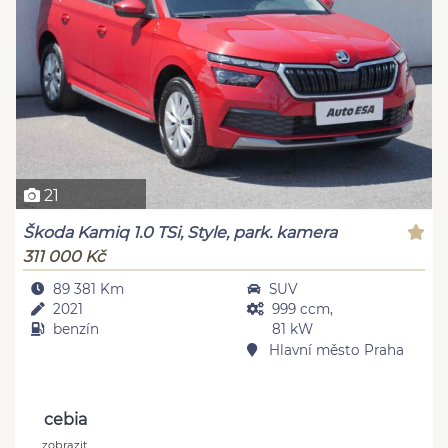
21
Škoda Kamiq 1.0 TSi, Style, park. kamera
311 000 Kč
89 381 Km
SUV
2021
999 ccm,
benzín
81 kW
Hlavní město Praha
cebia
zobrazit