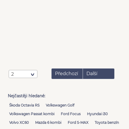
Předchozí
Další
2
Nejčastěji hledané:
Škoda Octavia RS
Volkswagen Golf
Volkswagen Passat kombi
Ford Focus
Hyundai i30
Volvo XC60
Mazda 6 kombi
Ford S-MAX
Toyota benzín