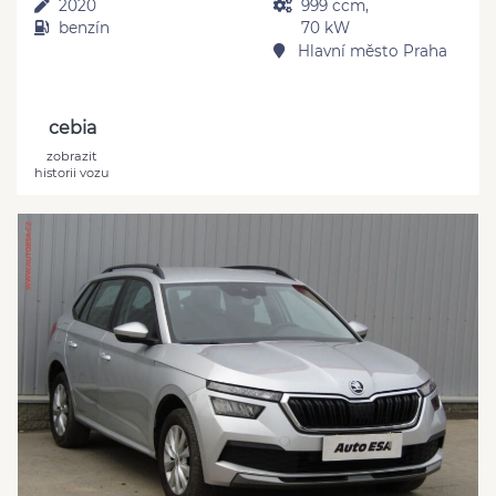
2020
999 ccm,
benzín
70 kW
Hlavní město Praha
cebia
zobrazit
historii vozu