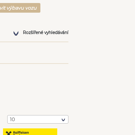
vit výbavu vozu
Rozšířené vyhledávání
10