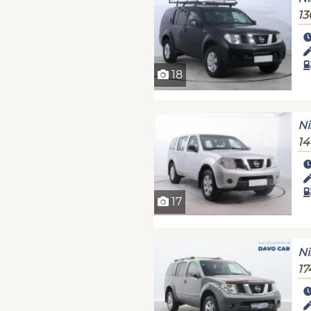
13
18
Ni
14
17
Ni
17