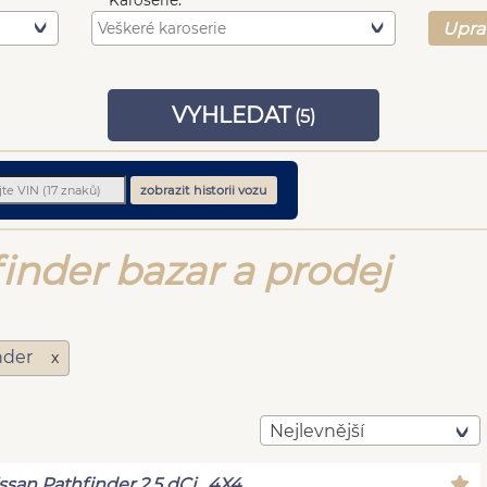
Karoserie:
Upra
VYHLEDAT
(
5
)
zobrazit historii vozu
inder bazar a prodej
nder
x
Nejlevnější
ssan Pathfinder 2.5 dCi , 4X4