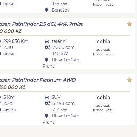
diesel
126 kW
historii vozu
Benešov
ssan Pathfinder 2.5 dCi, 4X4, 7míst
0 000 Kč
299 836 Km
terénní
cebia
2010
2 500 ccm,
zobrazit
diesel
140 kW
historii vozu
Hlavní město
Praha
ssan Pathfinder Platinum AWD
799 000 Kč
5 Km
SUV
cebia
2025
3 498 ccm,
zobrazit
benzín
212 kW
historii vozu
Hlavní město
Praha