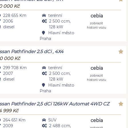
0 000 Kč
228 655 Km
terénní
cebia
2006
2 500 ccm,
zobrazit
diesel
128 kW
historii vozu
Hlavní město
Praha
ssan Pathfinder 2.5 dCi , 4X4
0 000 Kč
299 708 Km
terénní
cebia
2007
2 500 ccm,
zobrazit
diesel
128 kW
historii vozu
Hlavní město
Praha
ssan Pathfinder 2,5 dCi 126kW Automat 4WD CZ
4 999 Kč
264 651 Km
SUV
cebia
2009
2 488 ccm,
zobrazit