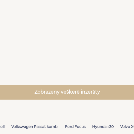
Zobrazeny veškeré inzeráty
olf
Volkswagen Passat kombi
Ford Focus
Hyundai i30
Volvo 