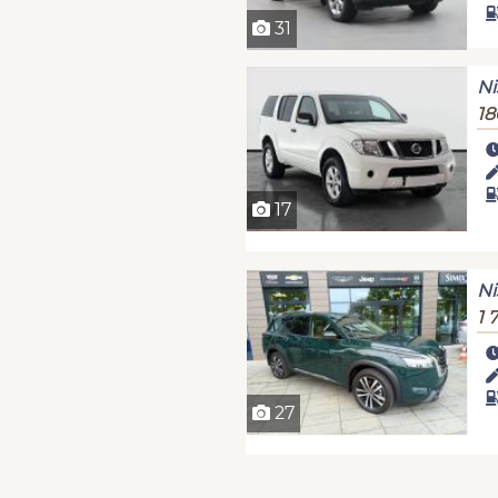
31
Ni
18
17
Ni
1 
27