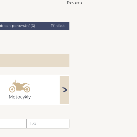
Reklama
obrazit porovnání (
0
)
Přihlásit
Motocykly
Obytné
Stroj
: