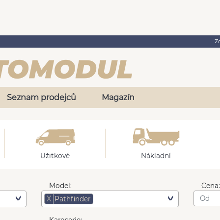
Z
Seznam prodejců
Magazín
Užitkové
Nákladní
Model:
Cena
X
Pathfinder