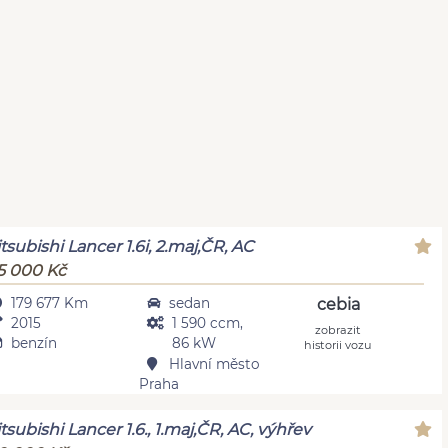
tsubishi Lancer 1.6i, 2.maj,ČR, AC
5 000 Kč
179 677 Km
sedan
cebia
2015
1 590 ccm,
zobrazit
benzín
86 kW
historii vozu
Hlavní město
Praha
tsubishi Lancer 1.6., 1.maj,ČR, AC, výhřev