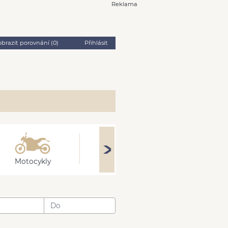
Reklama
obrazit porovnání (
0
)
Přihlásit
Motocykly
Obytné
Stroj
: