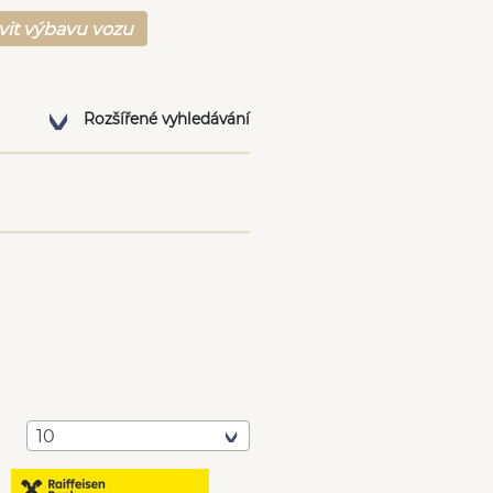
vit výbavu vozu
Rozšířené vyhledávání
10