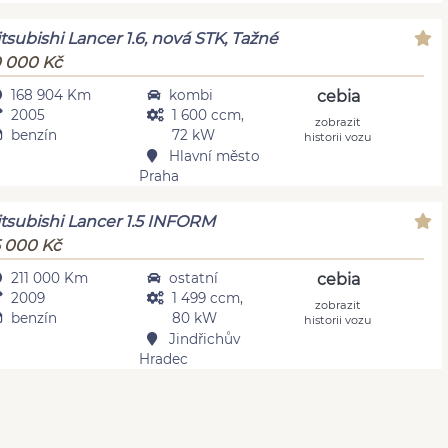
tsubishi Lancer 1.6, nová STK, Tažné
 000 Kč
168 904 Km
kombi
cebia
2005
1 600 ccm,
zobrazit
benzín
72 kW
historii vozu
Hlavní město
Praha
tsubishi Lancer 1.5 INFORM
 000 Kč
211 000 Km
ostatní
cebia
2009
1 499 ccm,
zobrazit
benzín
80 kW
historii vozu
Jindřichův
Hradec