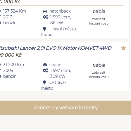
0 000 Kč
157 324 Km
hatchback
cebia
2017
1 590 ccm,
zobrazit
benzín
86 kW
historii vozu
Hlavní město
Praha
tsubishi Lancer 2,0i EVO IX Motor KOMVET 4WD
9 000 Kč
31 200 Km
sedan
cebia
2005
1 997 ccm,
zobrazit
benzín
309 kW
historii vozu
Ostrava-
město
Zobrazeny veškeré inzeráty