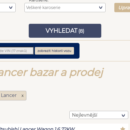
Karoserie:
Upra
VYHLEDAT
(
8
)
zobrazit historii vozu
ancer bazar a prodej
i Lancer
x
Nejlevnější
tsubishi Lancer Wagon 1,6 72KW