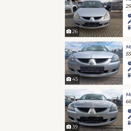
29
26
Mi
55
45
Mi
66
39