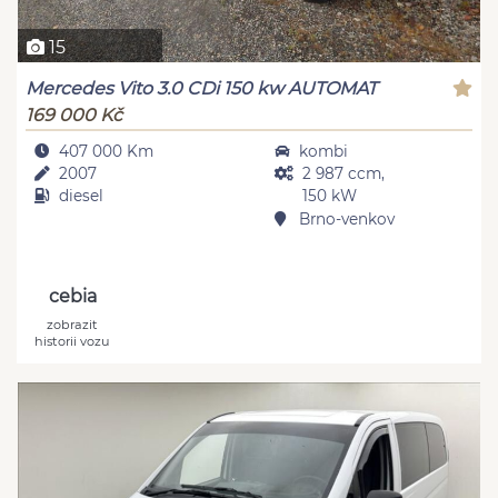
15
Mercedes Vito 3.0 CDi 150 kw AUTOMAT
169 000 Kč
407 000 Km
kombi
2007
2 987 ccm,
diesel
150 kW
Brno-venkov
cebia
zobrazit
historii vozu