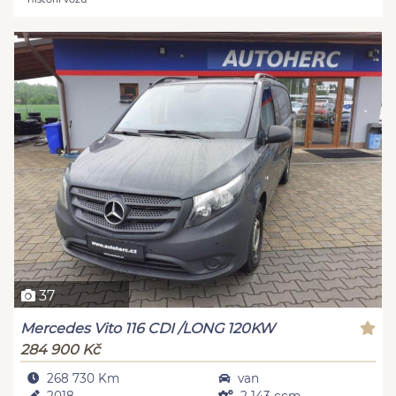
37
Mercedes Vito 116 CDI /LONG 120KW
284 900 Kč
268 730 Km
van
2018
2 143 ccm,