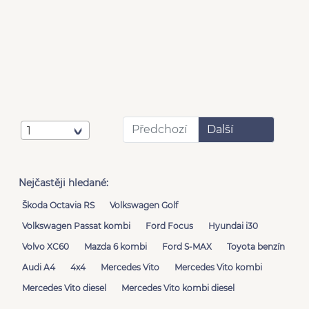
Předchozí
Další
1
Nejčastěji hledané:
Škoda Octavia RS
Volkswagen Golf
Volkswagen Passat kombi
Ford Focus
Hyundai i30
Volvo XC60
Mazda 6 kombi
Ford S-MAX
Toyota benzín
Audi A4
4x4
Mercedes Vito
Mercedes Vito kombi
Mercedes Vito diesel
Mercedes Vito kombi diesel