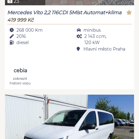
23
Mercedes Vito 2,2 116CDI 5Míst Automat+klima
419 999 Kč
268 000 Km
minibus
2016
2 143 ccm,
diesel
120 kW
Hlavní město Praha
cebia
zobrazit
historii vozu