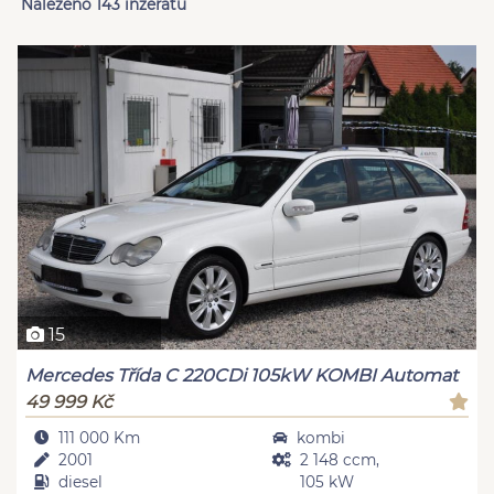
Nalezeno 143 inzerátů
15
Mercedes Třída C 220CDi 105kW KOMBI Automat
49 999 Kč
111 000 Km
kombi
2001
2 148 ccm,
diesel
105 kW