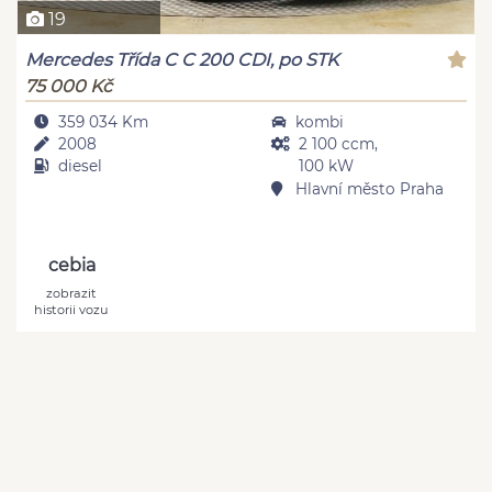
19
Mercedes Třída C C 200 CDI, po STK
75 000 Kč
359 034 Km
kombi
2008
2 100 ccm,
diesel
100 kW
Hlavní město Praha
cebia
zobrazit
historii vozu