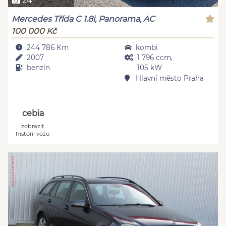
24
Mercedes Třída C 1.8i, Panorama, AC
100 000 Kč
244 786 Km
kombi
2007
1 796 ccm,
benzín
105 kW
Hlavní město Praha
cebia
zobrazit
historii vozu