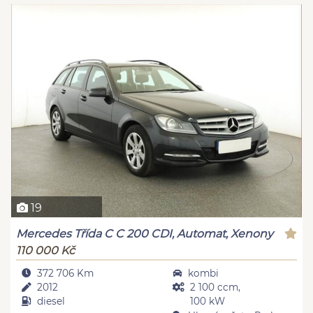
19
Mercedes Třída C C 200 CDI, Automat, Xenony
110 000 Kč
372 706 Km
kombi
2012
2 100 ccm,
diesel
100 kW