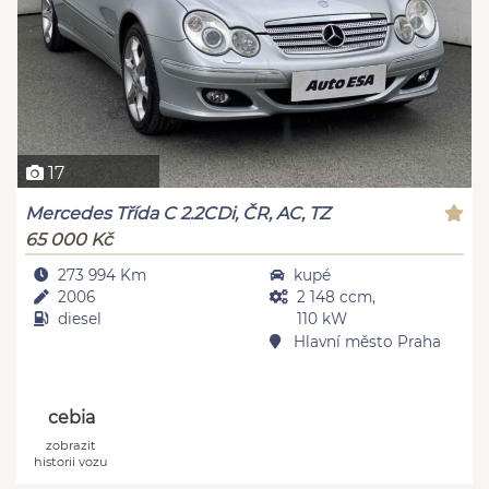
17
Mercedes Třída C 2.2CDi, ČR, AC, TZ
65 000 Kč
273 994 Km
kupé
2006
2 148 ccm,
diesel
110 kW
Hlavní město Praha
cebia
zobrazit
historii vozu