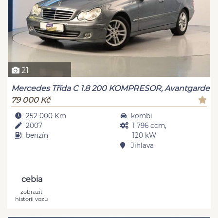
21
Mercedes Třída C 1.8 200 KOMPRESOR, Avantgarde
79 000 Kč
252 000 Km
kombi
2007
1 796 ccm,
benzín
120 kW
Jihlava
cebia
zobrazit
historii vozu