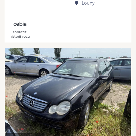
Louny
cebia
zobrazit
historii vozu