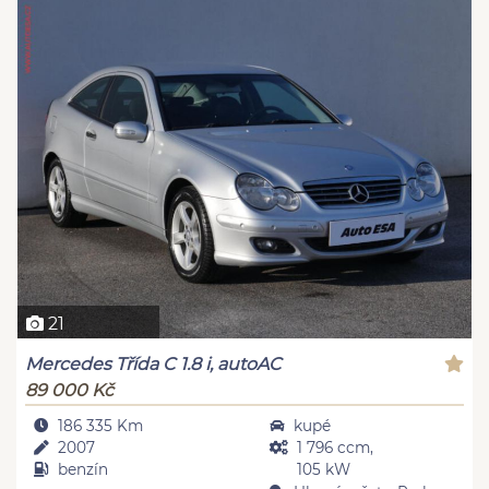
21
Mercedes Třída C 1.8 i, autoAC
89 000 Kč
186 335 Km
kupé
2007
1 796 ccm,
benzín
105 kW