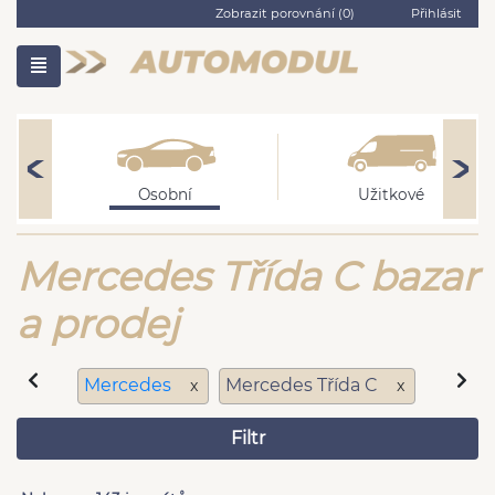
Zobrazit porovnání (
0
)
Přihlásit
Osobní
Užitkové
Mercedes Třída C bazar
a prodej
Mercedes
Mercedes Třída C
x
x
Filtr