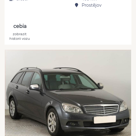
Prostějov
cebia
zobrazit
historii vozu