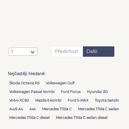
Předchozí
Další
1
Nejčastěji hledané:
Škoda Octavia RS
Volkswagen Golf
Volkswagen Passat kombi
Ford Focus
Hyundai i30
Volvo XC60
Mazda 6 kombi
Ford S-MAX
Toyota benzín
Audi A4
4x4
Mercedes Třída C
Mercedes Třída C sedan
Mercedes Třída C diesel
Mercedes Třída C sedan diesel