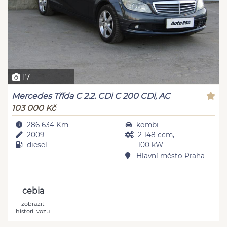
17
Mercedes Třída C 2.2. CDi C 200 CDi, AC
103 000 Kč
286 634 Km
kombi
2009
2 148 ccm,
diesel
100 kW
Hlavní město Praha
cebia
zobrazit
historii vozu