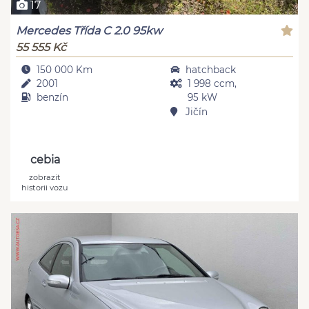
17
Mercedes Třída C 2.0 95kw
55 555 Kč
150 000 Km
hatchback
2001
1 998 ccm,
benzín
95 kW
Jičín
cebia
zobrazit
historii vozu