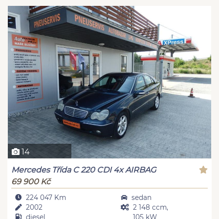
14
Mercedes Třída C 220 CDI 4x AIRBAG
69 900 Kč
224 047 Km
sedan
2002
2 148 ccm,
diesel
105 kW