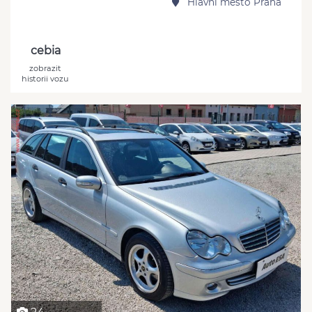
Hlavní město Praha
cebia
zobrazit
historii vozu