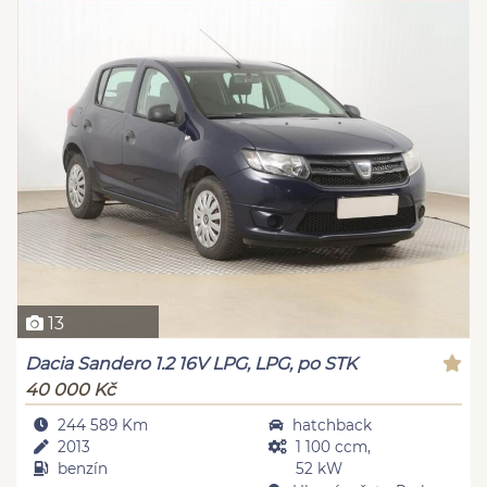
13
Dacia Sandero 1.2 16V LPG, LPG, po STK
40 000 Kč
244 589 Km
hatchback
2013
1 100 ccm,
benzín
52 kW