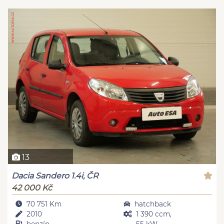
13
Dacia Sandero 1.4i, ČR
42 000 Kč
70 751 Km
hatchback
2010
1 390 ccm,