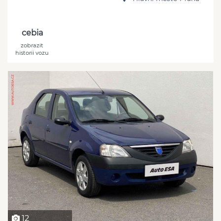
cebia
zobrazit
historii vozu
12