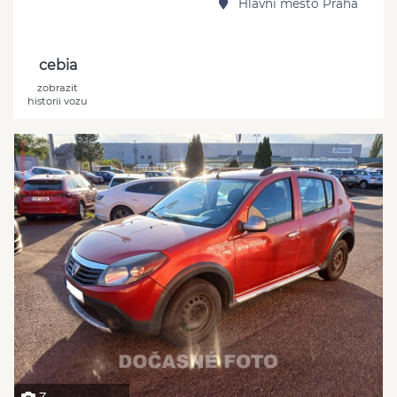
Hlavní město Praha
cebia
zobrazit
historii vozu