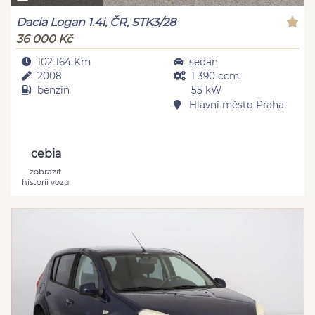
Dacia Logan 1.4i, ČR, STK3/28
36 000 Kč
102 164 Km
sedan
2008
1 390 ccm,
benzín
55 kW
Hlavní město Praha
cebia
zobrazit
historii vozu