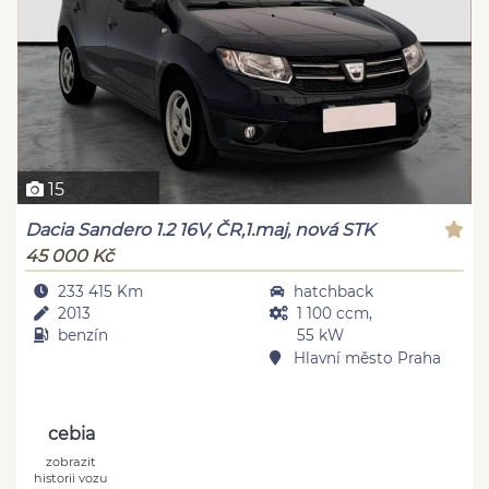
15
Dacia Sandero 1.2 16V, ČR,1.maj, nová STK
45 000 Kč
233 415 Km
hatchback
2013
1 100 ccm,
benzín
55 kW
Hlavní město Praha
cebia
zobrazit
historii vozu