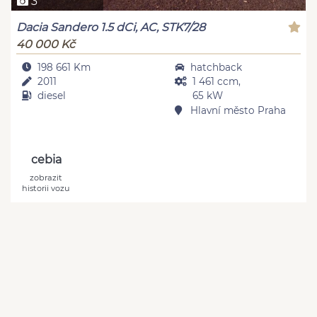
3
Dacia Sandero 1.5 dCi, AC, STK7/28
40 000 Kč
198 661 Km
hatchback
2011
1 461 ccm,
diesel
65 kW
Hlavní město Praha
cebia
zobrazit
historii vozu