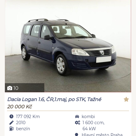
10
Dacia Logan 1.6, ČR,1.maj, po STK, Tažné
20 000 Kč
177 092 Km
kombi
2010
1 600 ccm,
benzín
64 kW
Hlavní město Praha