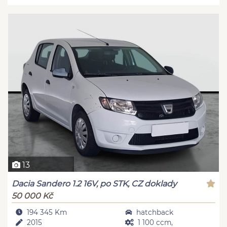
13
Dacia Sandero 1.2 16V, po STK, CZ doklady
50 000 Kč
194 345 Km
hatchback
2015
1 100 ccm,