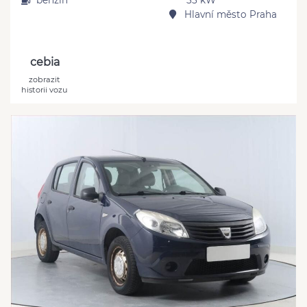
benzín
55 kW
Hlavní město Praha
cebia
zobrazit
historii vozu