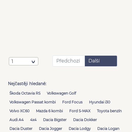
Předchozí
Další
1
Nejčastěji hledané:
Škoda Octavia RS
Volkswagen Golf
Volkswagen Passat kombi
Ford Focus
Hyundai i30
Volvo XC60
Mazda 6 kombi
Ford S-MAX
Toyota benzín
Audi A4
4x4
Dacia Bigster
Dacia Dokker
Dacia Duster
Dacia Jogger
Dacia Lodgy
Dacia Logan