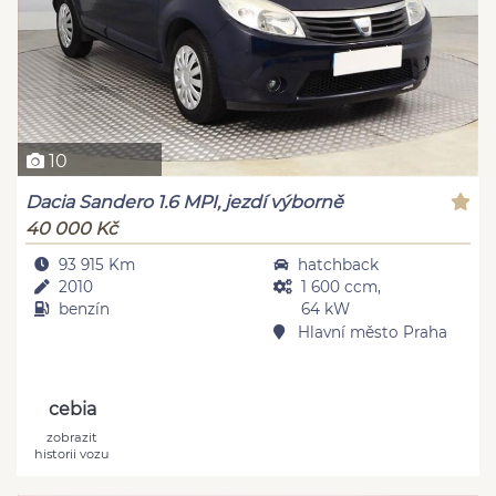
10
Dacia Sandero 1.6 MPI, jezdí výborně
40 000 Kč
93 915 Km
hatchback
2010
1 600 ccm,
benzín
64 kW
Hlavní město Praha
cebia
zobrazit
historii vozu