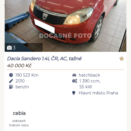
3
Dacia Sandero 1.4i, ČR, AC, tažné
40 000 Kč
190 523 Km
hatchback
2010
1 390 ccm,
benzín
55 kW
Hlavní město Praha
cebia
zobrazit
historii vozu