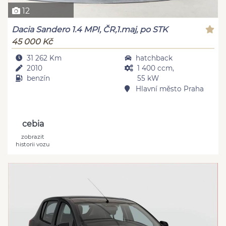
12
Dacia Sandero 1.4 MPI, ČR,1.maj, po STK
45 000 Kč
31 262 Km
hatchback
2010
1 400 ccm,
benzín
55 kW
Hlavní město Praha
cebia
zobrazit
historii vozu