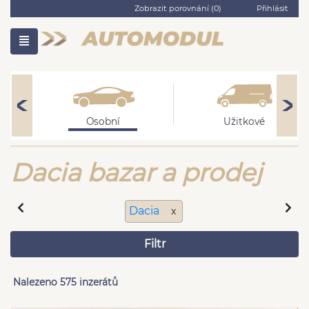
Zobrazit porovnání (
0
)
Přihlásit
Osobní
Užitkové
Dacia bazar a prodej
Dacia
x
Filtr
Nalezeno 575 inzerátů