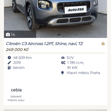
14
Citroën C3 Aircross 1.2PT, Shine, navi, TZ
249 000 Kč
48 609 Km
SUV
2019
1 199 ccm,
benzín
81 kW
Hlavní město Praha
cebia
zobrazit
historii vozu