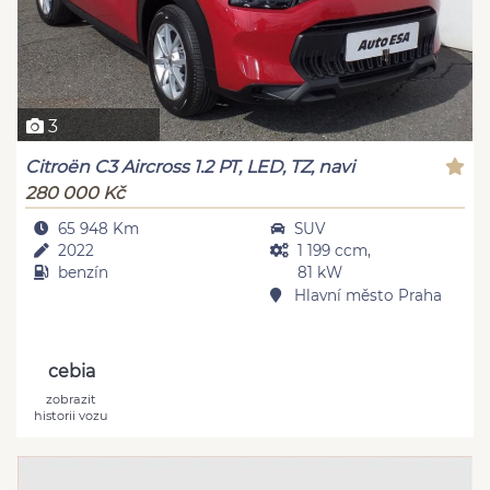
3
Citroën C3 Aircross 1.2 PT, LED, TZ, navi
280 000 Kč
65 948 Km
SUV
2022
1 199 ccm,
benzín
81 kW
Hlavní město Praha
cebia
zobrazit
historii vozu