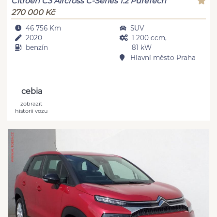
Citroën C3 Aircross C-Series 1.2 PureTech
270 000 Kč
46 756 Km
SUV
2020
1 200 ccm,
benzín
81 kW
Hlavní město Praha
cebia
zobrazit
historii vozu