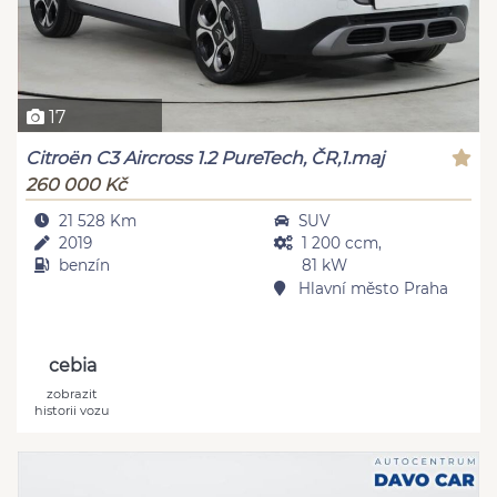
17
Citroën C3 Aircross 1.2 PureTech, ČR,1.maj
260 000 Kč
21 528 Km
SUV
2019
1 200 ccm,
benzín
81 kW
Hlavní město Praha
cebia
zobrazit
historii vozu