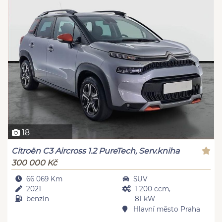
18
Citroën C3 Aircross 1.2 PureTech, Serv.kniha
300 000 Kč
66 069 Km
SUV
2021
1 200 ccm,
benzín
81 kW
Hlavní město Praha