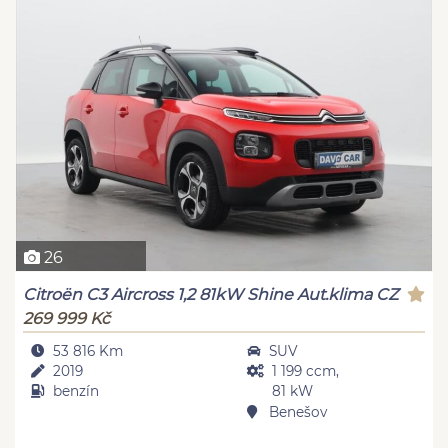
26
Citroën C3 Aircross 1,2 81kW Shine Aut.klima CZ
269 999 Kč
53 816 Km
SUV
2019
1 199 ccm,
benzín
81 kW
Benešov