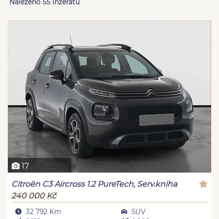
Nalezeno 55 inzerátů
17
Citroën C3 Aircross 1.2 PureTech, Serv.kniha
240 000 Kč
32 792 Km
SUV