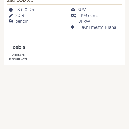
250 000 Kč
53 610 Km
SUV
2018
1 199 ccm,
benzín
81 kW
Hlavní město Praha
cebia
zobrazit
historii vozu