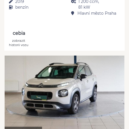
2019
1 200 ccm,
benzín
81 kW
Hlavní město Praha
cebia
zobrazit
historii vozu