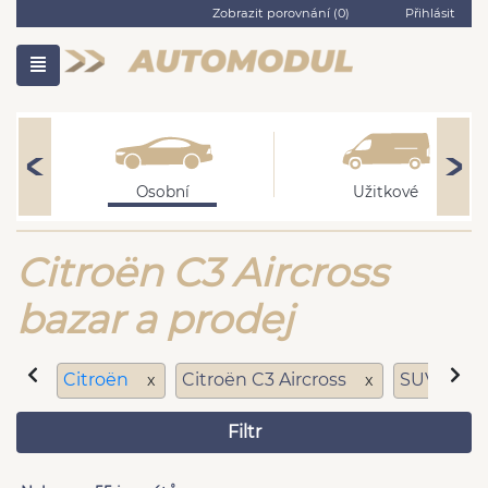
Zobrazit porovnání (
0
)
Přihlásit
Osobní
Užitkové
Citroën C3 Aircross
bazar a prodej
Citroën
Citroën C3 Aircross
SUV
x
x
x
Filtr