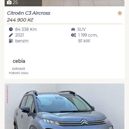
25
Citroën C3 Aircross
244 900 Kč
84 338 Km
SUV
2021
1 199 ccm,
benzín
81 kW
cebia
zobrazit
historii vozu