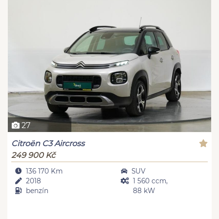
27
Citroën C3 Aircross
249 900 Kč
136 170 Km
SUV
2018
1 560 ccm,
benzín
88 kW