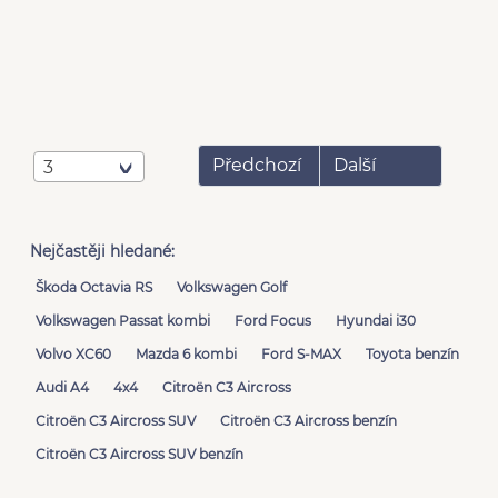
Předchozí
Další
3
Nejčastěji hledané:
Škoda Octavia RS
Volkswagen Golf
Volkswagen Passat kombi
Ford Focus
Hyundai i30
Volvo XC60
Mazda 6 kombi
Ford S-MAX
Toyota benzín
Audi A4
4x4
Citroën C3 Aircross
Citroën C3 Aircross SUV
Citroën C3 Aircross benzín
Citroën C3 Aircross SUV benzín