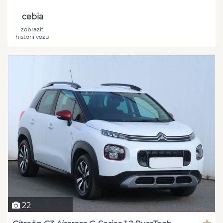
cebia
zobrazit
historii vozu
22