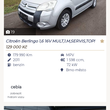
19
Citroën Berlingo 1,6 16V MULT,1.M,SERVIS,TOP!
129 000 Kč
179 990 Km
MPV
2011
1 598 ccm,
benzín
72 kW
Brno-město
cebia
zobrazit
historii vozu