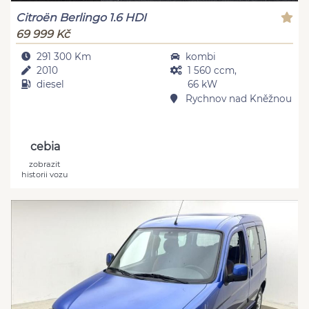
Citroën Berlingo 1.6 HDI
69 999 Kč
291 300 Km
kombi
2010
1 560 ccm,
diesel
66 kW
Rychnov nad Kněžnou
cebia
zobrazit
historii vozu