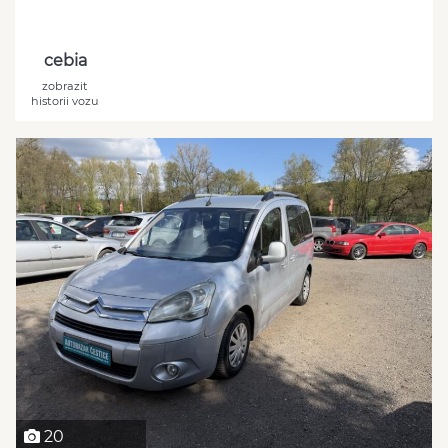
cebia
zobrazit
historii vozu
20