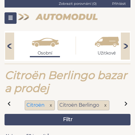
Zobrazit porovnání (
0
)
Přihlásit
Osobní
Užitkové
Citroën Berlingo bazar
a prodej
Citroën
Citroën Berlingo
x
x
Filtr