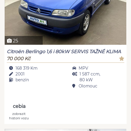
25
Citroën Berlingo 1,6 i 80kW SERVIS TAŽNÉ KLIMA
70 000 Kč
168 319 Km
MPV
2001
1 587 ccm,
benzín
80 kW
Olomouc
cebia
zobrazit
historii vozu