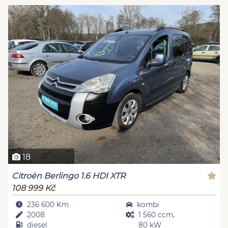
18
Citroën Berlingo 1.6 HDI XTR
108 999 Kč
236 600 Km
kombi
2008
1 560 ccm,
diesel
80 kW