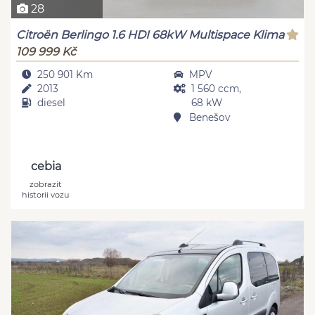
28
Citroën Berlingo 1.6 HDI 68kW Multispace Klima
109 999 Kč
250 901 Km
MPV
2013
1 560 ccm,
diesel
68 kW
Benešov
cebia
zobrazit
historii vozu