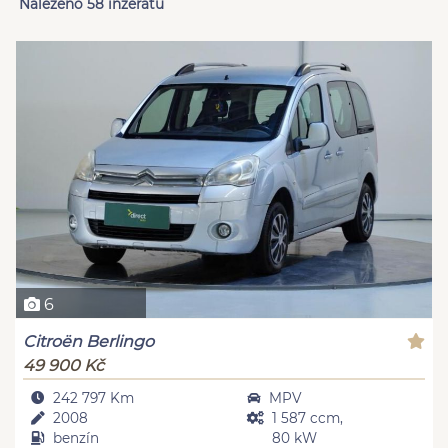
Nalezeno 58 inzerátů
6
Citroën Berlingo
49 900 Kč
242 797 Km
MPV
2008
1 587 ccm,
benzín
80 kW