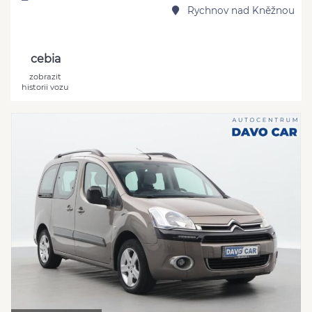
Rychnov nad Kněžnou
cebia
zobrazit
historii vozu