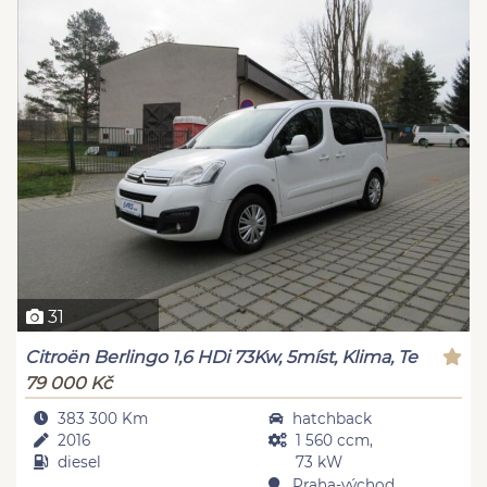
31
Citroën Berlingo 1,6 HDi 73Kw, 5míst, Klima, Te
79 000 Kč
383 300 Km
hatchback
2016
1 560 ccm,
diesel
73 kW
Praha-východ