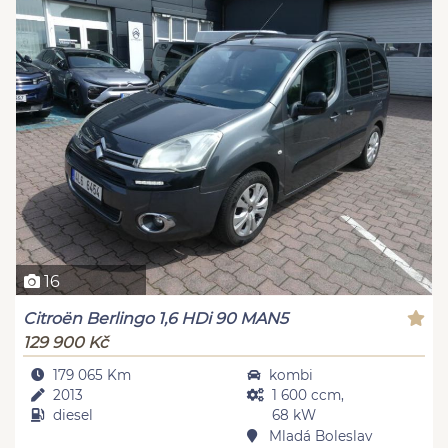
16
Citroën Berlingo 1,6 HDi 90 MAN5
129 900 Kč
179 065 Km
kombi
2013
1 600 ccm,
diesel
68 kW
Mladá Boleslav