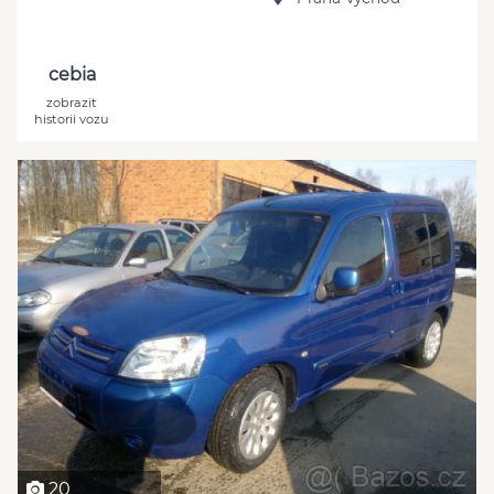
cebia
zobrazit
historii vozu
20