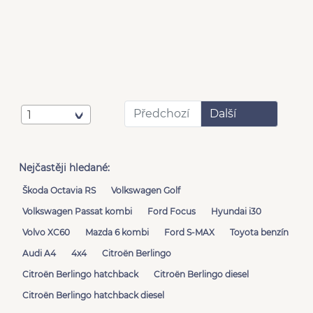
Předchozí
Další
1
Nejčastěji hledané:
Škoda Octavia RS
Volkswagen Golf
Volkswagen Passat kombi
Ford Focus
Hyundai i30
Volvo XC60
Mazda 6 kombi
Ford S-MAX
Toyota benzín
Audi A4
4x4
Citroën Berlingo
Citroën Berlingo hatchback
Citroën Berlingo diesel
Citroën Berlingo hatchback diesel