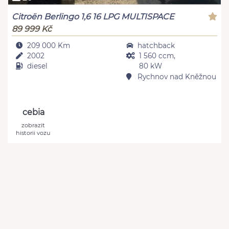
Citroën Berlingo 1,6 16 LPG MULTISPACE
89 999 Kč
209 000 Km
hatchback
2002
1 560 ccm,
diesel
80 kW
Rychnov nad Kněžnou
cebia
zobrazit
historii vozu