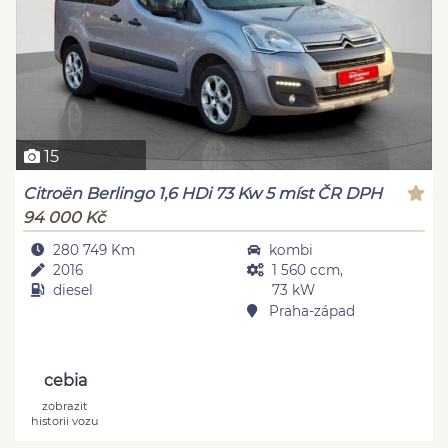
15
Citroën Berlingo 1,6 HDi 73 Kw 5 míst ČR DPH
94 000 Kč
280 749 Km
kombi
2016
1 560 ccm,
diesel
73 kW
Praha-západ
cebia
zobrazit
historii vozu