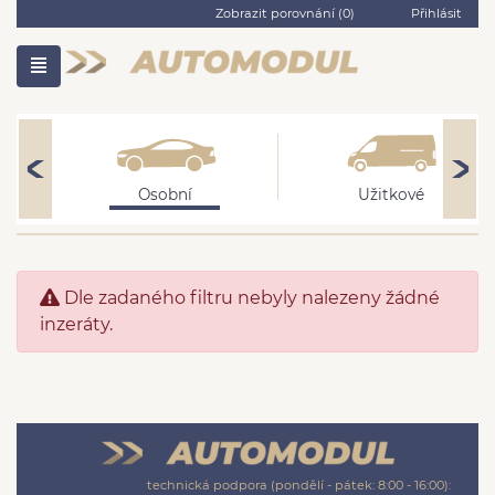
Zobrazit porovnání (
0
)
Přihlásit
Osobní
Užitkové
Dle zadaného filtru nebyly nalezeny žádné
inzeráty.
technická podpora (pondělí - pátek: 8:00 - 16:00):