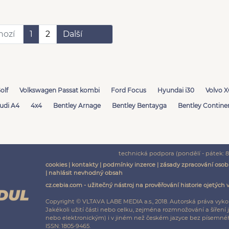
hozí
1
2
Další
olf
Volkswagen Passat kombi
Ford Focus
Hyundai i30
Volvo 
udi A4
4x4
Bentley Arnage
Bentley Bentayga
Bentley Contine
technická podpora (pondělí - pátek: 8:
cookies
|
kontakty
|
podmínky inzerce
|
zásady zpracování osob
|
nahlásit nevhodný obsah
cz.cebia.com - užitečný nástroj na prověřování historie ojetých 
Copyright © VLTAVA LABE MEDIA a.s., 2018. Autorská práva vyko
Jakékoli užití části nebo celku, zejména rozmnožování a šíř
nebo elektronickým) i v jiném než českém jazyce bez písemnéh
ISSN: 1805-9465.