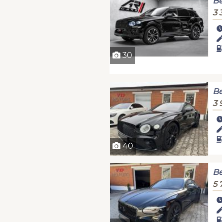
Be
3 
30
Be
3 
40
Be
5 