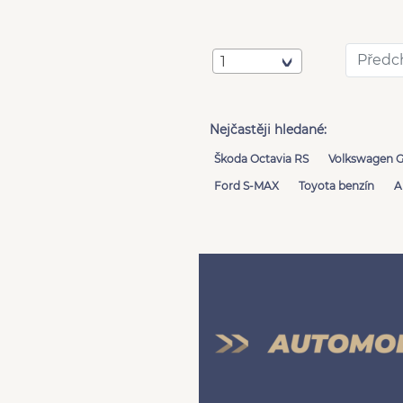
Předc
1
Nejčastěji hledané:
Škoda Octavia RS
Volkswagen G
Ford S-MAX
Toyota benzín
A