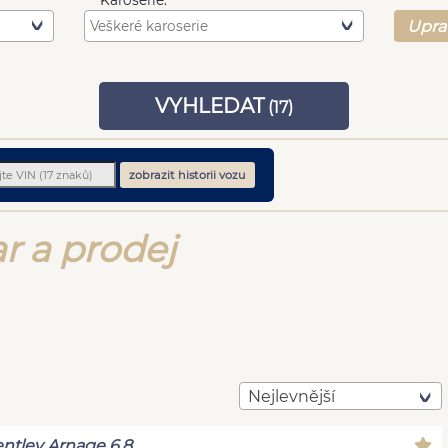
Karoserie:
Upra
VYHLEDAT
(
17
)
zobrazit historii vozu
r a prodej
Nejlevnější
ntley Arnage 6,8