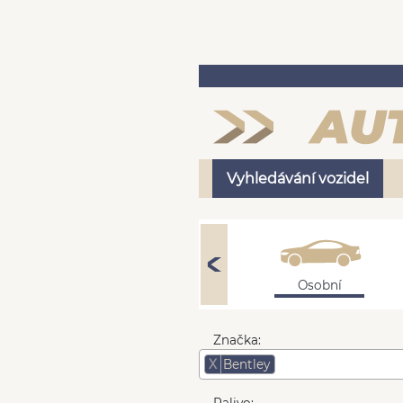
Vyhledávání vozidel
Osobní
Značka:
X
Bentley