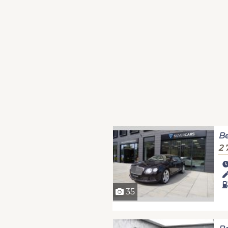
Be
2 
35