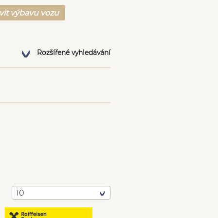
vit výbavu vozu
Rozšířené vyhledávání
10