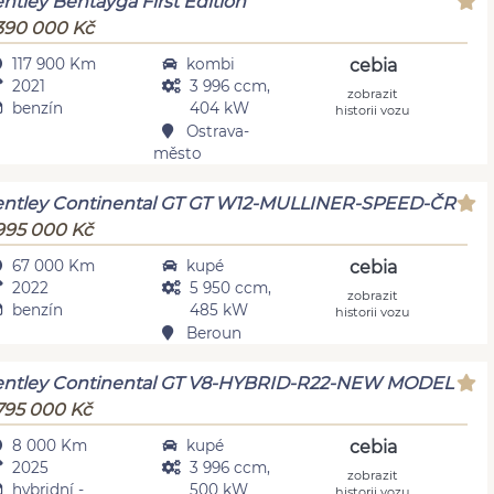
ntley Bentayga First Edition
390 000 Kč
117 900 Km
kombi
cebia
2021
3 996 ccm,
zobrazit
benzín
404 kW
historii vozu
Ostrava-
město
ntley Continental GT GT W12-MULLINER-SPEED-ČR
995 000 Kč
67 000 Km
kupé
cebia
2022
5 950 ccm,
zobrazit
benzín
485 kW
historii vozu
Beroun
ntley Continental GT V8-HYBRID-R22-NEW MODEL
795 000 Kč
8 000 Km
kupé
cebia
2025
3 996 ccm,
zobrazit
hybridní -
500 kW
historii vozu