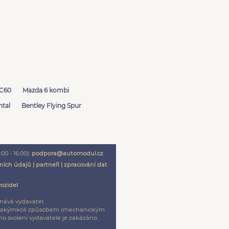
XC60
Mazda 6 kombi
ntal
Bentley Flying Spur
00 - 16:00):
podpora@automodul.cz
ních údajů
|
partneři
|
zpracování dat
vozidel
nává vydavatel.
ení jakýmkoli způsobem (mechanickým
o svolení vydavatele je zakázáno.