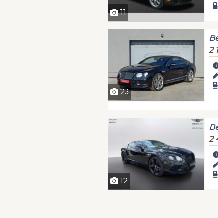
11
Be
2 
23
Be
2 
12