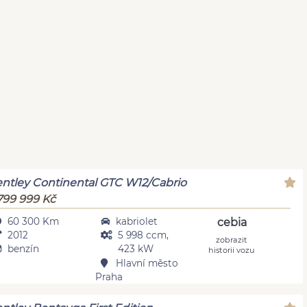
ntley Continental GTC W12/Cabrio
799 999 Kč
60 300 Km
kabriolet
cebia
2012
5 998 ccm,
zobrazit
benzín
423 kW
historii vozu
Hlavní město
Praha