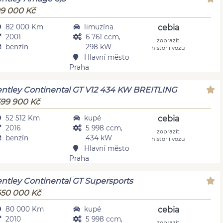
9 000 Kč
82 000 Km
limuzína
cebia
2001
6 761 ccm,
zobrazit
benzín
298 kW
historii vozu
Hlavní město
Praha
ntley Continental GT V12 434 KW BREITLING
599 900 Kč
52 512 Km
kupé
cebia
2016
5 998 ccm,
zobrazit
benzín
434 kW
historii vozu
Hlavní město
Praha
ntley Continental GT Supersports
650 000 Kč
80 000 Km
kupé
cebia
2010
5 998 ccm,
zobrazit