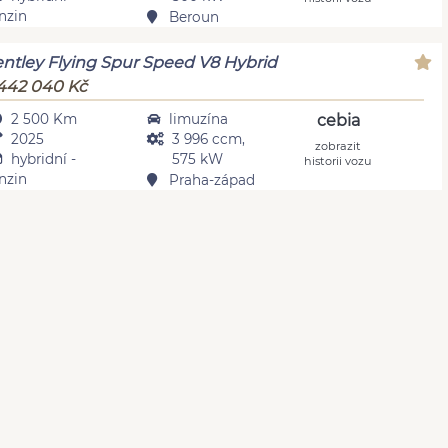
nzin
Beroun
ntley Flying Spur Speed V8 Hybrid
442 040 Kč
2 500 Km
limuzína
cebia
2025
3 996 ccm,
zobrazit
hybridní -
575 kW
historii vozu
nzin
Praha-západ