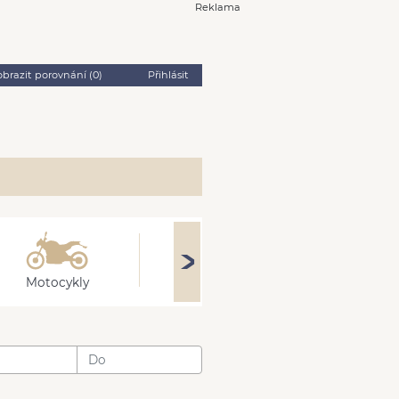
Reklama
obrazit porovnání (
0
)
Přihlásit
Motocykly
Obytné
Stroj
: