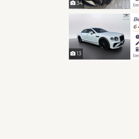
34
be
Be
6 
13
be