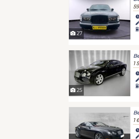
59
27
Be
1 
25
Be
1 