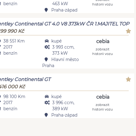
benzín
463 kW
historii vozu
Praha-západ
ntley Continental GT 4.0 V8 373kW ČR 1.MAJITEL TOP
199 990 Kč
38 551 Km
kupé
cebia
2017
3 993 ccm,
zobrazit
benzín
373 kW
historii vozu
Hlavní město
Praha
ntley Continental GT
416 000 Kč
98 100 Km
kupé
cebia
2017
3 996 ccm,
zobrazit
benzín
389 kW
historii vozu
Praha-západ