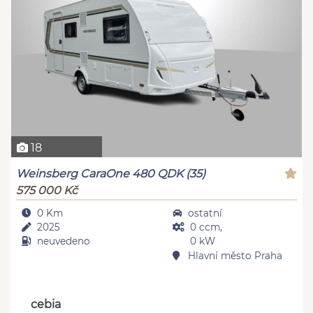
18
Weinsberg CaraOne 480 QDK (35)
575 000 Kč
0 Km
ostatní
2025
0 ccm,
neuvedeno
0 kW
Hlavní město Praha
cebia