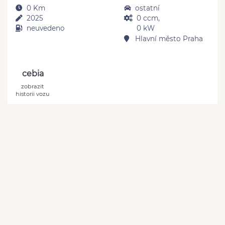
0 Km
ostatní
2025
0 ccm,
neuvedeno
0 kW
Hlavní město Praha
cebia
zobrazit
historii vozu