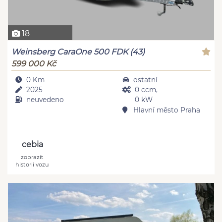
18
Weinsberg CaraOne 500 FDK (43)
599 000 Kč
0 Km
ostatní
2025
0 ccm,
neuvedeno
0 kW
Hlavní město Praha
cebia
zobrazit
historii vozu