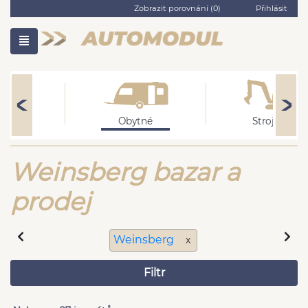
Zobrazit porovnání (
0
)
Přihlásit
cykly
Obytné
Stroje
Weinsberg bazar a
prodej
Weinsberg
x
Filtr