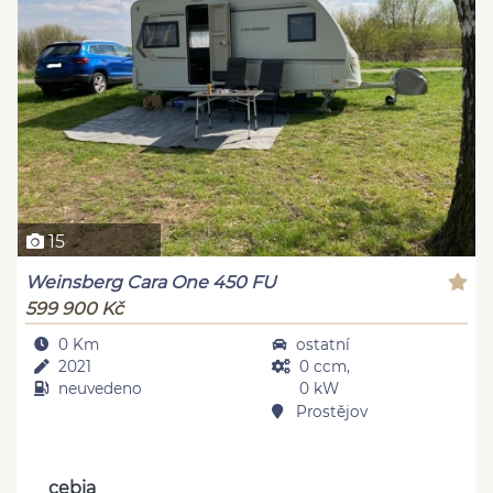
15
Weinsberg Cara One 450 FU
599 900 Kč
0 Km
ostatní
2021
0 ccm,
neuvedeno
0 kW
Prostějov
cebia