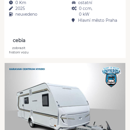
0 Km
ostatní
2025
0 ccm,
neuvedeno
0 kW
Hlavní město Praha
cebia
zobrazit
historii vozu