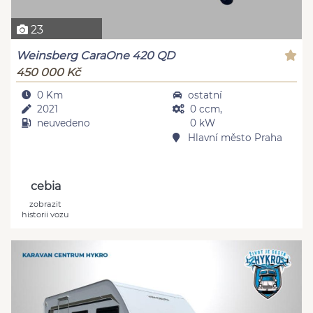
23
Weinsberg CaraOne 420 QD
450 000 Kč
0 Km
ostatní
2021
0 ccm,
neuvedeno
0 kW
Hlavní město Praha
cebia
zobrazit
historii vozu