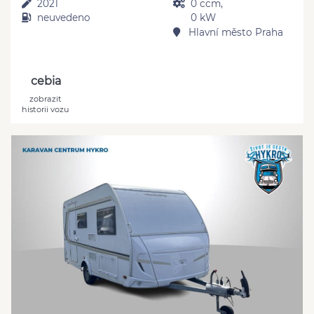
2021
0 ccm,
neuvedeno
0 kW
Hlavní město Praha
cebia
zobrazit
historii vozu