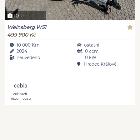
10
Weinsberg W51
499 900 Kč
10 000 Km
ostatní
2024
0 ccm,
neuvedeno
0 kW
Hradec Králové
cebia
zobrazit
historii vozu