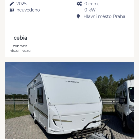
2025
0 ccm,
neuvedeno
0 kW
Hlavní město Praha
cebia
zobrazit
historii vozu