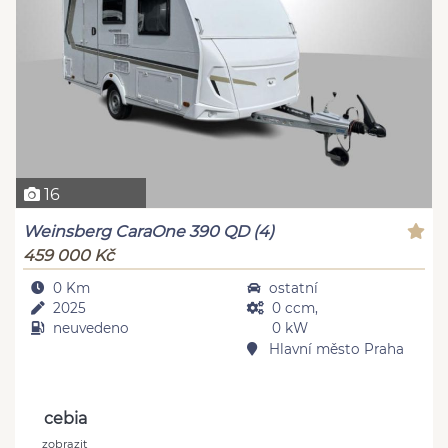
16
Weinsberg CaraOne 390 QD (4)
459 000 Kč
0 Km
ostatní
2025
0 ccm,
neuvedeno
0 kW
Hlavní město Praha
cebia
zobrazit