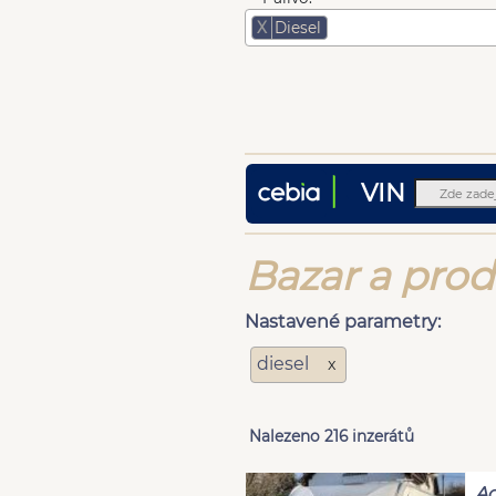
X
Diesel
VIN
Bazar a prod
Nastavené parametry:
diesel
x
Nalezeno 216 inzerátů
Ad