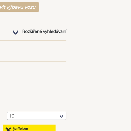
vit výbavu vozu
Rozšířené vyhledávání
10