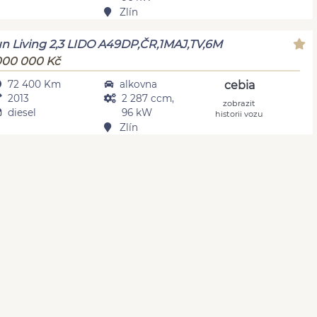
Zlín
n Living 2,3 LIDO A49DP,ČR,1MAJ,TV,6M
000 000 Kč
72 400 Km
alkovna
cebia
2013
2 287 ccm,
zobrazit
diesel
96 kW
historii vozu
Zlín