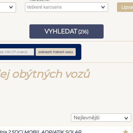
Upra
VYHLEDAT
(
216
)
zobrazit historii vozu
ej obýtných vozů
Nejlevnější
ria 2.5DCi MOBIL ADRIATIK SOLAR