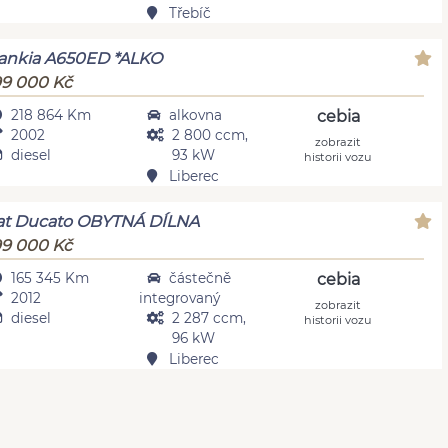
Třebíč
ankia A650ED *ALKO
9 000 Kč
218 864 Km
alkovna
cebia
2002
2 800 ccm,
zobrazit
diesel
93 kW
historii vozu
Liberec
at Ducato OBYTNÁ DÍLNA
9 000 Kč
165 345 Km
částečně
cebia
2012
integrovaný
zobrazit
diesel
2 287 ccm,
historii vozu
96 kW
Liberec