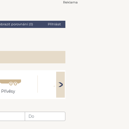
Reklama
obrazit porovnání (
0
)
Přihlásit
Přívěsy
Ostatní
: