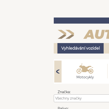
Vyhledávání vozidel
Nákladní
Motocykly
Značka:
Palivo: