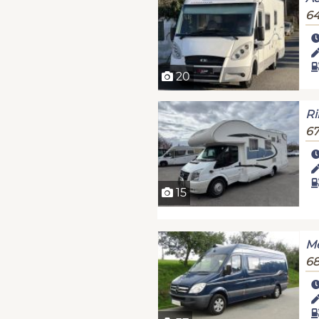
64
20
Ri
67
15
Me
68