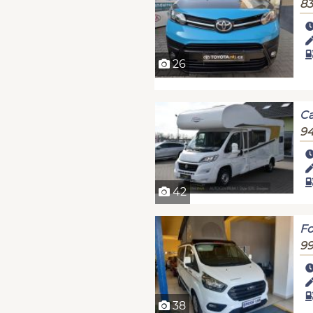
83
26
C
94
42
F
99
38