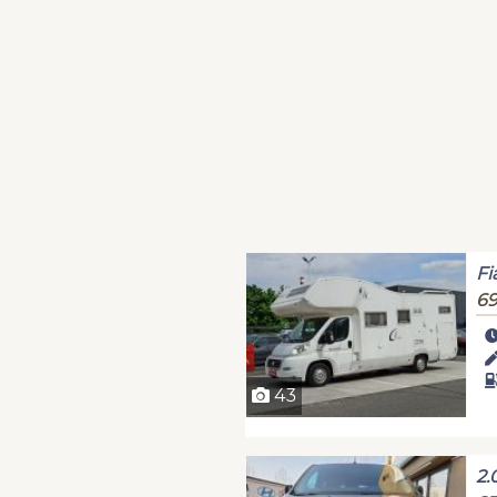
Fi
69
43
2