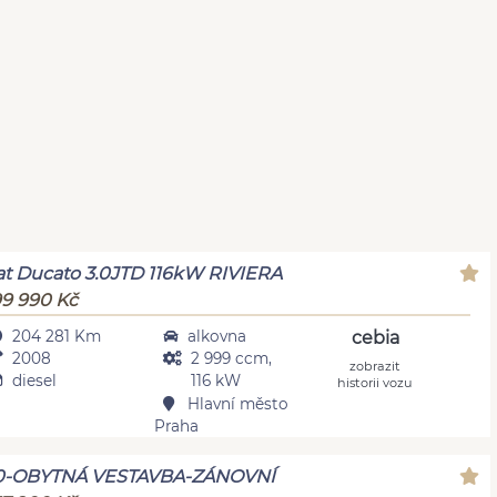
at Ducato 3.0JTD 116kW RIVIERA
9 990 Kč
204 281 Km
alkovna
cebia
2008
2 999 ccm,
zobrazit
diesel
116 kW
historii vozu
Hlavní město
Praha
.0-OBYTNÁ VESTAVBA-ZÁNOVNÍ