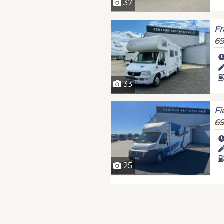
37
Fr
69
33
Fi
69
25