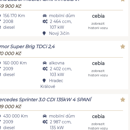
9 900 Kč
156 170 Km
mobilní dům
cebia
2008
2 464 ccm,
zobrazit
diesel
107 kW
historii vozu
Nový Jičín
mor Super Brig TDCi 2,4
0 000 Kč
160 000 Km
alkovna
cebia
2009
2 402 ccm,
zobrazit
diesel
103 kW
historii vozu
Hradec
Králové
rcedes Sprinter 3.0 CDI 135kW 4 SPANÍ
9 000 Kč
430 000 Km
mobilní dům
cebia
2009
2 987 ccm,
zobrazit
diesel
135 kW
historii vozu