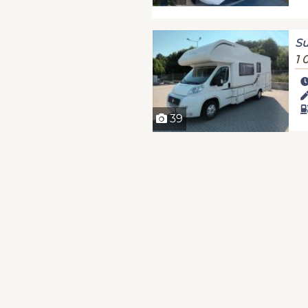
Su
1 
39