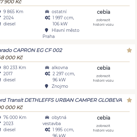
7 900 Kč
9 865 Km
ostatní
cebia
2024
1 997 ccm,
zobrazit
diesel
106 kW
historii vozu
Hlavní město
Praha
arado CAPRON EG CF 002
8 000 Kč
80 233 Km
alkovna
cebia
2017
2 297 ccm,
zobrazit
diesel
96 kW
historii vozu
Znojmo
ord Transit DETHLEFFS URBAN CAMPER GLOBEVA
0 000 Kč
76 000 Km
obytná
cebia
2023
vestavba
zobrazit
diesel
1 995 ccm,
historii vozu
96 kW