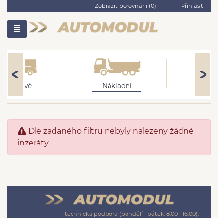
Zobrazit porovnání (
0
)
Přihlásit
Užitkové
Nákladní
Motocy
Dle zadaného filtru nebyly nalezeny žádné
inzeráty.
technická podpora (pondělí - pátek: 8:00 - 16:00):