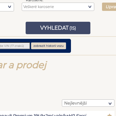
Karoserie:
Upra
VYHLEDAT
(
15
)
zobrazit historii vozu
r a prodej
Nejlevnější
nault Premium 19t 9+2m! valník+HR Fassi