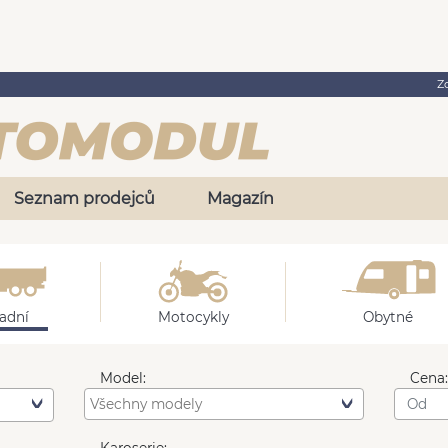
Z
Seznam prodejců
Magazín
adní
Motocykly
Obytné
Model:
Cena