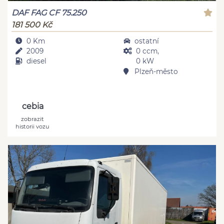
DAF FAG CF 75.250
181 500 Kč
0 Km
ostatní
2009
0 ccm,
diesel
0 kW
Plzeň-město
cebia
zobrazit
historii vozu