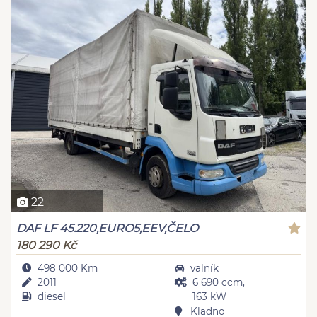
22
DAF LF 45.220,EURO5,EEV,ČELO
180 290 Kč
498 000 Km
valník
2011
6 690 ccm,
diesel
163 kW
Kladno