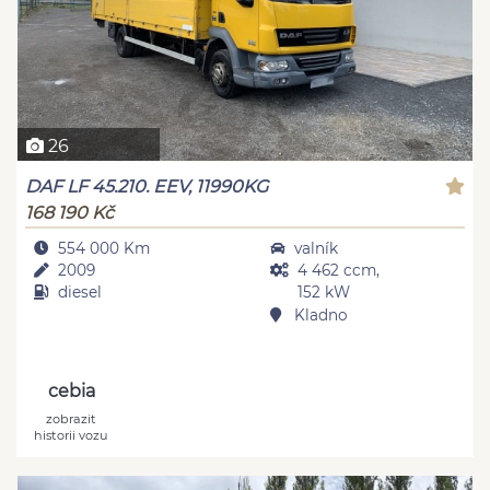
26
DAF LF 45.210. EEV, 11990KG
168 190 Kč
554 000 Km
valník
2009
4 462 ccm,
diesel
152 kW
Kladno
cebia
zobrazit
historii vozu