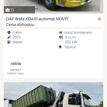
15
DAF řetěz XD410 automat NOVÝ!
Cena dohodou
0 Km
nosič kontejnerů
2023
0 ccm,
diesel
302 kW
Teplice
cebia
zobrazit
historii vozu