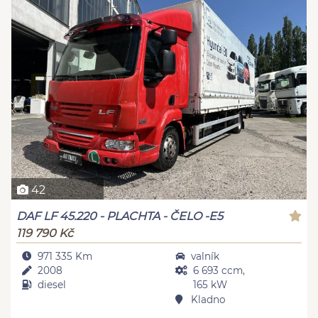
42
DAF LF 45.220 - PLACHTA - ČELO -E5
119 790 Kč
971 335 Km
valník
2008
6 693 ccm,
diesel
165 kW
Kladno