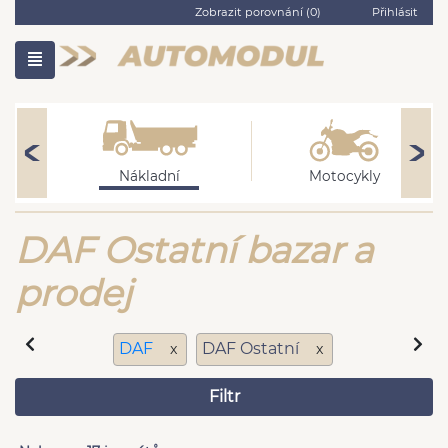
Zobrazit porovnání (
0
)
Přihlásit
Nákladní
Motocykly
DAF Ostatní bazar a
prodej
DAF
DAF Ostatní
x
x
Filtr