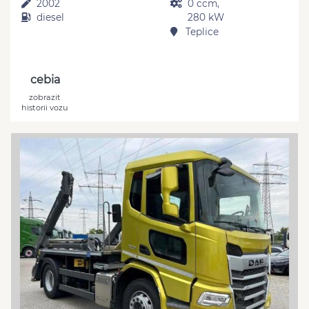
2002
0 ccm,
diesel
280 kW
Teplice
cebia
zobrazit
historii vozu