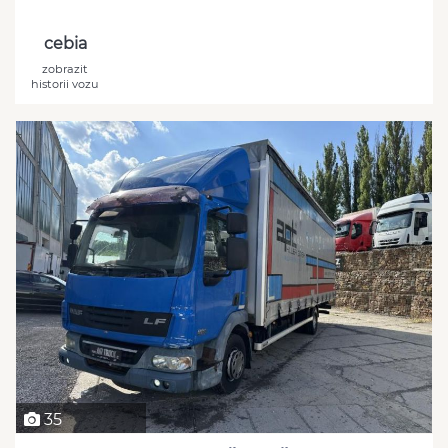
cebia
zobrazit
historii vozu
35