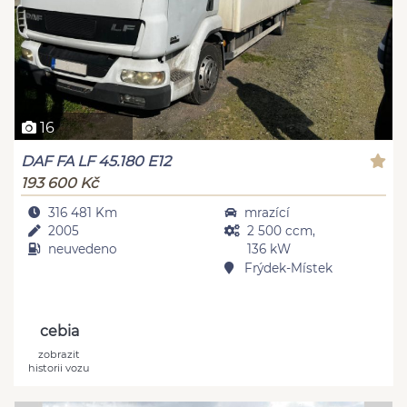
16
DAF FA LF 45.180 E12
193 600 Kč
316 481 Km
mrazící
2005
2 500 ccm,
neuvedeno
136 kW
Frýdek-Místek
cebia
zobrazit
historii vozu