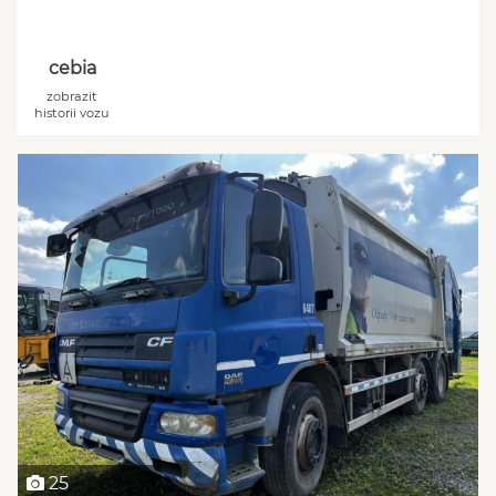
cebia
zobrazit
historii vozu
25