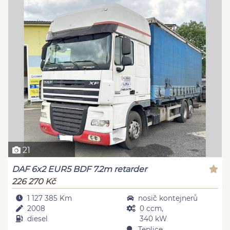
21
DAF 6x2 EUR5 BDF 7.2m retarder
226 270 Kč
1 127 385 Km
nosič kontejnerů
2008
0 ccm,
diesel
340 kW
Teplice