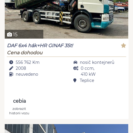
15
DAF 6x4 hák+HR GINAF 35t!
Cena dohodou
556 762 Km
nosič kontejnerů
2008
0 ccm,
neuvedeno
410 kW
Teplice
cebia
zobrazit
historii vozu