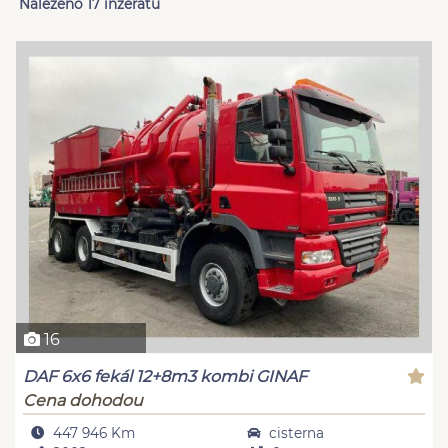
Nalezeno 17 inzerátů
16
DAF 6x6 fekál 12+8m3 kombi GINAF
Cena dohodou
447 946 Km
cisterna