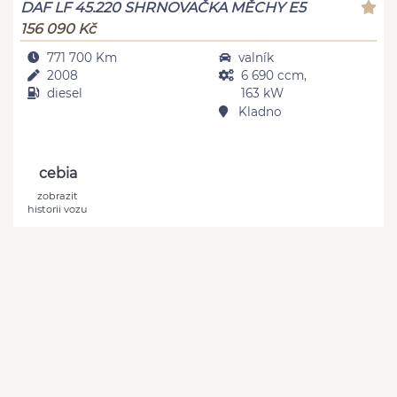
DAF LF 45.220 SHRNOVAČKA MĚCHY E5
156 090 Kč
771 700 Km
valník
2008
6 690 ccm,
diesel
163 kW
Kladno
cebia
zobrazit
historii vozu