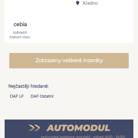
Kladno
cebia
zobrazit
historii vozu
Zobrazeny veškeré inzeráty
Nejčastěji hledané:
DAF LF
DAF Ostatní
technická podpora (pondělí - pátek: 8:00 - 16:00):