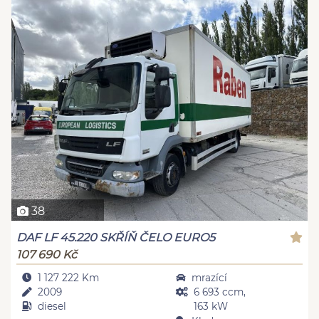
38
DAF LF 45.220 SKŘÍŇ ČELO EURO5
107 690 Kč
1 127 222 Km
mrazící
2009
6 693 ccm,
diesel
163 kW