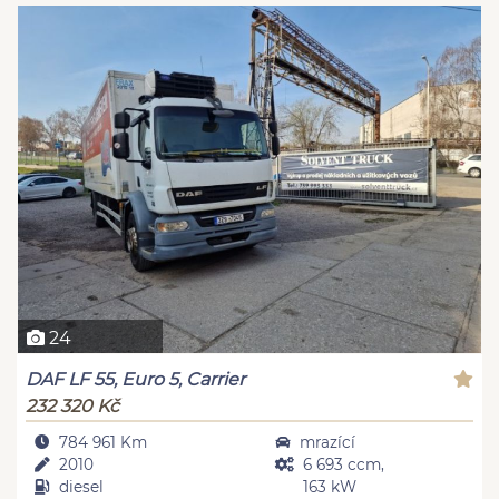
24
DAF LF 55, Euro 5, Carrier
232 320 Kč
784 961 Km
mrazící
2010
6 693 ccm,
diesel
163 kW