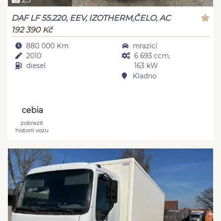
DAF LF 55.220, EEV, IZOTHERM,ČELO, AC
192 390 Kč
880 000 Km
mrazící
2010
6 693 ccm,
diesel
163 kW
Kladno
cebia
zobrazit
historii vozu