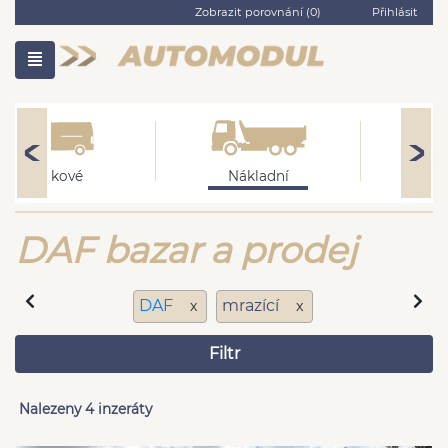
Zobrazit porovnání (
0
)
Přihlásit
Užitkové
Nákladní
Mot
DAF bazar a prodej
DAF
mrazící
x
x
Filtr
Nalezeny 4 inzeráty