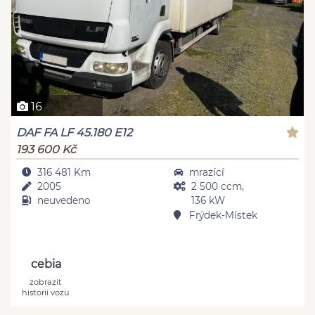
16
DAF FA LF 45.180 E12
193 600 Kč
316 481 Km
mrazící
2005
2 500 ccm,
neuvedeno
136 kW
Frýdek-Místek
cebia
zobrazit
historii vozu