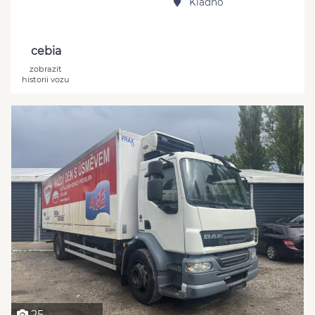
Kladno
cebia
zobrazit
historii vozu
25