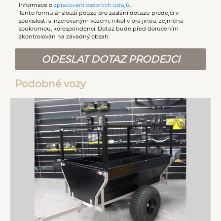
Informace o
zpracování osobních údajů
.
Tento formulář slouží pouze pro zaslání dotazu prodejci v
souvislosti s inzerovaným vozem, nikoliv pro jinou, zejména
soukromou, korespondenci. Dotaz bude před doručením
zkontrolován na závadný obsah.
ODESLAT DOTAZ PRODEJCI
Podobné vozy