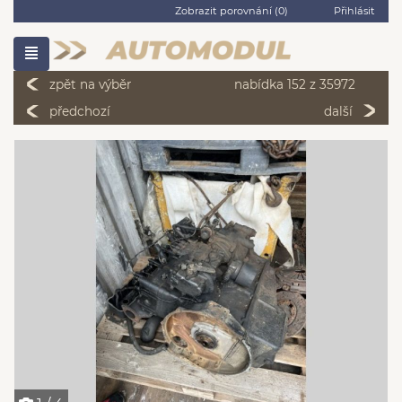
Zobrazit porovnání (
0
)
Přihlásit
zpět na výběr
nabídka 152 z 35972
předchozí
další