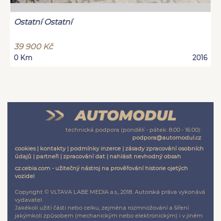
Ostatní Ostatní
39 900 Kč
0 Km
2016
technická podpora (pondělí - pátek: 8:00 - 16:00):
podpora@automodul.cz
cookies
|
kontakty
|
podmínky inzerce
|
zásady zpracování osobních
údajů
|
partneři
|
zpracování dat
|
nahlásit nevhodný obsah
cz.cebia.com - užitečný nástroj na prověřování historie ojetých
vozidel
Copyright © VLTAVA LABE MEDIA a.s., 2018. Autorská práva vykonává
vydavatel.
Jakékoli užití části nebo celku, zejména rozmnožování a šíření
jakýmkoli způsobem (mechanickým nebo elektronickým) i v jiném