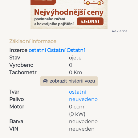
Reklama
Základní informace
Inzerce
ostatní Ostatní Ostatní
Stav
ojeté
Vyrobeno
0
Tachometr
0 Km
zobrazit historii vozu
Tvar
ostatní
Palivo
neuvedeno
Motor
0 ccm
(0 kW)
Barva
neuvedeno
VIN
neuveden