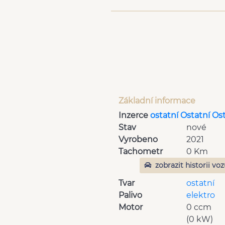
Základní informace
Inzerce
ostatní Ostatní Os
Stav
nové
Vyrobeno
2021
Tachometr
0 Km
zobrazit historii vo
Tvar
ostatní
Palivo
elektro
Motor
0 ccm
(0 kW)