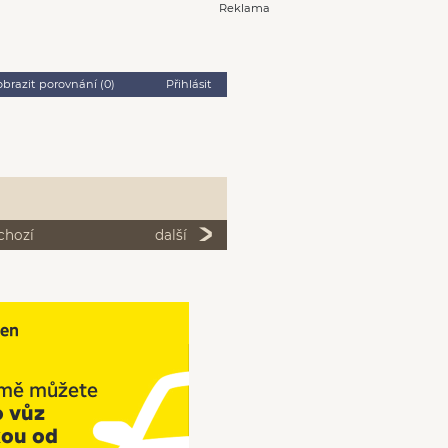
Reklama
obrazit porovnání (
0
)
Přihlásit
chozí
další