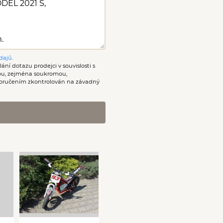
dajů
.
ání dotazu prodejci v souvislosti s
nou, zejména soukromou,
oručením zkontrolován na závadný