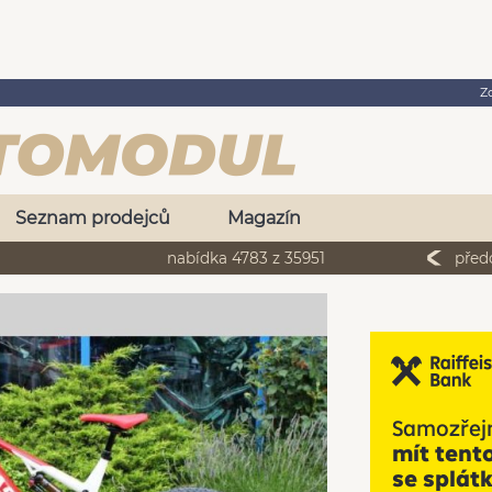
Z
Seznam prodejců
Magazín
nabídka 4783 z 35951
před