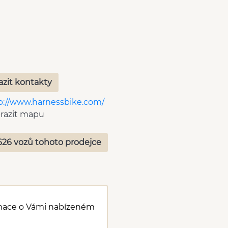
azit kontakty
p://www.harnessbike.com/
razit mapu
626 vozů tohoto prodejce