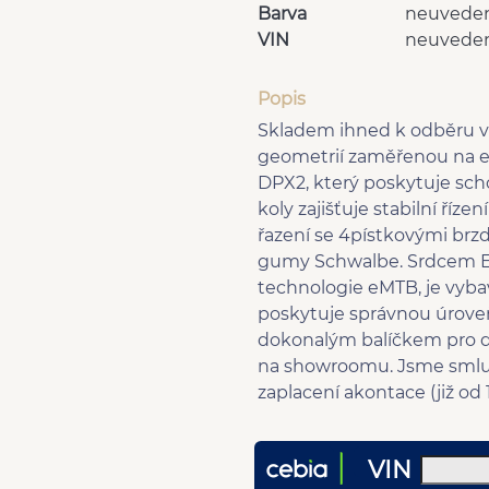
Barva
neuvede
VIN
neuvede
Popis
Skladem ihned k odběru vel
geometrií zaměřenou na en
DPX2, který poskytuje scho
koly zajišťuje stabilní říz
řazení se 4pístkovými br
gumy Schwalbe. Srdcem En
technologie eMTB, je vyba
poskytuje správnou úrove
dokonalým balíčkem pro d
na showroomu. Jsme smluv
zaplacení akontace (již o
VIN