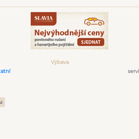
Výbava
tatní
serv
zu