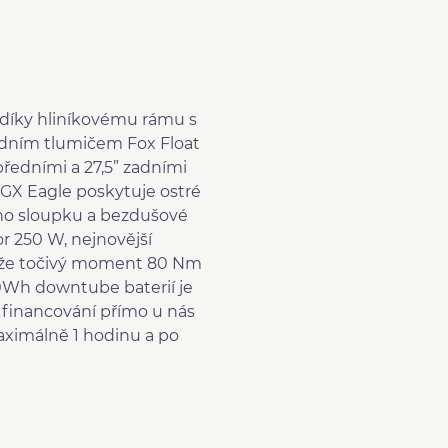
0 díky hliníkovému rámu s
adním tlumičem Fox Float
předními a 27,5” zadními
AM GX Eagle poskytuje ostré
ho sloupku a bezdušové
 250 W, nejnovější
, že točivý moment 80 Nm
0Wh downtube baterií je
financování přímo u nás
ximálně 1 hodinu a po