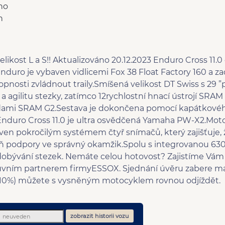
no
n
ikost L a S!! Aktualizováno 20.12.2023 Enduro Cross 11.
duro je vybaven vidlicemi Fox 38 Float Factory 160 a z
pnosti zvládnout traily.Smíšená velikost DT Swiss s 29 ”
ení a agilitu stezky, zatímco 12rychlostní hnací ústrojí SR
zdami SRAM G2.Sestava je dokončena pomocí kapátkové
duro Cross 11.0 je ultra osvědčená Yamaha PW-X2.Motor
ven pokročilým systémem čtyř snímačů, který zajišťuje
ň podpory ve správný okamžik.Spolu s integrovanou 63
obývání stezek. Nemáte celou hotovost? Zajistíme Vám 
ním partnerem firmyESSOX. Sjednání úvěru zabere ma
d 10%) můžete s vysněným motocyklem rovnou odjíždět.
zobrazit historii vozu