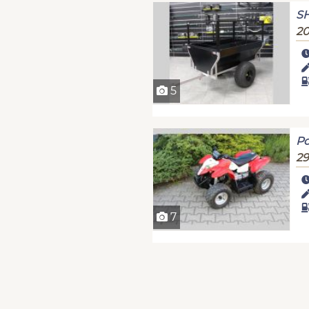
SH
20
5
Po
29
7