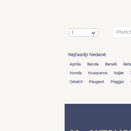
Předc
1
Nejčastěji hledané:
Aprilia
Benda
Benelli
Bet
Honda
Husqvarna
Italjet
Ostatní
Peugeot
Piaggio