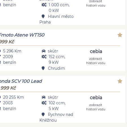
zobrazit
benzín
1 000 ccm,
historii vozu
0 kW
Hlavní město
Praha
Fmoto Atene WT150
999 Kč
5 296 Km
skútr
cebia
2009
152 ccm,
zobrazit
benzín
9 kW
historii vozu
Chrudim
nda SCV 100 Lead
 999 Kč
20 255 Km
skútr
cebia
2003
102 ccm,
zobrazit
benzín
5 kW
historii vozu
Rychnov nad
Kněžnou