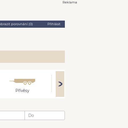
Reklama
obrazit porovnání (
0
)
Přihlásit
Přívěsy
Ostatní
: