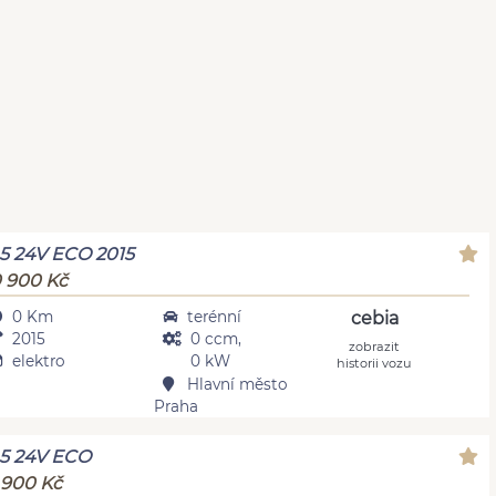
.5 24V ECO 2015
 900 Kč
0 Km
terénní
cebia
2015
0 ccm,
zobrazit
elektro
0 kW
historii vozu
Hlavní město
Praha
.5 24V ECO
 900 Kč