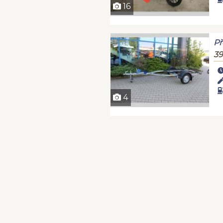
16
Př
39
4