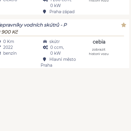
historii vozu
0 kW
Praha-západ
epravníky vodních skútrů - P
 900 Kč
0 Km
skútr
cebia
2022
0 ccm,
zobrazit
benzín
0 kW
historii vozu
Hlavní město
Praha