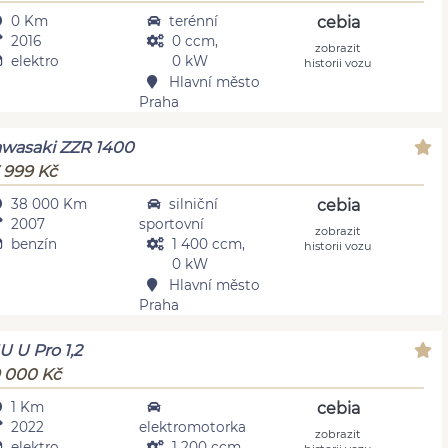
0 Km
terénní
cebia
2016
0 ccm,
zobrazit
elektro
0 kW
historii vozu
Hlavní město
Praha
wasaki ZZR 1400
 999 Kč
38 000 Km
silniční
cebia
2007
sportovní
zobrazit
benzín
1 400 ccm,
historii vozu
0 kW
Hlavní město
Praha
U U Pro 1,2
 000 Kč
1 Km
cebia
2022
elektromotorka
zobrazit
elektro
1 200 ccm,