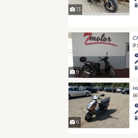
13
C
9 
9
Ho
16
6