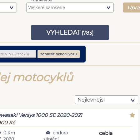
Upra
VYHLEDAT
(
783
)
zobrazit historii vozu
dej motocyklů
Nejlevnější
wasaki Versys 1000 SE 2020-2021
000 Kč
0 Km
enduro
cebia
2020
silniční