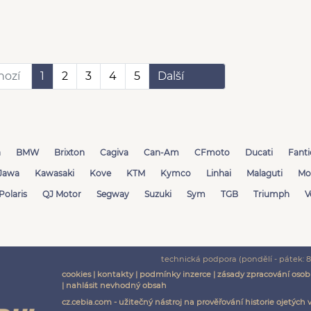
hozí
1
2
3
4
5
Další
a
BMW
Brixton
Cagiva
Can-Am
CFmoto
Ducati
Fanti
Jawa
Kawasaki
Kove
KTM
Kymco
Linhai
Malaguti
Mo
Polaris
QJ Motor
Segway
Suzuki
Sym
TGB
Triumph
V
technická podpora (pondělí - pátek: 8:
cookies
|
kontakty
|
podmínky inzerce
|
zásady zpracování osob
|
nahlásit nevhodný obsah
cz.cebia.com - užitečný nástroj na prověřování historie ojetých 