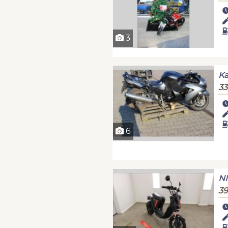
3
Ka
33
6
NI
39