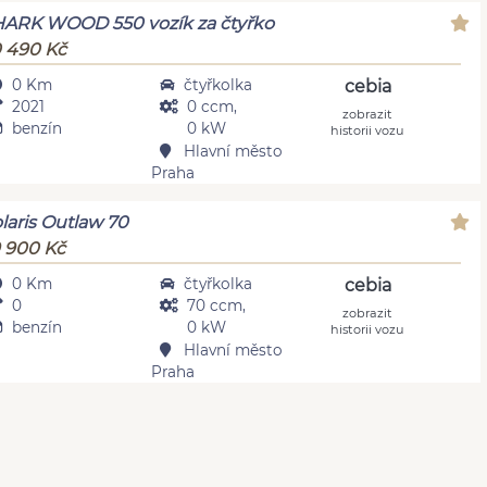
ARK WOOD 550 vozík za čtyřko
 490 Kč
0 Km
čtyřkolka
cebia
2021
0 ccm,
zobrazit
benzín
0 kW
historii vozu
Hlavní město
Praha
laris Outlaw 70
 900 Kč
0 Km
čtyřkolka
cebia
0
70 ccm,
zobrazit
benzín
0 kW
historii vozu
Hlavní město
Praha