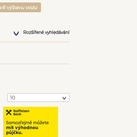
vit výbavu vozu
Rozšířené vyhledávání
10