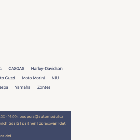
c
GASGAS
Harley-Davidson
to Guzzi
Moto Morini
NIU
espa
Yamaha
Zontes
00 - 16:00):
podpora@automodul.cz
ních údajů
|
partneři
|
zpracování dat
vozidel