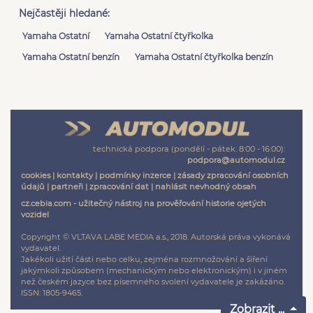
Nejčastěji hledané:
Yamaha Ostatní
Yamaha Ostatní čtyřkolka
Yamaha Ostatní benzín
Yamaha Ostatní čtyřkolka benzín
technická podpora (pondělí - pátek: 8:00 - 16:00):
podpora@automodul.cz
cookies
|
kontakty
|
podmínky inzerce
|
zásady zpracování osobních
údajů
|
partneři
|
zpracování dat
|
nahlásit nevhodný obsah
cz.cebia.com - užitečný nástroj na prověřování historie ojetých
vozidel
Copyright © VLTAVA LABE MEDIA a.s., 2018. Autorská práva vykonává
vydavatel.
Jakékoli užití části nebo celku, zejména rozmnožování a šíření
jakýmkoli způsobem (mechanickým nebo elektronickým) i v jiném
než českém jazyce bez písemného svolení vydavatele je zakázáno.
ISSN: 1805-9465.
Zobrazit ...