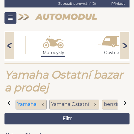
Zobrazit porovnání (
0
)
Přihlásit
ní
Motocykly
Obytné
Yamaha Ostatní bazar
a prodej
Yamaha
Yamaha Ostatní
benzín
x
x
x
Filtr