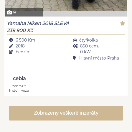
9
Yamaha Niken 2018 SLEVA
239 900 Kč
6 500 Km
čtyřkolka
2018
850 ccm,
benzín
0 kW
Hlavní město Praha
cebia
zobrazit
historii vozu
Zobrazeny veškeré inzeráty