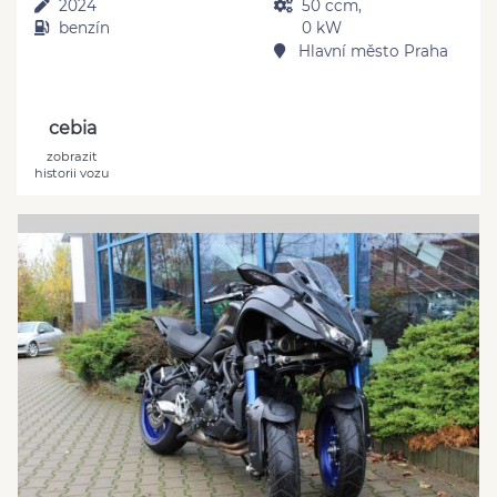
2024
50 ccm,
benzín
0 kW
Hlavní město Praha
cebia
zobrazit
historii vozu