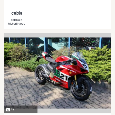
cebia
zobrazit
historii vozu
9