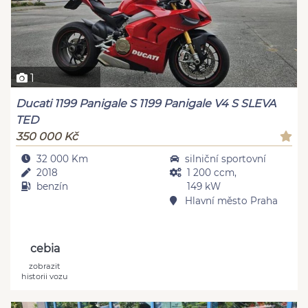
1
Ducati 1199 Panigale S 1199 Panigale V4 S SLEVA
TED
350 000 Kč
32 000 Km
silniční sportovní
2018
1 200 ccm,
benzín
149 kW
Hlavní město Praha
cebia
zobrazit
historii vozu