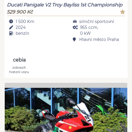
Ducati Panigale V2 Troy Bayliss 1st Championship
529 900 Kč
1 500 Km
silniční sportovní
2024
955 ccm,
benzín
0 kW
Hlavní město Praha
cebia
zobrazit
historii vozu