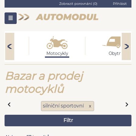
Zobrazit porovnání (
0
)
Přihlásit
adní
Motocykly
Obytné
Bazar a prodej
motocyklů
silniční sportovní
x
Filtr