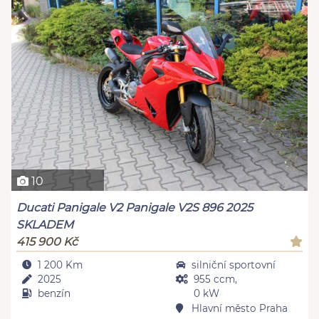
10
Ducati Panigale V2 Panigale V2S 896 2025
SKLADEM
415 900 Kč
1 200 Km
silniční sportovní
2025
955 ccm,
benzín
0 kW
Hlavní město Praha