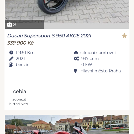
8
Ducati Supersport S 950 AKCE 2021
339 900 Kč
1 930 Km
silniční sportovní
2021
937 ccm,
benzín
0 kW
Hlavní město Praha
cebia
zobrazit
historii vozu