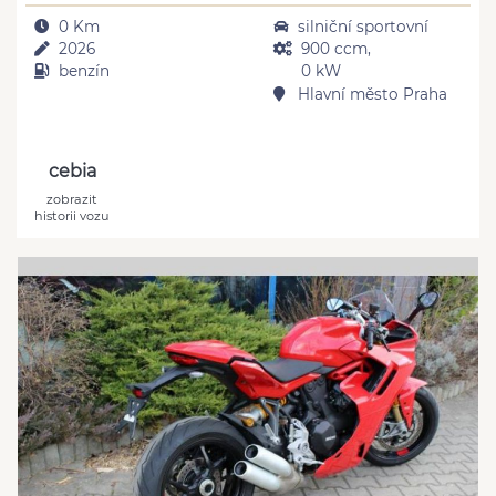
0 Km
silniční sportovní
2026
900 ccm,
benzín
0 kW
Hlavní město Praha
cebia
zobrazit
historii vozu