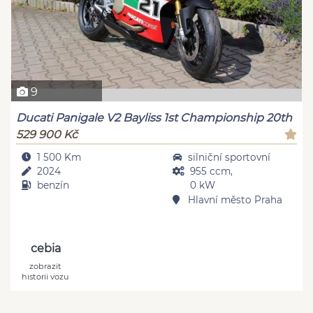
9
Ducati Panigale V2 Bayliss 1st Championship 20th
529 900 Kč
1 500 Km
silniční sportovní
2024
955 ccm,
benzín
0 kW
Hlavní město Praha
cebia
zobrazit
historii vozu