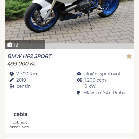
12
BMW HP2 SPORT
499 000 Kč
7 300 Km
silniční sportovní
2010
1 200 ccm,
benzín
0 kW
Hlavní město Praha
cebia
zobrazit
historii vozu