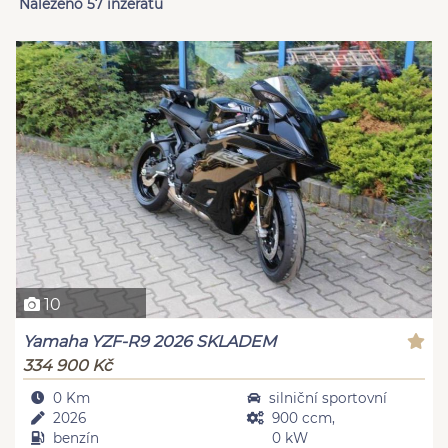
Nalezeno 57 inzerátů
10
Yamaha YZF-R9 2026 SKLADEM
334 900 Kč
0 Km
silniční sportovní
2026
900 ccm,
benzín
0 kW