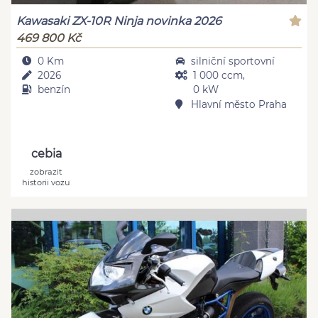
Kawasaki ZX-10R Ninja novinka 2026
469 800 Kč
0 Km
silniční sportovní
2026
1 000 ccm,
benzín
0 kW
Hlavní město Praha
cebia
zobrazit
historii vozu