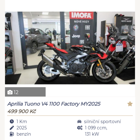
12
Aprilia Tuono V4 1100 Factory MY2025
499 900 Kč
1 Km
silniční sportovní
2025
1 099 ccm,
benzín
131 kW