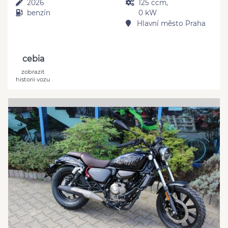
2026
125 ccm,
benzín
0 kW
Hlavní město Praha
cebia
zobrazit
historii vozu