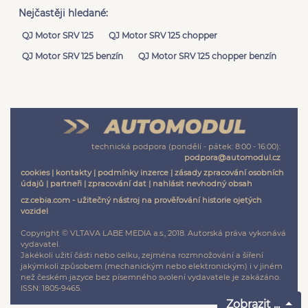
Nejčastěji hledané:
QJ Motor SRV 125
QJ Motor SRV 125 chopper
QJ Motor SRV 125 benzín
QJ Motor SRV 125 chopper benzín
technická podpora (pondělí - pátek: 8:00 - 16:00):
podpora@automodul.cz
cookies
|
kontakty
|
podmínky inzerce
|
zásady zpracování osobních
údajů
|
partneři
|
zpracování dat
|
nahlásit nevhodný obsah
cz.cebia.com - užitečný nástroj na prověřování historie ojetých
vozidel
Copyright © VLTAVA LABE MEDIA a.s., 2018. Autorská práva vykonává
vydavatel.
Jakékoli užití části nebo celku, zejména rozmnožování a šíření
jakýmkoli způsobem (mechanickým nebo elektronickým) i v jiném
než českém jazyce bez písemného svolení vydavatele je zakázáno.
ISSN: 1805-9465.
Zobrazit ...