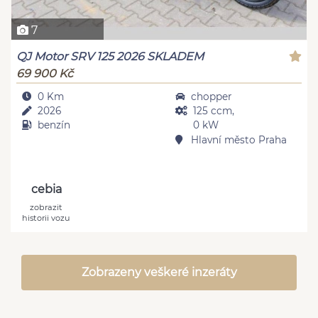
7
QJ Motor SRV 125 2026 SKLADEM
69 900 Kč
0 Km
chopper
2026
125 ccm,
benzín
0 kW
Hlavní město Praha
cebia
zobrazit
historii vozu
Zobrazeny veškeré inzeráty