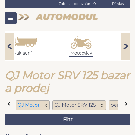
Zobrazit porovnání (
0
)
Přihlásit
Nákladní
Motocykly
O
QJ Motor SRV 125 bazar
a prodej
QJ Motor
QJ Motor SRV 125
benzín
x
x
x
Filtr