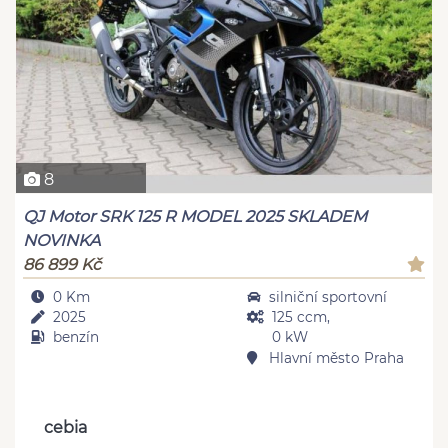
8
QJ Motor SRK 125 R MODEL 2025 SKLADEM
NOVINKA
86 899 Kč
0 Km
silniční sportovní
2025
125 ccm,
benzín
0 kW
Hlavní město Praha
cebia