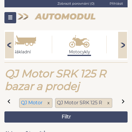
Zobrazit porovnání (
0
)
Přihlásit
Nákladní
Motocykly
O
QJ Motor SRK 125 R
bazar a prodej
QJ Motor
QJ Motor SRK 125 R
x
x
Filtr