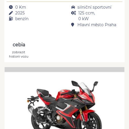
0 Km
silniční sportovní
2025
125 ccm,
benzín
0 kW
Hlavní město Praha
cebia
zobrazit
historii vozu