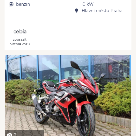
benzín
0 kW
Hlavní město Praha
cebia
zobrazit
historii vozu
8