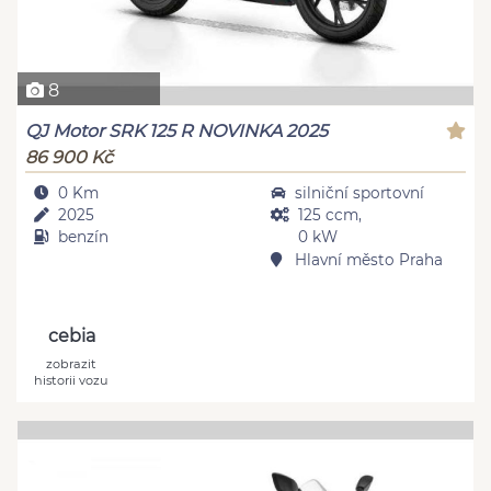
8
QJ Motor SRK 125 R NOVINKA 2025
86 900 Kč
0 Km
silniční sportovní
2025
125 ccm,
benzín
0 kW
Hlavní město Praha
cebia
zobrazit
historii vozu