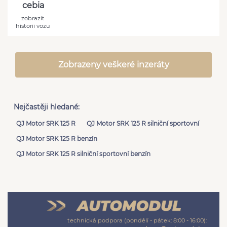
cebia
zobrazit
historii vozu
Zobrazeny veškeré inzeráty
Nejčastěji hledané:
QJ Motor SRK 125 R
QJ Motor SRK 125 R silniční sportovní
QJ Motor SRK 125 R benzín
QJ Motor SRK 125 R silniční sportovní benzín
technická podpora (pondělí - pátek: 8:00 - 16:00):