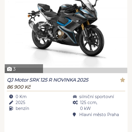
3
QJ Motor SRK 125 R NOVINKA 2025
86 900 Kč
0 Km
silniční sportovní
2025
125 ccm,
benzín
0 kW
Hlavní město Praha