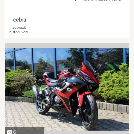
cebia
zobrazit
historii vozu
6