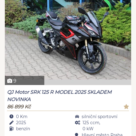
9
QJ Motor SRK 125 R MODEL 2025 SKLADEM
NOVINKA
86 899 Kč
0 Km
silniční sportovní
2025
125 ccm,
benzín
0 kW
Hlavní město Praha