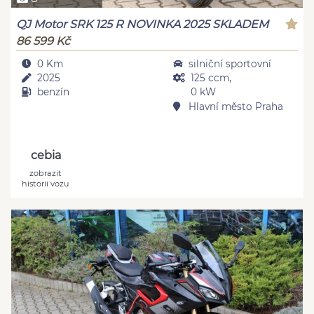
QJ Motor SRK 125 R NOVINKA 2025 SKLADEM
86 599 Kč
0 Km
silniční sportovní
2025
125 ccm,
benzín
0 kW
Hlavní město Praha
cebia
zobrazit
historii vozu