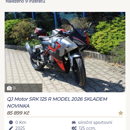
Nalezeno 9 inzerátů
9
QJ Motor SRK 125 R MODEL 2026 SKLADEM
NOVINKA
85 899 Kč
0 Km
silniční sportovní
2025
125 ccm,