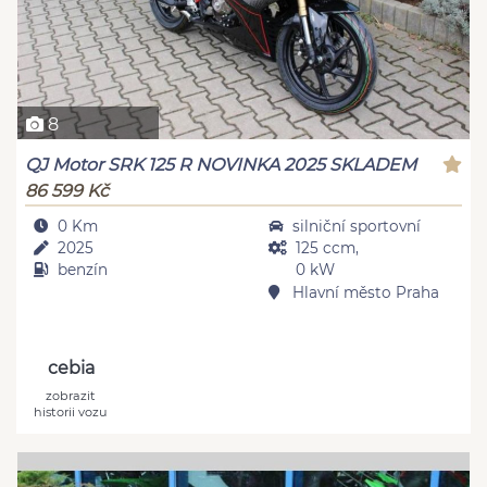
8
QJ Motor SRK 125 R NOVINKA 2025 SKLADEM
86 599 Kč
0 Km
silniční sportovní
2025
125 ccm,
benzín
0 kW
Hlavní město Praha
cebia
zobrazit
historii vozu