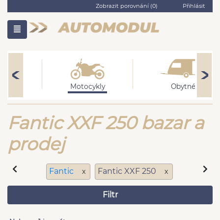
Zobrazit porovnání (
0
)
Přihlásit
ní
Motocykly
Obytné
Fantic XXF 250 bazar a
prodej
Fantic
Fantic XXF 250
x
x
Filtr