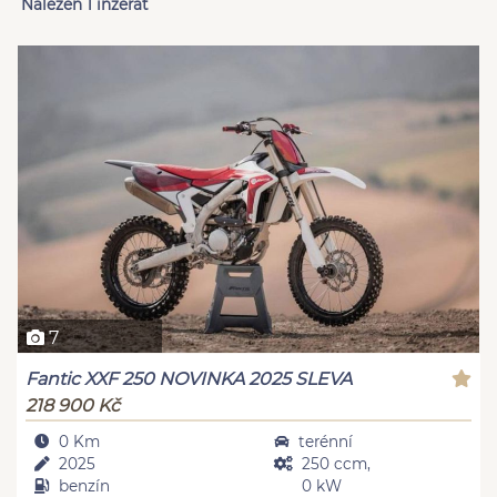
Nalezen 1 inzerát
7
Fantic XXF 250 NOVINKA 2025 SLEVA
218 900 Kč
0 Km
terénní
2025
250 ccm,
benzín
0 kW