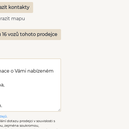
azit kontakty
razit mapu
 16 vozů tohoto prodejce
dajů
.
ání dotazu prodejci v souvislosti s
nou, zejména soukromou,