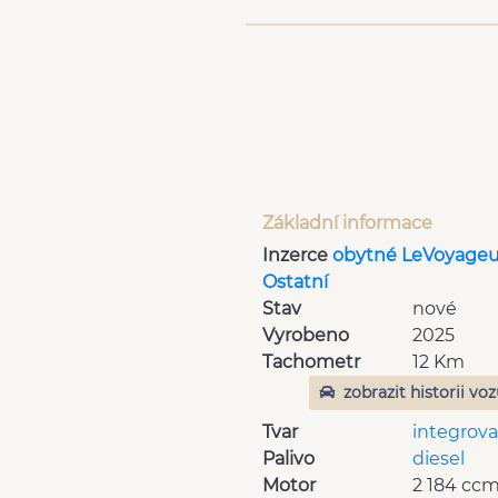
Základní informace
Inzerce
obytné LeVoyageu
Ostatní
Stav
nové
Vyrobeno
2025
Tachometr
12 Km
zobrazit historii vo
Tvar
integrov
Palivo
diesel
Motor
2 184 cc