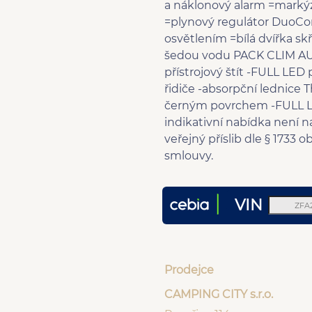
a náklonový alarm =marký
=plynový regulátor DuoCo
osvětlením =bílá dvířka sk
šedou vodu PACK CLIM AUTO
přístrojový štít -FULL LED
řidiče -absorpční lednice 
černým povrchem -FULL LED
indikativní nabídka není 
veřejný příslib dle § 1733
smlouvy.
VIN
Prodejce
CAMPING CITY s.r.o.