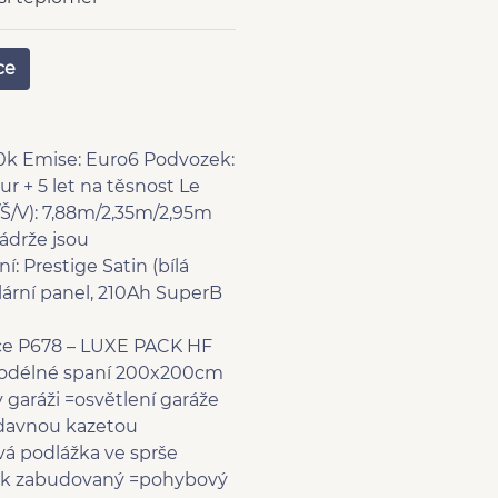
ka
ce
avitelný volant
ené potahy
ově nastavitelné sedadlo
če
0k Emise: Euro6 Podvozek:
ur + 5 let na těsnost Le
ha
/Š/V): 7,88m/2,35m/2,95m
ič 220V
ádrže jsou
tooth
: Prestige Satin (bílá
rál dálkový
ární panel, 210Ah SuperB
ovky
s free
ce P678 – LUXE PACK HF
ní otočná sedadla
a podélné spaní 200x200cm
hovací sedadla
 garáži =osvětlení garáže
řídavnou kazetou
 'EURO VI'
á podlážka ve sprše
kýza
ck zabudovaný =pohybový