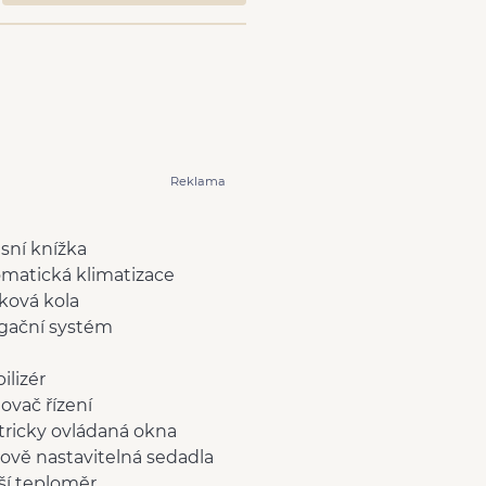
Reklama
isní knížka
matická klimatizace
íková kola
gační systém
ilizér
lovač řízení
tricky ovládaná okna
ově nastavitelná sedadla
ší teploměr