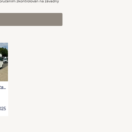
oručením zkontrolován na závadný
...
025