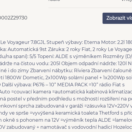
dřevěné obložení palubní
záru
desky
0002Z29730
Zobrazit ví
LED denní svícení
nast
airbag řidiče
kož
televize
výšk
autochladnička
řidi
Voyageur 7.8GJL Stupeň výbavy: Eterna Motor: 2.2l 18
mikrovlná trouba
WC
ka: Automatická 9st Záruka: 2 roky Fiat, 2 roky Le Voyage
boiler
sprc
zdu/na spaní): 5/5 Topení: ALDE s výměníkem Rozměry (D
panoramatická střecha
měn
drže na čistou vodu: 205l Objem odpadní nádrže: 120l N
Zadní světla LED
blue
é i do zimy Zbarvení nábytku: Riviera Zbarvení čalounění
el. přední okna
cent
tí 1800W Dometic, 2x100Wp solární panel + 1x200Wp sol
2x AIRBAG
mlh
Další výbava: P676 – 10“ MEDIA PACK =10“ rádio Fiat s
Parkovací kamera
Hand
uto =couvací kamera =automatická kabinová klimatiza
nástavba klasická
před
íčná postel v předním podhledu s možností rozšíření n
zadní mlhovka
polo
venkovní sprcha zabudovaná v garáži =zásuvka 12V+220V v
2 monitory
USB
undy ve sprše =vyvýšená keramická toaleta Thetford s p
přední světla LED
plní
ím okně s pohonem na 12V =výměník tepla ALDE =lamelov
solární panel
mar
0V zabudovaný + namotávač s vodovodní hadicí Hozelo