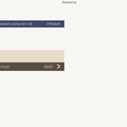
Reklama
obrazit porovnání (
0
)
Přihlásit
chozí
další