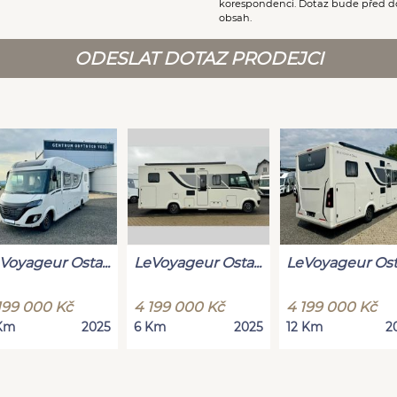
korespondenci. Dotaz bude před d
obsah.
ODESLAT DOTAZ PRODEJCI
Voyageur Osta...
LeVoyageur Osta...
LeVoyageur Osta
199 000 Kč
4 199 000 Kč
4 199 000 Kč
Km
2025
6 Km
2025
12 Km
2