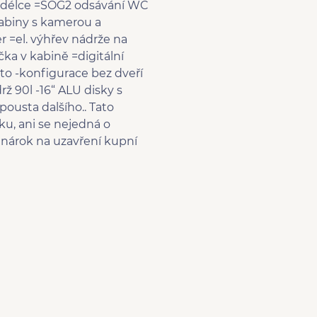
t-stop systém
é délce =SOG2 odsávání WC
ací světlo
abiny s kamerou a
r =el. výhřev nádrže na
a v kabině =digitální
sto -konfigurace bez dveří
ž 90l -16“ ALU disky s
ousta dalšího.. Tato
ku, ani se nejedná o
á nárok na uzavření kupní