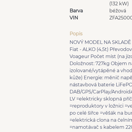
(132 kW)
Barva
béžová
VIN
ZFA2500
Popis
NOVÝ MODEL NA SKLADĚ Le 
Fiat - ALKO (4,5t) Převodov
Voageur Počet míst (na jí
Doložnost: 727kg Objem ná
izolované/vytápěné a vhodn
kůže) Energie: měnič napě
nástavbová baterie LiFePO 
DAB/GPS/CarPlay/AndroidA
LV =elektricky sklopná př
=reproduktory v ložnici =
po celé šířce =věšák na b
=elektrická clona na čeln
=namotávač s kabelem 22