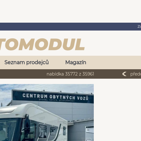
Z
Seznam prodejců
Magazín
nabídka 35772 z 35961
před