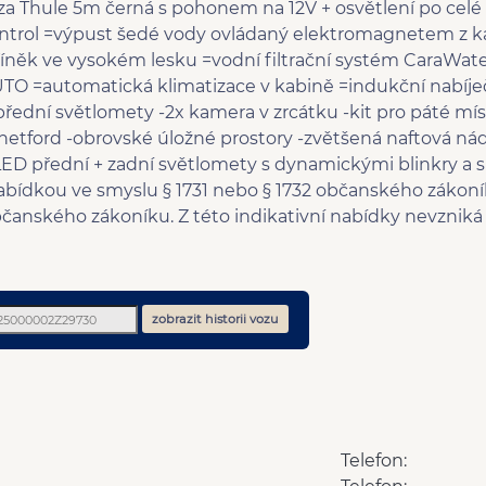
9 rychlostních stupňů
Star
za Thule 5m černá s pohonem na 12V + osvětlení po cel
couv
ntrol =výpust šedé vody ovládaný elektromagnetem z k
říněk ve vysokém lesku =vodní filtrační systém CaraWate
 =automatická klimatizace v kabině =indukční nabíječk
 přední světlomety -2x kamera v zrcátku -kit pro páté mí
Thetford -obrovské úložné prostory -zvětšená naftová nádr
 přední + zadní světlomety s dynamickými blinkry a sp
nabídkou ve smyslu § 1731 nebo § 1732 občanského zákoní
 občanského zákoníku. Z této indikativní nabídky nevznik
zobrazit historii vozu
Telefon: