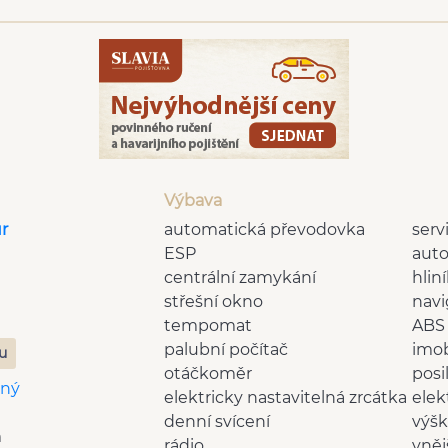
Výbava
r
automatická převodovka
serv
ESP
auto
centrální zamykání
hlin
střešní okno
navi
tempomat
ABS
palubní počítač
imob
zu
otáčkoměr
posi
aný
elektricky nastavitelná zrcátka
elek
denní svícení
výšk
m
rádio
vněj